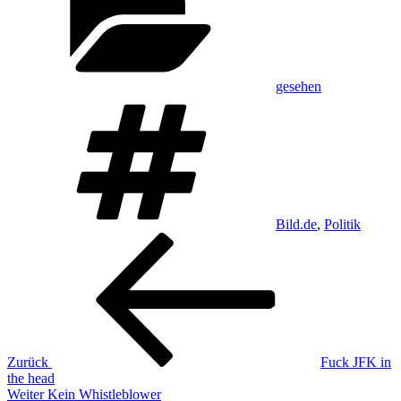
gesehen
Schlagwörter
Bild.de
,
Politik
Beitragsnavigation
Vorheriger
Beitrag
Zurück
Fuck JFK in
the head
Nächster
Weiter
Kein Whistleblower