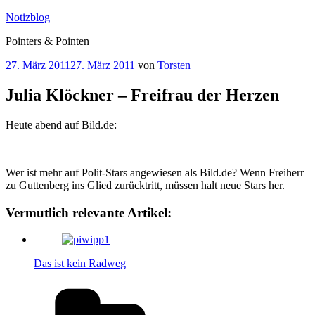
Zum
Notizblog
Inhalt
Pointers & Pointen
springen
Veröffentlicht
27. März 2011
27. März 2011
von
Torsten
am
Julia Klöckner – Freifrau der Herzen
Heute abend auf Bild.de:
Wer ist mehr auf Polit-Stars angewiesen als Bild.de? Wenn Freiherr
zu Guttenberg ins Glied zurücktritt, müssen halt neue Stars her.
Vermutlich relevante Artikel:
Das ist kein Radweg
Kategorien