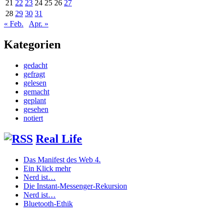
21
22
23
24
25
26
27
28
29
30
31
« Feb.
Apr. »
Kategorien
gedacht
gefragt
gelesen
gemacht
geplant
gesehen
notiert
Real Life
Das Manifest des Web 4.
Ein Klick mehr
Nerd ist…
Die Instant-Messenger-Rekursion
Nerd ist…
Bluetooth-Ethik