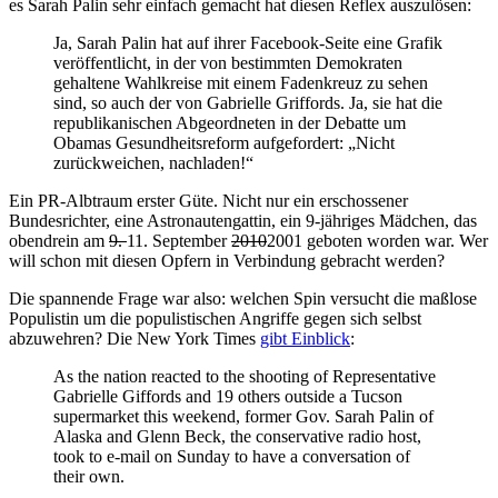
es Sarah Palin sehr einfach gemacht hat diesen Reflex auszulösen:
Ja, Sarah Palin hat auf ihrer Facebook-Seite eine Grafik
veröffentlicht, in der von bestimmten Demokraten
gehaltene Wahlkreise mit einem Fadenkreuz zu sehen
sind, so auch der von Gabrielle Griffords. Ja, sie hat die
republikanischen Abgeordneten in der Debatte um
Obamas Gesundheitsreform aufgefordert: „Nicht
zurückweichen, nachladen!“
Ein PR-Albtraum erster Güte. Nicht nur ein erschossener
Bundesrichter, eine Astronautengattin, ein 9-jähriges Mädchen, das
obendrein am
9.
11. September
2010
2001 geboten worden war. Wer
will schon mit diesen Opfern in Verbindung gebracht werden?
Die spannende Frage war also: welchen Spin versucht die maßlose
Populistin um die populistischen Angriffe gegen sich selbst
abzuwehren? Die New York Times
gibt Einblick
:
As the nation reacted to the shooting of Representative
Gabrielle Giffords and 19 others outside a Tucson
supermarket this weekend, former Gov. Sarah Palin of
Alaska and Glenn Beck, the conservative radio host,
took to e-mail on Sunday to have a conversation of
their own.