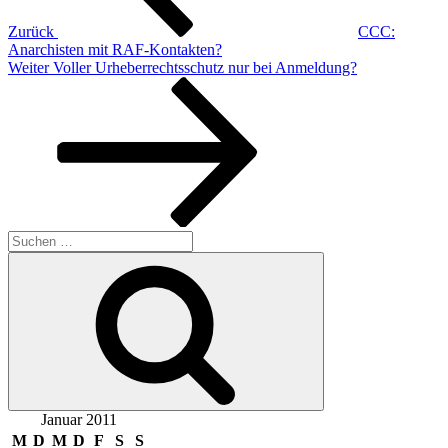
Zurück
CCC:
Anarchisten mit RAF-Kontakten?
Nächster
Weiter
Voller Urheberrechtsschutz nur bei Anmeldung?
Beitrag
Suchen
nach:
Suchen
Januar 2011
M
D
M
D
F
S
S