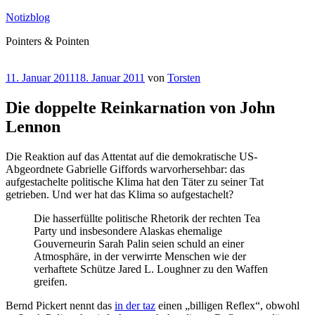
Zum
Notizblog
Inhalt
Pointers & Pointen
springen
Veröffentlicht
11. Januar 2011
18. Januar 2011
von
Torsten
am
Die doppelte Reinkarnation von John
Lennon
Die Reaktion auf das Attentat auf die demokratische US-
Abgeordnete Gabrielle Giffords warvorhersehbar: das
aufgestachelte politische Klima hat den Täter zu seiner Tat
getrieben. Und wer hat das Klima so aufgestachelt?
Die hasserfüllte politische Rhetorik der rechten Tea
Party und insbesondere Alaskas ehemalige
Gouverneurin Sarah Palin seien schuld an einer
Atmosphäre, in der verwirrte Menschen wie der
verhaftete Schütze Jared L. Loughner zu den Waffen
greifen.
Bernd Pickert nennt das
in der taz
einen „billigen Reflex“, obwohl