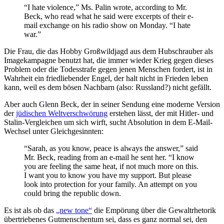
“I hate violence,” Ms. Palin wrote, according to Mr.
Beck, who read what he said were excerpts of their e-
mail exchange on his radio show on Monday. “I hate
war.”
Die Frau, die das Hobby Großwildjagd aus dem Hubschrauber als
Imagekampagne benutzt hat, die immer wieder Krieg gegen dieses
Problem oder die Todesstrafe gegen jenen Menschen fordert, ist in
Wahrheit ein friedliebender Engel, der halt nicht in Frieden leben
kann, weil es dem bösen Nachbarn (also: Russland?) nicht gefällt.
Aber auch Glenn Beck, der in seiner Sendung eine moderne Version
der
jüdischen Weltverschwörung
erstehen lässt, der mit Hitler- und
Stalin-Vergleichen um sich wirft, sucht Absolution in dem E-Mail-
Wechsel unter Gleichgesinnten:
“Sarah, as you know, peace is always the answer,” said
Mr. Beck, reading from an e-mail he sent her. “I know
you are feeling the same heat, if not much more on this.
I want you to know you have my support. But please
look into protection for your family. An attempt on you
could bring the republic down.
Es ist als ob das
„new tone“
die Empörung über die Gewaltrhetorik
übertriebenes Gutmenschentum sei, dass es ganz normal sei, den