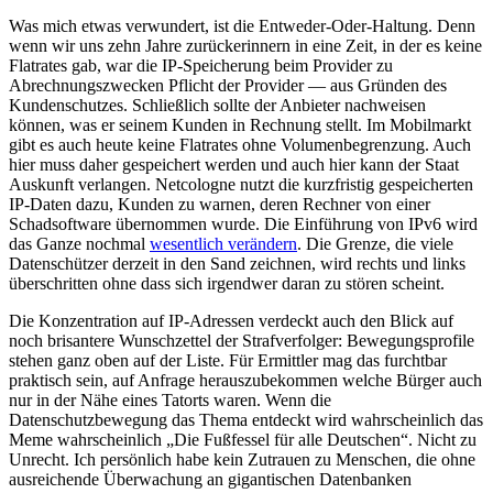
Was mich etwas verwundert, ist die Entweder-Oder-Haltung. Denn
wenn wir uns zehn Jahre zurückerinnern in eine Zeit, in der es keine
Flatrates gab, war die IP-Speicherung beim Provider zu
Abrechnungszwecken Pflicht der Provider — aus Gründen des
Kundenschutzes. Schließlich sollte der Anbieter nachweisen
können, was er seinem Kunden in Rechnung stellt. Im Mobilmarkt
gibt es auch heute keine Flatrates ohne Volumenbegrenzung. Auch
hier muss daher gespeichert werden und auch hier kann der Staat
Auskunft verlangen. Netcologne nutzt die kurzfristig gespeicherten
IP-Daten dazu, Kunden zu warnen, deren Rechner von einer
Schadsoftware übernommen wurde. Die Einführung von IPv6 wird
das Ganze nochmal
wesentlich verändern
. Die Grenze, die viele
Datenschützer derzeit in den Sand zeichnen, wird rechts und links
überschritten ohne dass sich irgendwer daran zu stören scheint.
Die Konzentration auf IP-Adressen verdeckt auch den Blick auf
noch brisantere Wunschzettel der Strafverfolger: Bewegungsprofile
stehen ganz oben auf der Liste. Für Ermittler mag das furchtbar
praktisch sein, auf Anfrage herauszubekommen welche Bürger auch
nur in der Nähe eines Tatorts waren. Wenn die
Datenschutzbewegung das Thema entdeckt wird wahrscheinlich das
Meme wahrscheinlich „Die Fußfessel für alle Deutschen“. Nicht zu
Unrecht. Ich persönlich habe kein Zutrauen zu Menschen, die ohne
ausreichende Überwachung an gigantischen Datenbanken