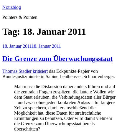
Zum
Notizblog
Inhalt
Pointers & Pointen
springen
Tag:
18. Januar 2011
Veröffentlicht
18. Januar 2011
18. Januar 2011
am
Die Grenze zum Überwachungsstaat
Thomas Stadler kritisiert
das Eckpunkte-Papier von
Bundesjustizministerin Sabine Leutheusser-Schnarrenberger:
Man muss die Diskussion daher anders führen und auf
die zentralen Fragen zuspitzen, die lauten: Wollen wir
dem Staat erlauben, die Verbindungsdaten aller Bürger
– und zwar ohne jeden konkreten Anlass – für längere
Zeit zu speichern, damit er anschließend die
Möglichkeit hat, diese Daten für strafrechtliche
Ermittlungen zu benutzen. Oder wird damit vielmehr
die Grenze zum Überwachungsstaat bereits
überschritten?