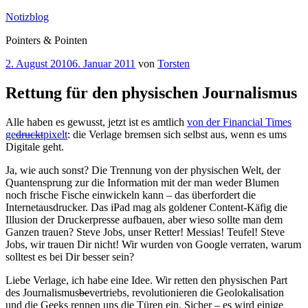
Zum
Notizblog
Inhalt
Pointers & Pointen
springen
Veröffentlicht
2. August 2010
6. Januar 2011
von
Torsten
am
Rettung für den physischen Journalismus
Alle haben es gewusst, jetzt ist es amtlich
von der Financial Times
ge
druckt
pixelt
: die Verlage bremsen sich selbst aus, wenn es ums
Digitale geht.
Ja, wie auch sonst? Die Trennung von der physischen Welt, der
Quantensprung zur die Information mit der man weder Blumen
noch frische Fische einwickeln kann – das überfordert die
Internetausdrucker. Das iPad mag als goldener Content-Käfig die
Illusion der Druckerpresse aufbauen, aber wieso sollte man dem
Ganzen trauen? Steve Jobs, unser Retter! Messias! Teufel! Steve
Jobs, wir trauen Dir nicht! Wir wurden von Google verraten, warum
solltest es bei Dir besser sein?
Liebe Verlage, ich habe eine Idee. Wir retten den physischen Part
des Journalismus
be
vertriebs, revolutionieren die Geolokalisation
und die Geeks rennen uns die Türen ein. Sicher – es wird einige