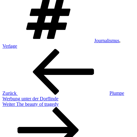
Journalismus
,
Verlage
Beitragsnavigation
Vorheriger
Beitrag
Zurück
Plumpe
Werbung unter der Dorflinde
Nächster
Weiter
The beauty of tragedy
Beitrag