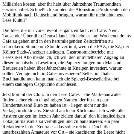
Milliarden kosten, aber ihr habt über Jahrzehnte Traumrenditen
erwirtschaftet. Schließlich konnten die Atomstrom-Produzenten den
Mobilfunk nach Deutschland bringen, warum ihr nicht eine neue
Lese-Kultur?
Die Idee, die mir vorschwebt ist ganz einfach: ein Cafe. Nein:
Tausende! Überall in Deutschland. Ich liebe es, am Wochenende ins
Cafe zu gehen und in den herumliegenden Zeitschriften zu
schmökern. Stunde um Stunde verrinnt, wenn die FAZ, die SZ, der
Kölner Stadt-Anzeiger ausliegen. Gastronomiebetriebe mit
Lesezirkel-Abo meide ich, ich will den unmittelbaren Zugang zu
dieser archaischen Leseform, die Papierzeitungen nun Mal sind.
Brauereien haben über Jahrzehnte in Kneipen investiert, warum
sollten Verlage nicht in Cafes investieren? Selbst in Thalia-
Buchhandlungen kann man sich die Spiegel-Bestsellerliste bei
einem staubigen Cappucino durchlesen.
Jetzt kommt der Clou. In den Lese-Cafes – die Markenanwälte
finden sicher einen eingängigen Namen, der für ein paar
Hunderttausend Euro zu haben ist – liegen nicht nur die
Verlagsprodukte aus. Sie sind auch ein Rückkanal. Ich weiß: alle
Anstrengungen im letzten Jahr zielten darauf, den kleingliedrigen
Lokaljournalismus zu verbilligen und zu banalisieren: ein paar
Redakteure in der Zentrale – das sollte reichen. Doch die
unterbezahlten Amateure vor Ort – sie kaschieren die Leere nicht