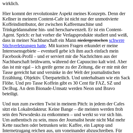
wirklich.
Hier kommt der revolutionäre Aspekt meines Konzepts. Denn der
Kellner in meinem Content-Cafe ist nicht nur der unmotivierte
Koffeindistributor, der zwischen Kaffeemaschine und
Trinkgeldannahme hin- und herscharwenzelt. Er ist ein Content-
Agent. Sprich: er hat vorher die Verlagsprodukte studiert und weiß,
dass in meiner Nachbarschaft ein Mann
niedergestochen
schwere
Stichverletzungen hatte
. Mit kurzen Fragen erkundet er meine
Interessensgebiete – eventuell gebe ich ihm auch einfach mein
Facebook-Profil – und er serviert mir die Nachrichten aus der
Nachbarschaft brühwarm, während der Capuucino kalt wird. Aber
das ist mir egal – ich greife gerne zu der Zeitung, die er mir mit der
Tasse gereicht hat und versinke in der Welt der journalistischen
Erzählung. Objektiv. Überparteilich. Und unterhaltsam wie ein Sack
Flöhe. Und pro Tasse Koffein gibt es 30 Cent für FAZ, SZ und
De:Bug. An dem Bionade-Umsatz werden Neon und Bravo
beteiligt.
Und nun zum zweiten Twist in meinem Pitch: in jedem der Cafes
sitzt ein Lokalredakteur. Keine Bange – die meisten werden froh
sein den Newsdesks zu entkommen – und werkt so vor sich hin.
Um authentisch zu sein, muss der Journalist heute nicht Mal mehr
Kette rauchen oder betrunken sein: Kaffee, ein Laptop und
Internetzugang reichen aus, um voneinander abzuschreiben. Für