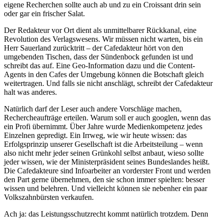
eigene Recherchen sollte auch ab und zu ein Croissant drin sein
oder gar ein frischer Salat.
Der Redakteur vor Ort dient als unmittelbarer Rückkanal, eine
Revolution des Verlagswesens. Wir müssen nicht warten, bis ein
Herr Sauerland zurücktritt – der Cafedakteur hört von den
umgebenden Tischen, dass der Sündenbock gefunden ist und
schreibt das auf. Eine Geo-Information dazu und die Content-
Agents in den Cafes der Umgebung können die Botschaft gleich
weitertragen. Und falls sie nicht anschlägt, schreibt der Cafedakteur
halt was anderes.
Natürlich darf der Leser auch andere Vorschläge machen,
Rechercheaufträge erteilen. Warum soll er auch googlen, wenn das
ein Profi übernimmt. Über Jahre wurde Medienkompetenz jedes
Einzelnen gepredigt. Ein Irrweg, wie wir heute wissen: das
Erfolgsprinzip unserer Gesellschaft ist die Arbeitsteilung – wenn
also nicht mehr jeder seinen Grünkohl selbst anbaut, wieso sollte
jeder wissen, wie der Ministerpräsident seines Bundeslandes heißt.
Die Cafedakteure sind Infoarbeiter an vorderster Front und werden
den Part gerne übernehmen, den sie schon immer spielten: besser
wissen und belehren. Und vielleicht können sie nebenher ein paar
Volkszahnbürsten verkaufen.
Ach ja: das Leistungsschutzrecht kommt natürlich trotzdem. Denn