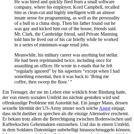
He was hired and quickly fired from a small software
company, where his employer, Kord Campbell, recalled
him as clean-cut and highly intelligent with an almost
innate sense for programming, as well as the personality
of a bull in a china shop. Then his father found out he
was gay and kicked him out of the house, friends said.
Mr. Clark, the Cambridge friend, said Private Manning
told him he lived out of his car briefly while he worked
in a series of minimum-wage retail jobs.
Meanwhile, his military career was anything but stellar.
He had been reprimanded twice, including once for
assaulting an officer. He wrote in e-mails that he felt
“regularly ignored” by his superiors “except when I had
something essential, then it was back to ‘Bring me
coffee, then sweep the floor.’ ”
Ein Teenager, der nie im Leben eine wirklich feste Bindung hatte,
der von einem sozialen Umfeld ins nächste gestoßen wird und
offenkundige Probleme mit Autorität hat. Ein junger Mann, dessen
sexuelle Identität der US-Army immer noch solche
Angst
einjagt,
dass nicht darüber zu sprechen als die einzige Alternative erscheint.
Er bekam trotz allem die Berechtigung zwischen Bodenwischen und
Kaffeekochen Geheimakten einzusehen. Und das in einem Umfeld,
in dem Soldaten Datenträger unbehelligt hinausschmuggeln können.