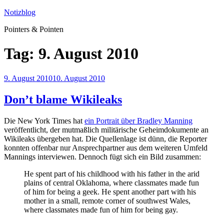
Zum
Notizblog
Inhalt
Pointers & Pointen
springen
Tag:
9. August 2010
Veröffentlicht
9. August 2010
10. August 2010
am
Don’t blame Wikileaks
Die New York Times hat
ein Portrait über Bradley Manning
veröffentlicht, der mutmaßlich militärische Geheimdokumente an
Wikileaks übergeben hat. Die Quellenlage ist dünn, die Reporter
konnten offenbar nur Ansprechpartner aus dem weiteren Umfeld
Mannings interviewen. Dennoch fügt sich ein Bild zusammen:
He spent part of his childhood with his father in the arid
plains of central Oklahoma, where classmates made fun
of him for being a geek. He spent another part with his
mother in a small, remote corner of southwest Wales,
where classmates made fun of him for being gay.