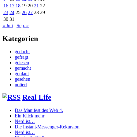
16
17
18
19
20
21
22
23
24
25
26
27
28
29
30
31
« Juli
Sep. »
Kategorien
gedacht
gefragt
gelesen
gemacht
geplant
gesehen
notiert
Real Life
Das Manifest des Web 4.
Ein Klick mehr
Nerd ist…
Die Instant-Messenger-Rekursion
Nerd ist…