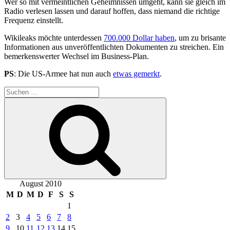
Wer so mit vermeintlichen Geheimnissen umgeht, kann sie gleich im
Radio verlesen lassen und darauf hoffen, dass niemand die richtige
Frequenz einstellt.
Wikileaks möchte unterdessen
700.000 Dollar haben
, um zu brisante
Informationen aus unveröffentlichten Dokumenten zu streichen. Ein
bemerkenswerter Wechsel im Business-Plan.
PS
: Die US-Armee hat nun auch
etwas gemerkt
.
Suchen
nach:
Suchen
August 2010
M
D
M
D
F
S
S
1
2
3
4
5
6
7
8
9
10
11
12
13
14
15