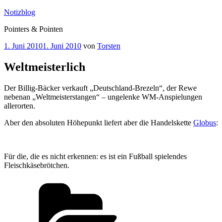
Zum
Notizblog
Inhalt
Pointers & Pointen
springen
Veröffentlicht
1. Juni 2010
1. Juni 2010
von
Torsten
am
Weltmeisterlich
Der Billig-Bäcker verkauft „Deutschland-Brezeln“, der Rewe
nebenan „Weltmeisterstangen“ – ungelenke WM-Anspielungen
allerorten.
Aber den absoluten Höhepunkt liefert aber die Handelskette
Globus
:
Für die, die es nicht erkennen: es ist ein Fußball spielendes
Fleischkäsebrötchen.
Kategorien