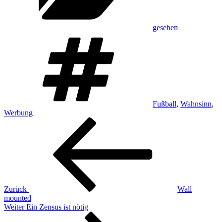
gesehen
Schlagwörter
Fußball
,
Wahnsinn
,
Werbung
Beitragsnavigation
Vorheriger
Beitrag
Zurück
Wall
mounted
Nächster
Weiter
Ein Zensus ist nötig
Beitrag