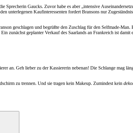
 die Sprecherin Gaucks. Zuvor habe es aber „intensive Auseinandersetz
en unterlegenen Kaufinteressenten fordert Bransons nur Zugeständnis
Branson geschlagen und begrüßte den Zuschlag für den Selfmade-Man. Es
Ein zunächst geplanter Verkauf des Saarlands an Frankreich ist damit 
ierer an. Geh lieber zu der Kassiererin nebenan! Die Schlange mag länge
dschirm zu trennen. Und sie tragen kein Makeup. Zumindest kein
deko
Suchen