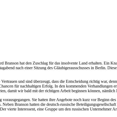
rd Branson hat den Zuschlag für das insolvente Land erhalten. Ein Kna
agabend nach einer Sitzung des Gläubigerausschusses in Berlin. Diese
Vertrauen und sind überzeugt, dass die Entscheidung richtig war, denn 
 Chancen für nachhaltigen Erfolg. In den kommenden Verhandlungen erwa
eien, damit wir bald mit der richtigen Arbeit beginnen können, nämlic
g vorausgegangen. Sie hatten ihre Angebote noch kurz vor Beginn des 
en. Neben Branson hatten die deutsch-russische Beteiligungsgesellsc
r vierte Interessent, eine Gruppe um den russischen Unternehmer Artu