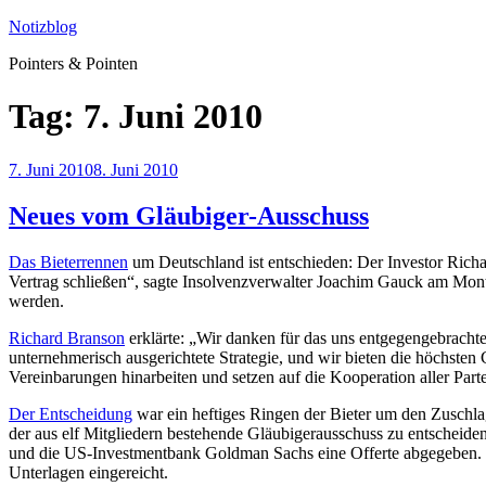
Zum
Notizblog
Inhalt
Pointers & Pointen
springen
Tag:
7. Juni 2010
Veröffentlicht
7. Juni 2010
8. Juni 2010
am
Neues vom Gläubiger-Ausschuss
Das Bieterrennen
um Deutschland ist entschieden: Der Investor Richa
Vertrag schließen“, sagte Insolvenzverwalter Joachim Gauck am Mont
werden.
Richard Branson
erklärte: „Wir danken für das uns entgegengebrachte 
unternehmerisch ausgerichtete Strategie, und wir bieten die höchsten
Vereinbarungen hinarbeiten und setzen auf die Kooperation aller Part
Der Entscheidung
war ein heftiges Ringen der Bieter um den Zuschla
der aus elf Mitgliedern bestehende Gläubigerausschuss zu entscheid
und die US-Investmentbank Goldman Sachs eine Offerte abgegeben. De
Unterlagen eingereicht.