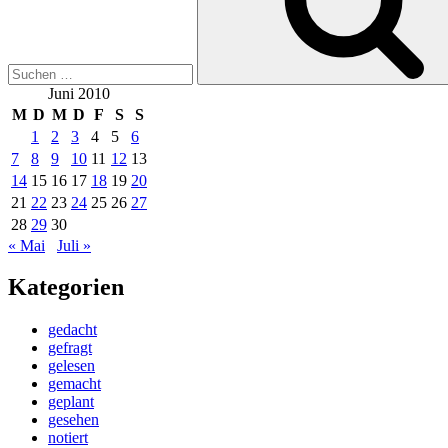
Juni 2010
M
D
M
D
F
S
S
1
2
3
4
5
6
7
8
9
10
11
12
13
14
15
16
17
18
19
20
21
22
23
24
25
26
27
28
29
30
« Mai
Juli »
Kategorien
gedacht
gefragt
gelesen
gemacht
geplant
gesehen
notiert