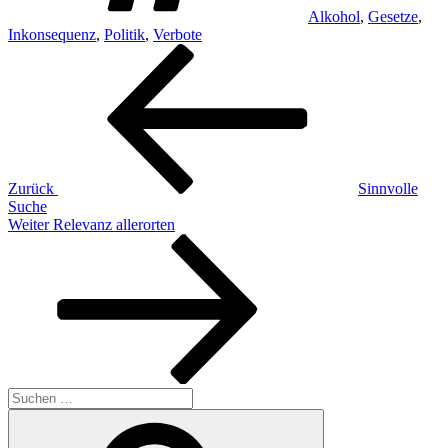
Alkohol
,
Gesetze
,
Inkonsequenz
,
Politik
,
Verbote
Beitragsnavigation
Vorheriger
Beitrag
Zurück
Sinnvolle
Suche
Nächster
Weiter
Relevanz allerorten
Beitrag
Suchen
nach:
Suchen