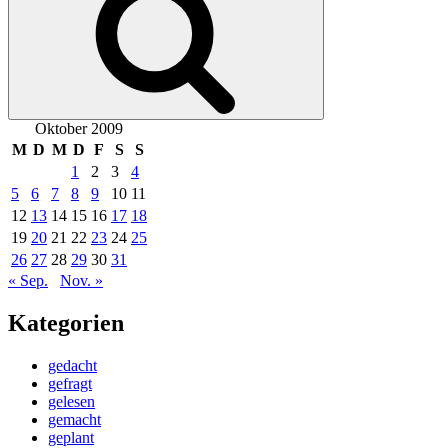
Oktober 2009
M
D
M
D
F
S
S
1
2
3
4
5
6
7
8
9
10
11
12
13
14
15
16
17
18
19
20
21
22
23
24
25
26
27
28
29
30
31
« Sep.
Nov. »
Kategorien
gedacht
gefragt
gelesen
gemacht
geplant