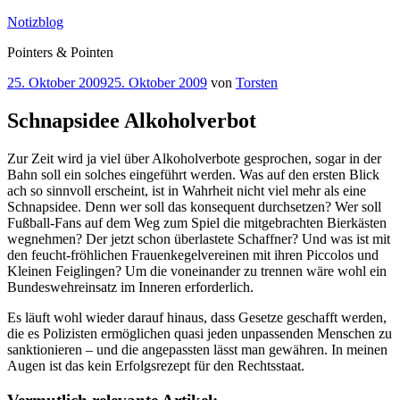
Zum
Notizblog
Inhalt
Pointers & Pointen
springen
Veröffentlicht
25. Oktober 2009
25. Oktober 2009
von
Torsten
am
Schnapsidee Alkoholverbot
Zur Zeit wird ja viel über Alkoholverbote gesprochen, sogar in der
Bahn soll ein solches eingeführt werden. Was auf den ersten Blick
ach so sinnvoll erscheint, ist in Wahrheit nicht viel mehr als eine
Schnapsidee. Denn wer soll das konsequent durchsetzen? Wer soll
Fußball-Fans auf dem Weg zum Spiel die mitgebrachten Bierkästen
wegnehmen? Der jetzt schon überlastete Schaffner? Und was ist mit
den feucht-fröhlichen Frauenkegelvereinen mit ihren Piccolos und
Kleinen Feiglingen? Um die voneinander zu trennen wäre wohl ein
Bundeswehreinsatz im Inneren erforderlich.
Es läuft wohl wieder darauf hinaus, dass Gesetze geschafft werden,
die es Polizisten ermöglichen quasi jeden unpassenden Menschen zu
sanktionieren – und die angepassten lässt man gewähren. In meinen
Augen ist das kein Erfolgsrezept für den Rechtsstaat.