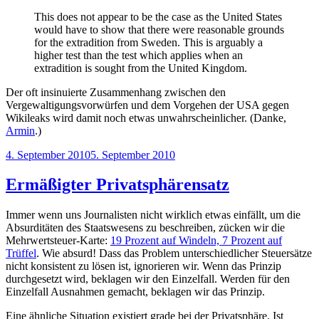
This does not appear to be the case as the United States
would have to show that there were reasonable grounds
for the extradition from Sweden. This is arguably a
higher test than the test which applies when an
extradition is sought from the United Kingdom.
Der oft insinuierte Zusammenhang zwischen den
Vergewaltigungsvorwürfen und dem Vorgehen der USA gegen
Wikileaks wird damit noch etwas unwahrscheinlicher. (Danke,
Armin
.)
Veröffentlicht
4. September 2010
5. September 2010
am
Ermäßigter Privatsphärensatz
Immer wenn uns Journalisten nicht wirklich etwas einfällt, um die
Absurditäten des Staatswesens zu beschreiben, zücken wir die
Mehrwertsteuer-Karte:
19 Prozent auf Windeln, 7 Prozent auf
Trüffel
. Wie absurd! Dass das Problem unterschiedlicher Steuersätze
nicht konsistent zu lösen ist, ignorieren wir. Wenn das Prinzip
durchgesetzt wird, beklagen wir den Einzelfall. Werden für den
Einzelfall Ausnahmen gemacht, beklagen wir das Prinzip.
Eine ähnliche Situation existiert grade bei der Privatsphäre. Ist