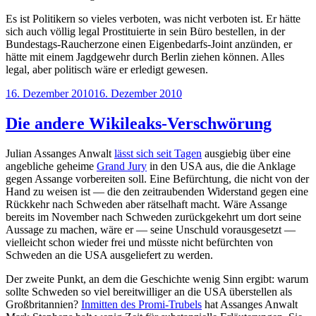
Es ist Politikern so vieles verboten, was nicht verboten ist. Er hätte
sich auch völlig legal Prostituierte in sein Büro bestellen, in der
Bundestags-Raucherzone einen Eigenbedarfs-Joint anzünden, er
hätte mit einem Jagdgewehr durch Berlin ziehen können. Alles
legal, aber politisch wäre er erledigt gewesen.
Veröffentlicht
16. Dezember 2010
16. Dezember 2010
am
Die andere Wikileaks-Verschwörung
Julian Assanges Anwalt
lässt sich seit Tagen
ausgiebig über eine
angebliche geheime
Grand Jury
in den USA aus, die die Anklage
gegen Assange vorbereiten soll. Eine Befürchtung, die nicht von der
Hand zu weisen ist — die den zeitraubenden Widerstand gegen eine
Rückkehr nach Schweden aber rätselhaft macht. Wäre Assange
bereits im November nach Schweden zurückgekehrt um dort seine
Aussage zu machen, wäre er — seine Unschuld vorausgesetzt —
vielleicht schon wieder frei und müsste nicht befürchten von
Schweden an die USA ausgeliefert zu werden.
Der zweite Punkt, an dem die Geschichte wenig Sinn ergibt: warum
sollte Schweden so viel bereitwilliger an die USA überstellen als
Großbritannien?
Inmitten des Promi-Trubels
hat Assanges Anwalt