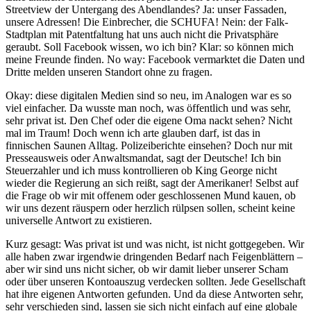
Streetview der Untergang des Abendlandes? Ja: unser Fassaden,
unsere Adressen! Die Einbrecher, die SCHUFA! Nein: der Falk-
Stadtplan mit Patentfaltung hat uns auch nicht die Privatsphäre
geraubt. Soll Facebook wissen, wo ich bin? Klar: so können mich
meine Freunde finden. No way: Facebook vermarktet die Daten und
Dritte melden unseren Standort ohne zu fragen.
Okay: diese digitalen Medien sind so neu, im Analogen war es so
viel einfacher. Da wusste man noch, was öffentlich und was sehr,
sehr privat ist. Den Chef oder die eigene Oma nackt sehen? Nicht
mal im Traum! Doch wenn ich arte glauben darf, ist das in
finnischen Saunen Alltag. Polizeiberichte einsehen? Doch nur mit
Presseausweis oder Anwaltsmandat, sagt der Deutsche! Ich bin
Steuerzahler und ich muss kontrollieren ob King George nicht
wieder die Regierung an sich reißt, sagt der Amerikaner! Selbst auf
die Frage ob wir mit offenem oder geschlossenen Mund kauen, ob
wir uns dezent räuspern oder herzlich rülpsen sollen, scheint keine
universelle Antwort zu existieren.
Kurz gesagt: Was privat ist und was nicht, ist nicht gottgegeben. Wir
alle haben zwar irgendwie dringenden Bedarf nach Feigenblättern –
aber wir sind uns nicht sicher, ob wir damit lieber unserer Scham
oder über unseren Kontoauszug verdecken sollten. Jede Gesellschaft
hat ihre eigenen Antworten gefunden. Und da diese Antworten sehr,
sehr verschieden sind, lassen sie sich nicht einfach auf eine globale