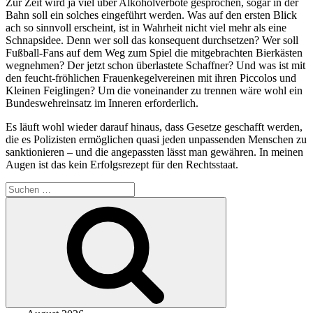
Zur Zeit wird ja viel über Alkoholverbote gesprochen, sogar in der
Bahn soll ein solches eingeführt werden. Was auf den ersten Blick
ach so sinnvoll erscheint, ist in Wahrheit nicht viel mehr als eine
Schnapsidee. Denn wer soll das konsequent durchsetzen? Wer soll
Fußball-Fans auf dem Weg zum Spiel die mitgebrachten Bierkästen
wegnehmen? Der jetzt schon überlastete Schaffner? Und was ist mit
den feucht-fröhlichen Frauenkegelvereinen mit ihren Piccolos und
Kleinen Feiglingen? Um die voneinander zu trennen wäre wohl ein
Bundeswehreinsatz im Inneren erforderlich.
Es läuft wohl wieder darauf hinaus, dass Gesetze geschafft werden,
die es Polizisten ermöglichen quasi jeden unpassenden Menschen zu
sanktionieren – und die angepassten lässt man gewähren. In meinen
Augen ist das kein Erfolgsrezept für den Rechtsstaat.
Suchen
nach:
Suchen