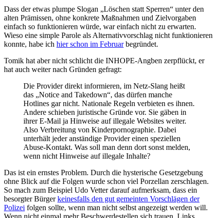
Dass der etwas plumpe Slogan „Löschen statt Sperren“ unter den
alten Prämissen, ohne konkrete Maßnahmen und Zielvorgaben
einfach so funktionieren würde, war einfach nicht zu erwarten.
Wieso eine simple Parole als Alternativvorschlag nicht funktionieren
konnte, habe ich
hier schon im Februar
begründet.
Tomik hat aber nicht schlicht die INHOPE-Angben zerpflückt, er
hat auch weiter nach Gründen gefragt:
Die Provider direkt informieren, im Netz-Slang heißt
das „Notice and Takedown“, das dürfen manche
Hotlines gar nicht. Nationale Regeln verbieten es ihnen.
Andere schieben juristische Gründe vor. Sie gäben in
ihrer E-Mail ja Hinweise auf illegale Websites weiter.
Also Verbreitung von Kinderpornographie. Dabei
unterhält jeder anständige Provider einen speziellen
Abuse-Kontakt. Was soll man denn dort sonst melden,
wenn nicht Hinweise auf illegale Inhalte?
Das ist ein ernstes Problem. Durch die hysterische Gesetzgebung
ohne Blick auf die Folgen wurde schon viel Porzellan zerschlagen.
So mach zum Beispiel Udo Vetter darauf aufmerksam, dass ein
besorgter Bürger
keinesfalls den gut gemeinten Vorschlägen der
Polizei
folgen sollte, wenn man nicht selbst angezeigt werden will.
Wenn nicht einmal mehr Beschwerdestellen sich trauen, Links