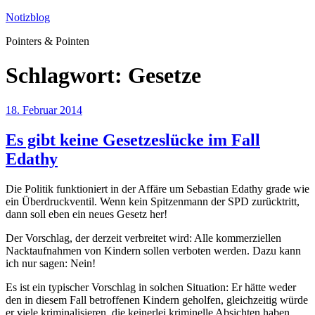
Zum
Notizblog
Inhalt
Pointers & Pointen
springen
Schlagwort:
Gesetze
Veröffentlicht
18. Februar 2014
am
Es gibt keine Gesetzeslücke im Fall
Edathy
Die Politik funktioniert in der Affäre um Sebastian Edathy grade wie
ein Überdruckventil. Wenn kein Spitzenmann der SPD zurücktritt,
dann soll eben ein neues Gesetz her!
Der Vorschlag, der derzeit verbreitet wird: Alle kommerziellen
Nacktaufnahmen von Kindern sollen verboten werden. Dazu kann
ich nur sagen: Nein!
Es ist ein typischer Vorschlag in solchen Situation: Er hätte weder
den in diesem Fall betroffenen Kindern geholfen, gleichzeitig würde
er viele kriminalisieren, die keinerlei kriminelle Absichten haben.