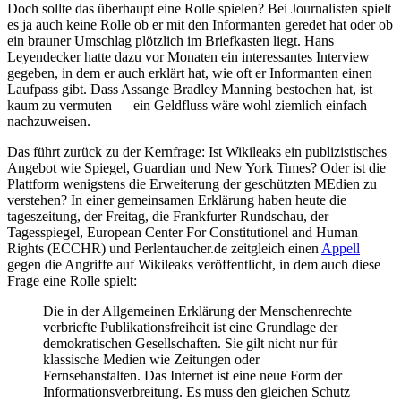
Doch sollte das überhaupt eine Rolle spielen? Bei Journalisten spielt
es ja auch keine Rolle ob er mit den Informanten geredet hat oder ob
ein brauner Umschlag plötzlich im Briefkasten liegt. Hans
Leyendecker hatte dazu vor Monaten ein interessantes Interview
gegeben, in dem er auch erklärt hat, wie oft er Informanten einen
Laufpass gibt. Dass Assange Bradley Manning bestochen hat, ist
kaum zu vermuten — ein Geldfluss wäre wohl ziemlich einfach
nachzuweisen.
Das führt zurück zu der Kernfrage: Ist Wikileaks ein publizistisches
Angebot wie Spiegel, Guardian und New York Times? Oder ist die
Plattform wenigstens die Erweiterung der geschützten MEdien zu
verstehen? In einer gemeinsamen Erklärung haben heute die
tageszeitung, der Freitag, die Frankfurter Rundschau, der
Tagesspiegel, European Center For Constitutionel and Human
Rights (ECCHR) und Perlentaucher.de zeitgleich einen
Appell
gegen die Angriffe auf Wikileaks veröffentlicht, in dem auch diese
Frage eine Rolle spielt:
Die in der Allgemeinen Erklärung der Menschenrechte
verbriefte Publikationsfreiheit ist eine Grundlage der
demokratischen Gesellschaften. Sie gilt nicht nur für
klassische Medien wie Zeitungen oder
Fernsehanstalten. Das Internet ist eine neue Form der
Informationsverbreitung. Es muss den gleichen Schutz