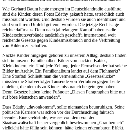
Wie Gerhard Baum heute morgen im Deutschlandradio ausführte,
sind die Kinder, deren Fotos Edathy gekauft hatte, tatsächlich auch
missbraucht worden. Und deshalb wurden sie auch identifiziert und
sind von ihrem Umfeld getrennt worden. Die jetzige Rechtslage
reichte dafür aus. Denn nach jahrelangem Kampf haben es die
Kinderschutzverbände tatsächlich geschafft, international weit
reichende Gesetze gegen Kindesmissbrauch und die Verbreitung
von Bildern zu schaffen.
Nackte Kinder hingegen gehören zu unserem Alltag, deshalb finden
sich in unseren Familienalben Bilder von nackten Babies,
Kleinkindern, etc. Und jede Zeitung, jeder Fernsehsender hat solche
Bilder im Archiv. Ein Familienalbum landet auf dem Flohmarkt?
Eine Straftat! Schließt man die vermeintliche „Gesetzeslücke“
müssten die Strafverfolger Tausende von Verfahren gegen Leute
einleiten, die niemals zu Kindesmissbrauch beigetragen haben.
Denn Gesetze haben keine Fußnote: „Diesen Paragraphen bitte nur
auf böse Menschen anwenden“.
Dass Edathy „davonkommt“, sollte niemanden beunruhigen. Seine
politische Karriere war schon vor der Durchsuchung faktisch
beendet. Eine Geldstrafe, wie sie von dem von der
Staatsanwaltschaft bisher vergeblich beschworenen „Graubereich“
vielleicht hätte fällig sein können, hätte keinen erkennbaren Effekt.