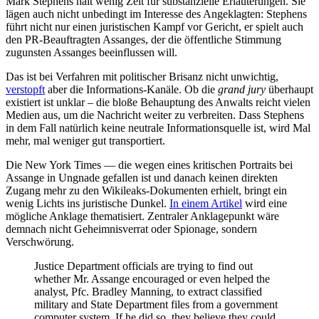
Mark Stephens halt wenig Zeit für substanzielle Erläuterungen. Sie
lägen auch nicht unbedingt im Interesse des Angeklagten: Stephens
führt nicht nur einen juristischen Kampf vor Gericht, er spielt auch
den PR-Beauftragten Assanges, der die öffentliche Stimmung
zugunsten Assanges beeinflussen will.
Das ist bei Verfahren mit politischer Brisanz nicht unwichtig,
verstopft
aber die Informations-Kanäle. Ob die
grand jury
überhaupt
existiert ist unklar – die bloße Behauptung des Anwalts reicht vielen
Medien aus, um die Nachricht weiter zu verbreiten. Dass Stephens
in dem Fall natürlich keine neutrale Informationsquelle ist, wird Mal
mehr, mal weniger gut transportiert.
Die New York Times — die wegen eines kritischen Portraits bei
Assange in Ungnade gefallen ist und danach keinen direkten
Zugang mehr zu den Wikileaks-Dokumenten erhielt, bringt ein
wenig Lichts ins juristische Dunkel.
In einem Artikel
wird eine
mögliche Anklage thematisiert. Zentraler Anklagepunkt wäre
demnach nicht Geheimnisverrat oder Spionage, sondern
Verschwörung.
Justice Department officials are trying to find out
whether Mr. Assange encouraged or even helped the
analyst, Pfc. Bradley Manning, to extract classified
military and State Department files from a government
computer system. If he did so, they believe they could