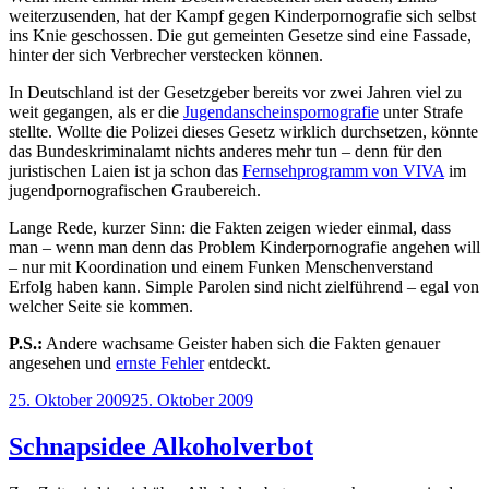
weiterzusenden, hat der Kampf gegen Kinderpornografie sich selbst
ins Knie geschossen. Die gut gemeinten Gesetze sind eine Fassade,
hinter der sich Verbrecher verstecken können.
In Deutschland ist der Gesetzgeber bereits vor zwei Jahren viel zu
weit gegangen, als er die
Jugendanscheinspornografie
unter Strafe
stellte. Wollte die Polizei dieses Gesetz wirklich durchsetzen, könnte
das Bundeskriminalamt nichts anderes mehr tun – denn für den
juristischen Laien ist ja schon das
Fernsehprogramm von VIVA
im
jugendpornografischen Graubereich.
Lange Rede, kurzer Sinn: die Fakten zeigen wieder einmal, dass
man – wenn man denn das Problem Kinderpornografie angehen will
– nur mit Koordination und einem Funken Menschenverstand
Erfolg haben kann. Simple Parolen sind nicht zielführend – egal von
welcher Seite sie kommen.
P.S.:
Andere wachsame Geister haben sich die Fakten genauer
angesehen und
ernste Fehler
entdeckt.
Veröffentlicht
25. Oktober 2009
25. Oktober 2009
am
Schnapsidee Alkoholverbot