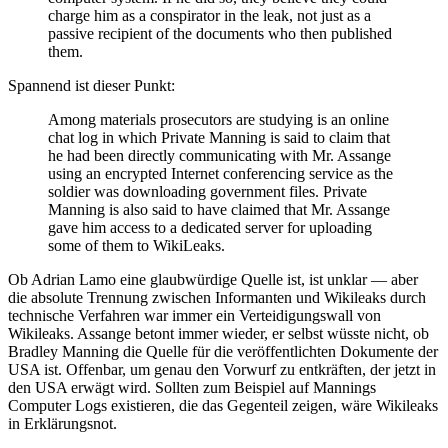
charge him as a conspirator in the leak, not just as a
passive recipient of the documents who then published
them.
Spannend ist dieser Punkt:
Among materials prosecutors are studying is an online
chat log in which Private Manning is said to claim that
he had been directly communicating with Mr. Assange
using an encrypted Internet conferencing service as the
soldier was downloading government files. Private
Manning is also said to have claimed that Mr. Assange
gave him access to a dedicated server for uploading
some of them to WikiLeaks.
Ob Adrian Lamo eine glaubwürdige Quelle ist, ist unklar — aber
die absolute Trennung zwischen Informanten und Wikileaks durch
technische Verfahren war immer ein Verteidigungswall von
Wikileaks. Assange betont immer wieder, er selbst wüsste nicht, ob
Bradley Manning die Quelle für die veröffentlichten Dokumente der
USA ist. Offenbar, um genau den Vorwurf zu entkräften, der jetzt in
den USA erwägt wird. Sollten zum Beispiel auf Mannings
Computer Logs existieren, die das Gegenteil zeigen, wäre Wikileaks
in Erklärungsnot.