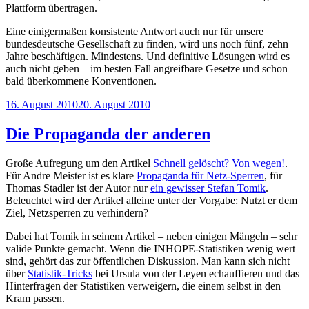
Plattform übertragen.
Eine einigermaßen konsistente Antwort auch nur für unsere
bundesdeutsche Gesellschaft zu finden, wird uns noch fünf, zehn
Jahre beschäftigen. Mindestens. Und definitive Lösungen wird es
auch nicht geben – im besten Fall angreifbare Gesetze und schon
bald überkommene Konventionen.
Veröffentlicht
16. August 2010
20. August 2010
am
Die Propaganda der anderen
Große Aufregung um den Artikel
Schnell gelöscht? Von wegen!
.
Für Andre Meister ist es klare
Propaganda für Netz-Sperren
, für
Thomas Stadler ist der Autor nur
ein gewisser Stefan Tomik
.
Beleuchtet wird der Artikel alleine unter der Vorgabe: Nutzt er dem
Ziel, Netzsperren zu verhindern?
Dabei hat Tomik in seinem Artikel – neben einigen Mängeln – sehr
valide Punkte gemacht. Wenn die INHOPE-Statistiken wenig wert
sind, gehört das zur öffentlichen Diskussion. Man kann sich nicht
über
Statistik-Tricks
bei Ursula von der Leyen echauffieren und das
Hinterfragen der Statistiken verweigern, die einem selbst in den
Kram passen.