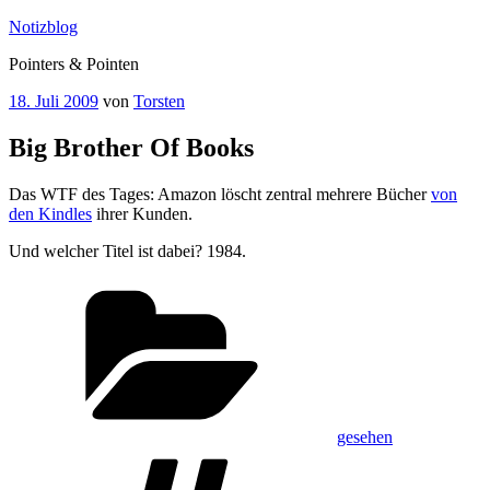
Zum
Notizblog
Inhalt
Pointers & Pointen
springen
Veröffentlicht
18. Juli 2009
von
Torsten
am
Big Brother Of Books
Das WTF des Tages: Amazon löscht zentral mehrere Bücher
von
den Kindles
ihrer Kunden.
Und welcher Titel ist dabei? 1984.
Kategorien
gesehen
Schlagwörter