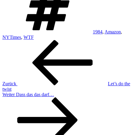
1984
,
Amazon
,
NYTimes
,
WTF
Beitragsnavigation
Vorheriger
Beitrag
Zurück
Let’s do the
twist
Nächster
Weiter
Dass das das darf…
Beitrag