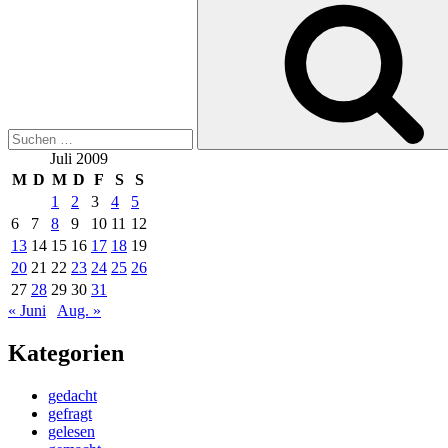
nach:
Juli 2009
M
D
M
D
F
S
S
1
2
3
4
5
6
7
8
9
10
11
12
13
14
15
16
17
18
19
20
21
22
23
24
25
26
27
28
29
30
31
« Juni
Aug. »
Kategorien
gedacht
gefragt
gelesen