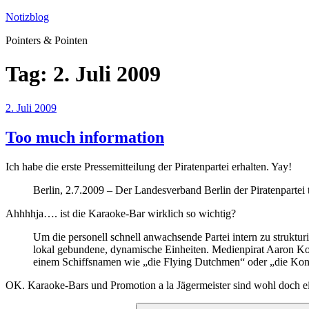
Zum
Notizblog
Inhalt
Pointers & Pointen
springen
Tag:
2. Juli 2009
Veröffentlicht
2. Juli 2009
am
Too much information
Ich habe die erste Pressemitteilung der Piratenpartei erhalten. Yay!
Berlin, 2.7.2009 – Der Landesverband Berlin der Piratenpartei 
Ahhhhja…. ist die Karaoke-Bar wirklich so wichtig?
Um die personell schnell anwachsende Partei intern zu strukturi
lokal gebundene, dynamische Einheiten. Medienpirat Aaron Ko
einem Schiffsnamen wie „die Flying Dutchmen“ oder „die Kon
OK. Karaoke-Bars und Promotion a la Jägermeister sind wohl doch ein
Suchen