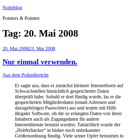
Zum
Notizblog
Inhalt
Pointers & Pointen
springen
Tag:
20. Mai 2008
Veröffentlicht
20. Mai 2008
23. Mai 2008
am
Nur einmal verwenden.
Aus dem Polizeibericht
:
Er sagte aus, dass er zunächst kleinere Internetforen auf
Schwachstellen hinsichtlich gespeicherter Daten
überprüft habe. Sobald er dort fündig wurde, las er die
gespeicherten Mitgliederdaten (email-Adressen und
dazugehörigen Passwörter) aus und testete mit Hilfe
illegaler Software, ob die so erlangten Daten von ihren
Inhabern auch als Zugangsdaten für andere
Internetdienste benutzt werden. Tatsächlich wurde der
„Hobbyhacker“ in bisher noch unbekannter
Größenordnung fündig. Viele seiner Opfer benutzten in