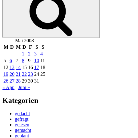
Mai 2008
M
D
M
D
F
S
S
1
2
3
4
5
6
7
8
9
10
11
12
13
14
15
16
17
18
19
20
21
22
23
24
25
26
27
28
29
30
31
« Apr.
Juni »
Kategorien
gedacht
gefragt
gelesen
gemacht
geplant