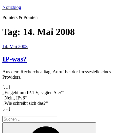
Zum
Notizblog
Inhalt
Pointers & Pointen
springen
Tag:
14. Mai 2008
Veröffentlicht
14. Mai 2008
am
IP-was?
Aus dem Recherchealltag. Anruf bei der Pressestelle eines
Providers.
[…]
„Es geht um IP-TV, sagten Sie?“
„Nein, IPv6“
„Wie schreibt sich das?“
[…]
Suchen
nach:
Suchen