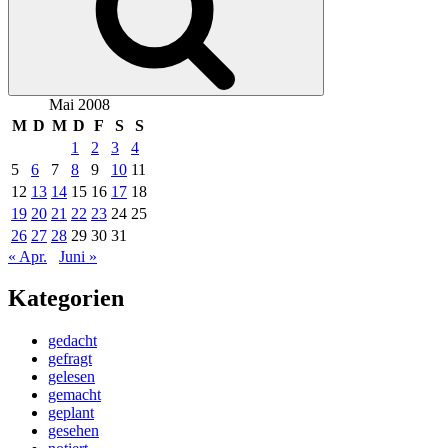
Mai 2008
M
D
M
D
F
S
S
1
2
3
4
5
6
7
8
9
10
11
12
13
14
15
16
17
18
19
20
21
22
23
24
25
26
27
28
29
30
31
« Apr.
Juni »
Kategorien
gedacht
gefragt
gelesen
gemacht
geplant
gesehen