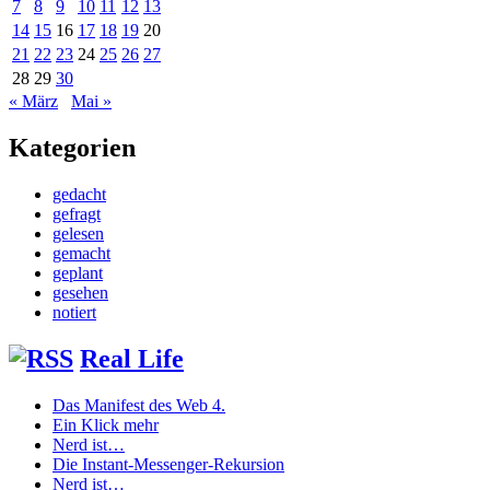
7
8
9
10
11
12
13
14
15
16
17
18
19
20
21
22
23
24
25
26
27
28
29
30
« März
Mai »
Kategorien
gedacht
gefragt
gelesen
gemacht
geplant
gesehen
notiert
Real Life
Das Manifest des Web 4.
Ein Klick mehr
Nerd ist…
Die Instant-Messenger-Rekursion
Nerd ist…