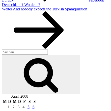
Zurück
Facebook
Deutschland? Wo denn?
Nächster
Weiter
And nobody expects the Turkish Spamquisition
Beitrag
Suchen
nach:
Suchen
April 2008
M
D
M
D
F
S
S
1
2
3
4
5
6