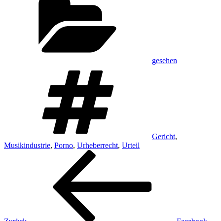
gesehen
Schlagwörter
Gericht
,
Musikindustrie
,
Porno
,
Urheberrecht
,
Urteil
Beitragsnavigation
Vorheriger
Beitrag