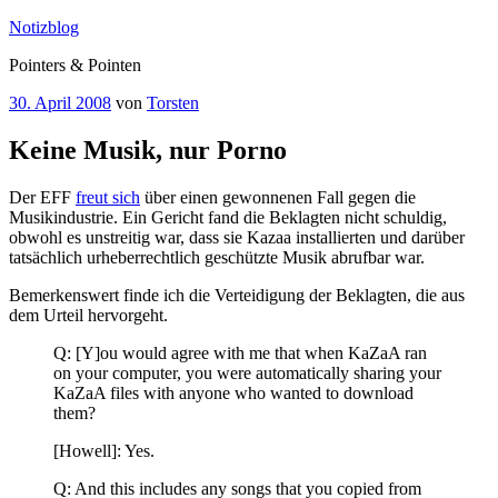
Zum
Notizblog
Inhalt
Pointers & Pointen
springen
Veröffentlicht
30. April 2008
von
Torsten
am
Keine Musik, nur Porno
Der EFF
freut sich
über einen gewonnenen Fall gegen die
Musikindustrie. Ein Gericht fand die Beklagten nicht schuldig,
obwohl es unstreitig war, dass sie Kazaa installierten und darüber
tatsächlich urheberrechtlich geschützte Musik abrufbar war.
Bemerkenswert finde ich die Verteidigung der Beklagten, die aus
dem Urteil hervorgeht.
Q: [Y]ou would agree with me that when KaZaA ran
on your computer, you were automatically sharing your
KaZaA files with anyone who wanted to download
them?
[Howell]: Yes.
Q: And this includes any songs that you copied from