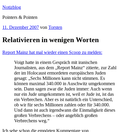
Zum
Notizblog
Inhalt
Pointers & Pointen
springen
Veröffentlicht
11. Dezember 2007
von
Torsten
am
Relativieren in wenigen Worten
Report Mainz hat mal wieder einen Scoop zu melden:
Voigt hatte in einem Gespräch mit iranischen
Journalisten, aus dem „Report Mainz“ zitierte, zur Zahl
der im Holocaust ermordeten europäischen Juden
gesagt: „Sechs Millionen kann nicht stimmen. Es
können maximal 340.000 in Auschwitz umgekommen
sein. Dann sagen zwar die Juden immer: Auch wenn
nur ein Jude umgekommen ist, weil er Jude ist, ist das
ein Verbrechen. Aber es ist natürlich ein Unterschied,
ob wir für sechs Millionen zahlen oder für 340.000.
Und dann ist auch irgendwann die Einmaligkeit dieses
großen Verbrechens – oder angeblich großen
Verbrechens weg.“
Ich sehe schon die empörten Kommentare von