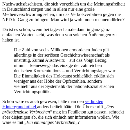
Nachwuchsfaschisten, die sich vorgeblich um die Meinungsfreiheit
in Deutschland sorgen und in allem nur eine große
Medienverschwörung sehen, um das Verbotsverfahren gegen die
NPD in Gang zu bringen. Man wird ja wohl noch rechnen dürfen?
Da ist es schön, wenn bei tagesschau.de dann in ganz ganz
einfachen Worten steht, was denn von solchen Äußerungen zu
halten ist.
Die Zahl von sechs Millionen ermordeten Juden gilt
allerdings in der seriösen Geschichtswissenschaft als
unstrittig. Zumal Auschwitz – auf das Voigt Bezug
nimmt – keineswegs das einzige der zahlreichen
deutschen Konzentrations – und Vernichtungslager war.
Die Einmaligkeit des Holocaust schließlich erklärt sich
weniger aus der Höhe der Opferzahlen, sondern
vielmehr aus der Systematik der nationalsozialistischen
Vernichtungspolitik.
Schön wäre es auch gewesen, hätte man den
verlinkten
Hintergrundartikel
anders betitelt hätte. Die Überschrift „
Das
präzedenzlose Verbrechen
“ mag im Feuilleton gut passen, schreckt
aber diejenigen ab, die sich einfach nur informieren wollen. Wie
wäre es mit „
Ein einmaliges Verbrechen
„?