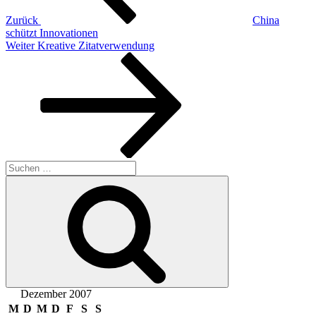
Zurück
China
schützt Innovationen
Nächster
Weiter
Kreative Zitatverwendung
Beitrag
Suchen
nach:
Suchen
Dezember 2007
M
D
M
D
F
S
S