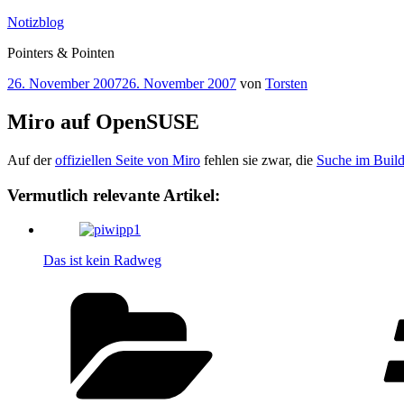
Zum
Notizblog
Inhalt
Pointers & Pointen
springen
Veröffentlicht
26. November 2007
26. November 2007
von
Torsten
am
Miro auf OpenSUSE
Auf der
offiziellen Seite von Miro
fehlen sie zwar, die
Suche im Buil
Vermutlich relevante Artikel:
Das ist kein Radweg
Kategorien