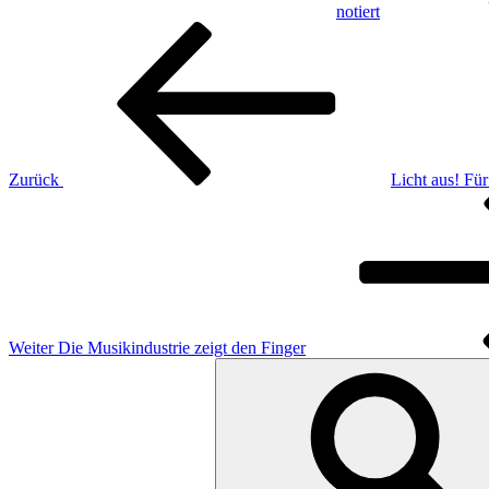
notiert
Beitragsnavigation
Vorheriger
Beitrag
Zurück
Licht aus! Fü
Nächster
Beitrag
Weiter
Die Musikindustrie zeigt den Finger
Suchen
nach: