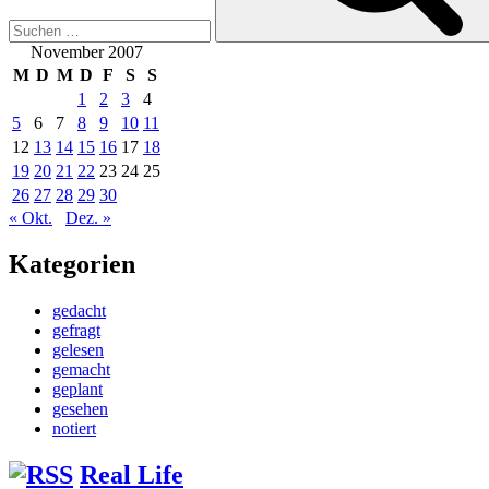
November 2007
M
D
M
D
F
S
S
1
2
3
4
5
6
7
8
9
10
11
12
13
14
15
16
17
18
19
20
21
22
23
24
25
26
27
28
29
30
« Okt.
Dez. »
Kategorien
gedacht
gefragt
gelesen
gemacht
geplant
gesehen
notiert
Real Life