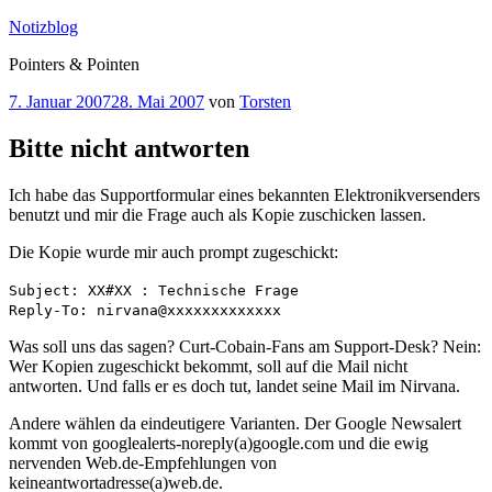
Zum
Notizblog
Inhalt
Pointers & Pointen
springen
Veröffentlicht
7. Januar 2007
28. Mai 2007
von
Torsten
am
Bitte nicht antworten
Ich habe das Supportformular eines bekannten Elektronikversenders
benutzt und mir die Frage auch als Kopie zuschicken lassen.
Die Kopie wurde mir auch prompt zugeschickt:
Subject: XX#XX : Technische Frage
Reply-To: nirvana@xxxxxxxxxxxxx
Was soll uns das sagen? Curt-Cobain-Fans am Support-Desk? Nein:
Wer Kopien zugeschickt bekommt, soll auf die Mail nicht
antworten. Und falls er es doch tut, landet seine Mail im Nirvana.
Andere wählen da eindeutigere Varianten. Der Google Newsalert
kommt von googlealerts-noreply(a)google.com und die ewig
nervenden Web.de-Empfehlungen von
keineantwortadresse(a)web.de.