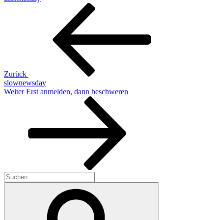
Beitragsnavigation
Vorheriger
Beitrag
Zurück
slownewsday
Nächster
Weiter
Erst anmelden, dann beschweren
Beitrag
Suche
nach:
Suchen