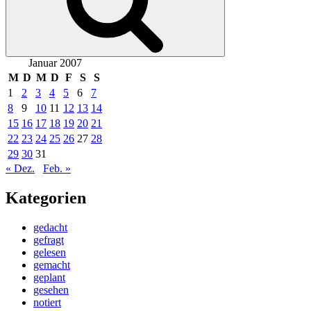
Januar 2007
M
D
M
D
F
S
S
1
2
3
4
5
6
7
8
9
10
11
12
13
14
15
16
17
18
19
20
21
22
23
24
25
26
27
28
29
30
31
« Dez.
Feb. »
Kategorien
gedacht
gefragt
gelesen
gemacht
geplant
gesehen
notiert