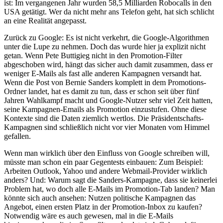
ist: Im vergangenen Jahr wurden 58,5 Milliarden Robocalls in den
USA getätigt. Wer da nicht mehr ans Telefon geht, hat sich schlicht
an eine Realität angepasst.
Zurück zu Google: Es ist nicht verkehrt, die Google-Algorithmen
unter die Lupe zu nehmen. Doch das wurde hier ja explizit nicht
getan. Wenn Pete Buttigieg nicht in den Promotion-Filter
abgeschoben wird, hängt das sicher auch damit zusammen, dass er
weniger E-Mails als fast alle anderen Kampagnen versandt hat.
Wenn die Post von Bernie Sanders komplett in dem Promotions-
Ordner landet, hat es damit zu tun, dass er schon seit über fünf
Jahren Wahlkampf macht und Google-Nutzer sehr viel Zeit hatten,
seine Kampagnen-Emails als Promotion einzustufen. Ohne diese
Kontexte sind die Daten ziemlich wertlos. Die Präsidentschafts-
Kampagnen sind schließlich nicht vor vier Monaten vom Himmel
gefallen.
Wenn man wirklich über den Einfluss von Google schreiben will,
müsste man schon ein paar Gegentests einbauen: Zum Beispiel:
Arbeiten Outlook, Yahoo und andere Webmail-Provider wirklich
anders? Und: Warum sagt die Sanders-Kampagne, dass sie keinerlei
Problem hat, wo doch alle E-Mails im Promotion-Tab landen? Man
könnte sich auch ansehen: Nutzen politische Kampagnen das
Angebot, einen ersten Platz in der Promotion-Inbox zu kaufen?
Notwendig wäre es auch gewesen, mal in die E-Mails