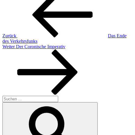
Zurück
Das Ende
des Verkehrsfunks
Nächster
Weiter
Der Coronische Imperativ
Beitrag
Suchen
nach:
Suchen