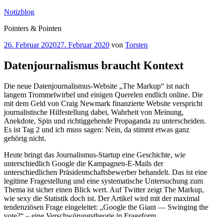
Zum
Notizblog
Inhalt
Pointers & Pointen
springen
Veröffentlicht
26. Februar 2020
27. Februar 2020
von
Torsten
am
Datenjournalismus braucht Kontext
Die neue Datenjournalismus-Website „The Markup“ ist nach
langem Trommelwirbel und einigen Querelen endlich online. Die
mit dem Geld von Craig Newmark finanzierte Website verspricht
journalistische Hilfestellung dabei, Wahrheit von Meinung,
Anekdote, Spin und richtiggehende Propaganda zu unterscheiden.
Es ist Tag 2 und ich muss sagen: Nein, da stimmt etwas ganz
gehörig nicht.
Heute bringt das Journalismus-Startup eine Geschichte, wie
unterschiedlich Google die Kampagnen-E-Mails der
unterschiedlichen Präsidentschaftsbewerber behandelt. Das ist eine
legitime Fragestellung und eine systematische Untersuchung zum
Thema ist sicher einen Blick wert. Auf Twitter zeigt The Markup,
wie sexy die Statistik doch ist. Der Artikel wird mit der maximal
tendenziösen Frage eingeleitet: „Google the Giant — Swinging the
vote?“ – eine Verschwörungstheorie in Frageform.