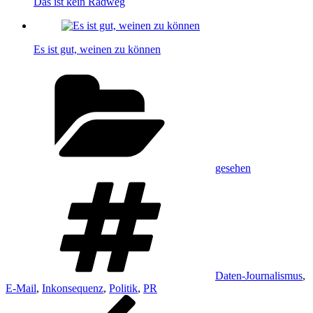
Das ist kein Radweg
Es ist gut, weinen zu können
Kategorien
gesehen
Schlagwörter
Daten-Journalismus
,
E-Mail
,
Inkonsequenz
,
Politik
,
PR
Beitragsnavigation
Vorheriger
Beitrag