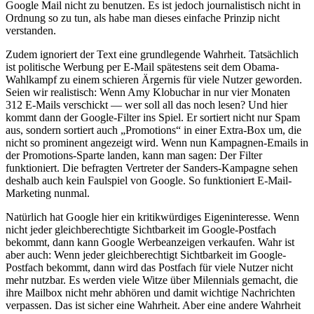
Google Mail nicht zu benutzen. Es ist jedoch journalistisch nicht in
Ordnung so zu tun, als habe man dieses einfache Prinzip nicht
verstanden.
Zudem ignoriert der Text eine grundlegende Wahrheit. Tatsächlich
ist politische Werbung per E-Mail spätestens seit dem Obama-
Wahlkampf zu einem schieren Ärgernis für viele Nutzer geworden.
Seien wir realistisch: Wenn Amy Klobuchar in nur vier Monaten
312 E-Mails verschickt — wer soll all das noch lesen? Und hier
kommt dann der Google-Filter ins Spiel. Er sortiert nicht nur Spam
aus, sondern sortiert auch „Promotions“ in einer Extra-Box um, die
nicht so prominent angezeigt wird. Wenn nun Kampagnen-Emails in
der Promotions-Sparte landen, kann man sagen: Der Filter
funktioniert. Die befragten Vertreter der Sanders-Kampagne sehen
deshalb auch kein Faulspiel von Google. So funktioniert E-Mail-
Marketing nunmal.
Natürlich hat Google hier ein kritikwürdiges Eigeninteresse. Wenn
nicht jeder gleichberechtigte Sichtbarkeit im Google-Postfach
bekommt, dann kann Google Werbeanzeigen verkaufen. Wahr ist
aber auch: Wenn jeder gleichberechtigt Sichtbarkeit im Google-
Postfach bekommt, dann wird das Postfach für viele Nutzer nicht
mehr nutzbar. Es werden viele Witze über Milennials gemacht, die
ihre Mailbox nicht mehr abhören und damit wichtige Nachrichten
verpassen. Das ist sicher eine Wahrheit. Aber eine andere Wahrheit