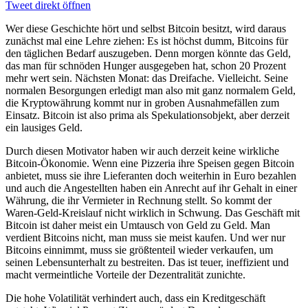
Tweet direkt öffnen
Wer diese Geschichte hört und selbst Bitcoin besitzt, wird daraus
zunächst mal eine Lehre ziehen: Es ist höchst dumm, Bitcoins für
den täglichen Bedarf auszugeben. Denn morgen könnte das Geld,
das man für schnöden Hunger ausgegeben hat, schon 20 Prozent
mehr wert sein. Nächsten Monat: das Dreifache. Vielleicht. Seine
normalen Besorgungen erledigt man also mit ganz normalem Geld,
die Kryptowährung kommt nur in groben Ausnahmefällen zum
Einsatz. Bitcoin ist also prima als Spekulationsobjekt, aber derzeit
ein lausiges Geld.
Durch diesen Motivator haben wir auch derzeit keine wirkliche
Bitcoin-Ökonomie. Wenn eine Pizzeria ihre Speisen gegen Bitcoin
anbietet, muss sie ihre Lieferanten doch weiterhin in Euro bezahlen
und auch die Angestellten haben ein Anrecht auf ihr Gehalt in einer
Währung, die ihr Vermieter in Rechnung stellt. So kommt der
Waren-Geld-Kreislauf nicht wirklich in Schwung. Das Geschäft mit
Bitcoin ist daher meist ein Umtausch von Geld zu Geld. Man
verdient Bitcoins nicht, man muss sie meist kaufen. Und wer nur
Bitcoins einnimmt, muss sie größtenteil wieder verkaufen, um
seinen Lebensunterhalt zu bestreiten. Das ist teuer, ineffizient und
macht vermeintliche Vorteile der Dezentralität zunichte.
Die hohe Volatilität verhindert auch, dass ein Kreditgeschäft