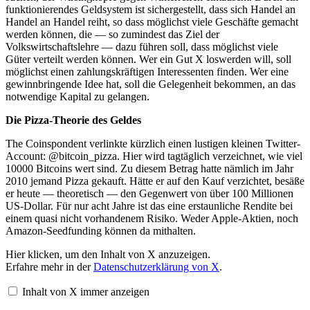
funktionierendes Geldsystem ist sichergestellt, dass sich Handel an
Handel an Handel reiht, so dass möglichst viele Geschäfte gemacht
werden können, die — so zumindest das Ziel der
Volkswirtschaftslehre — dazu führen soll, dass möglichst viele
Güter verteilt werden können. Wer ein Gut X loswerden will, soll
möglichst einen zahlungskräftigen Interessenten finden. Wer eine
gewinnbringende Idee hat, soll die Gelegenheit bekommen, an das
notwendige Kapital zu gelangen.
Die Pizza-Theorie des Geldes
The Coinspondent verlinkte kürzlich einen lustigen kleinen Twitter-
Account: @bitcoin_pizza. Hier wird tagtäglich verzeichnet, wie viel
10000 Bitcoins wert sind. Zu diesem Betrag hatte nämlich im Jahr
2010 jemand Pizza gekauft. Hätte er auf den Kauf verzichtet, besäße
er heute — theoretisch — den Gegenwert von über 100 Millionen
US-Dollar. Für nur acht Jahre ist das eine erstaunliche Rendite bei
einem quasi nicht vorhandenem Risiko. Weder Apple-Aktien, noch
Amazon-Seedfunding können da mithalten.
Inhalt
Hier klicken, um den Inhalt von X anzuzeigen.
von
Erfahre mehr in der
Datenschutzerklärung von X
.
X
anzeigen
Inhalt von X immer anzeigen