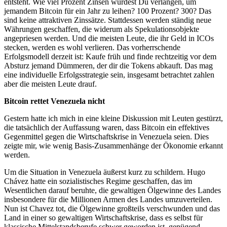
entsteht. Wie viel Prozent Zinsen würdest Du verlangen, um
jemandem Bitcoin für ein Jahr zu leihen? 100 Prozent? 300? Das
sind keine attraktiven Zinssätze. Stattdessen werden ständig neue
Währungen geschaffen, die widerum als Spekulationsobjekte
angepriesen werden. Und die meisten Leute, die ihr Geld in ICOs
stecken, werden es wohl verlieren. Das vorherrschende
Erfolgsmodell derzeit ist: Kaufe früh und finde rechtzeitig vor dem
Absturz jemand Dümmeren, der dir die Tokens abkauft. Das mag
eine individuelle Erfolgsstrategie sein, insgesamt betrachtet zahlen
aber die meisten Leute drauf.
Bitcoin rettet Venezuela nicht
Gestern hatte ich mich in eine kleine Diskussion mit Leuten gestürzt,
die tatsächlich der Auffassung waren, dass Bitcoin ein effektives
Gegenmittel gegen die Wirtschaftskrise in Venezuela seien. Dies
zeigte mir, wie wenig Basis-Zusammenhänge der Ökonomie erkannt
werden.
Um die Situation in Venezuela äußerst kurz zu schildern. Hugo
Chávez hatte ein sozialistisches Regime geschaffen, das im
Wesentlichen darauf beruhte, die gewaltigen Ölgewinne des Landes
insbesondere für die Millionen Armen des Landes umzuverteilen.
Nun ist Chavez tot, die Ölgewinne großteils verschwunden und das
Land in einer so gewaltigen Wirtschaftskrise, dass es selbst für
klassische Mittelstandsberufe schwer geworden ist, genügend