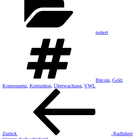
notiert
Schlagwörter
Bitcoin
,
Geld
,
Konsequenz
,
Korruption
,
Überwachung
,
VWL
Beitragsnavigation
Vorheriger
Beitrag
Zurück
„Radfahrer