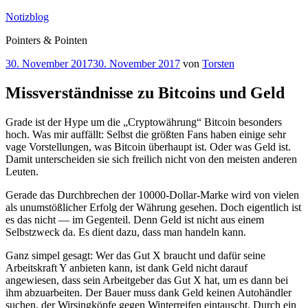
Zum
Notizblog
Inhalt
Pointers & Pointen
springen
Veröffentlicht
30. November 2017
30. November 2017
von
Torsten
am
Missverständnisse zu Bitcoins und Geld
Grade ist der Hype um die „Cryptowährung“ Bitcoin besonders
hoch. Was mir auffällt: Selbst die größten Fans haben einige sehr
vage Vorstellungen, was Bitcoin überhaupt ist. Oder was Geld ist.
Damit unterscheiden sie sich freilich nicht von den meisten anderen
Leuten.
Gerade das Durchbrechen der 10000-Dollar-Marke wird von vielen
als unumstößlicher Erfolg der Währung gesehen. Doch eigentlich ist
es das nicht — im Gegenteil. Denn Geld ist nicht aus einem
Selbstzweck da. Es dient dazu, dass man handeln kann.
Ganz simpel gesagt: Wer das Gut X braucht und dafür seine
Arbeitskraft Y anbieten kann, ist dank Geld nicht darauf
angewiesen, dass sein Arbeitgeber das Gut X hat, um es dann bei
ihm abzuarbeiten. Der Bauer muss dank Geld keinen Autohändler
suchen, der Wirsingköpfe gegen Winterreifen eintauscht. Durch ein