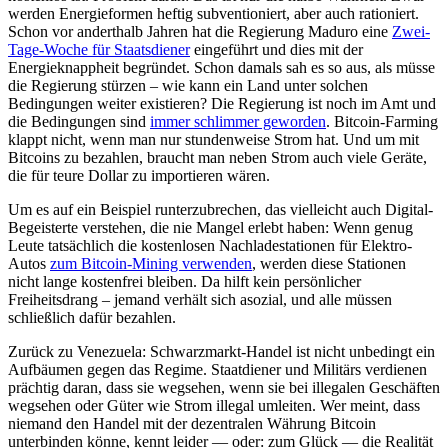
werden Energieformen heftig subventioniert, aber auch rationiert.
Schon vor anderthalb Jahren hat die Regierung Maduro eine
Zwei-
Tage-Woche für Staatsdiener
eingeführt und dies mit der
Energieknappheit begründet. Schon damals sah es so aus, als müsse
die Regierung stürzen – wie kann ein Land unter solchen
Bedingungen weiter existieren? Die Regierung ist noch im Amt und
die Bedingungen sind
immer schlimmer geworden
. Bitcoin-Farming
klappt nicht, wenn man nur stundenweise Strom hat. Und um mit
Bitcoins zu bezahlen, braucht man neben Strom auch viele Geräte,
die für teure Dollar zu importieren wären.
Um es auf ein Beispiel runterzubrechen, das vielleicht auch Digital-
Begeisterte verstehen, die nie Mangel erlebt haben: Wenn genug
Leute tatsächlich die kostenlosen Nachladestationen für Elektro-
Autos
zum Bitcoin-Mining verwenden
, werden diese Stationen
nicht lange kostenfrei bleiben. Da hilft kein persönlicher
Freiheitsdrang – jemand verhält sich asozial, und alle müssen
schließlich dafür bezahlen.
Zurück zu Venezuela: Schwarzmarkt-Handel ist nicht unbedingt ein
Aufbäumen gegen das Regime. Staatdiener und Militärs verdienen
prächtig daran, dass sie wegsehen, wenn sie bei illegalen Geschäften
wegsehen oder Güter wie Strom illegal umleiten. Wer meint, dass
niemand den Handel mit der dezentralen Währung Bitcoin
unterbinden könne, kennt leider — oder: zum Glück — die Realität