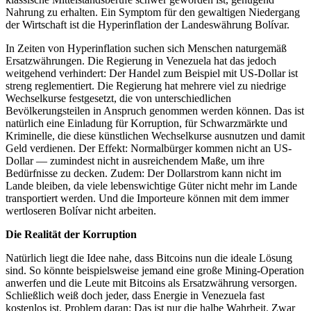
Nahrung zu erhalten. Ein Symptom für den gewaltigen Niedergang
der Wirtschaft ist die Hyperinflation der Landeswährung Bolívar.
In Zeiten von Hyperinflation suchen sich Menschen naturgemäß
Ersatzwährungen. Die Regierung in Venezuela hat das jedoch
weitgehend verhindert: Der Handel zum Beispiel mit US-Dollar ist
streng reglementiert. Die Regierung hat mehrere viel zu niedrige
Wechselkurse festgesetzt, die von unterschiedlichen
Bevölkerungsteilen in Anspruch genommen werden können. Das ist
natürlich eine Einladung für Korruption, für Schwarzmärkte und
Kriminelle, die diese künstlichen Wechselkurse ausnutzen und damit
Geld verdienen. Der Effekt: Normalbürger kommen nicht an US-
Dollar — zumindest nicht in ausreichendem Maße, um ihre
Bedürfnisse zu decken. Zudem: Der Dollarstrom kann nicht im
Lande bleiben, da viele lebenswichtige Güter nicht mehr im Lande
transportiert werden. Und die Importeure können mit dem immer
wertloseren Bolívar nicht arbeiten.
Die Realität der Korruption
Natürlich liegt die Idee nahe, dass Bitcoins nun die ideale Lösung
sind. So könnte beispielsweise jemand eine große Mining-Operation
anwerfen und die Leute mit Bitcoins als Ersatzwährung versorgen.
Schließlich weiß doch jeder, dass Energie in Venezuela fast
kostenlos ist. Problem daran: Das ist nur die halbe Wahrheit. Zwar