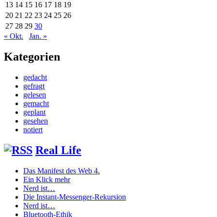
13
14
15
16
17
18
19
20
21
22
23
24
25
26
27
28
29
30
« Okt.
Jan. »
Kategorien
gedacht
gefragt
gelesen
gemacht
geplant
gesehen
notiert
Real Life
Das Manifest des Web 4.
Ein Klick mehr
Nerd ist…
Die Instant-Messenger-Rekursion
Nerd ist…
Bluetooth-Ethik