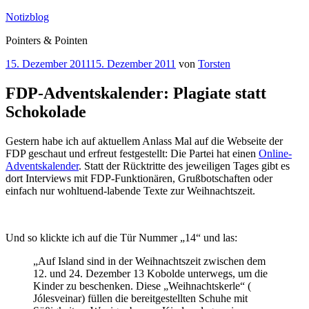
Zum
Notizblog
Inhalt
Pointers & Pointen
springen
Veröffentlicht
15. Dezember 2011
15. Dezember 2011
von
Torsten
am
FDP-Adventskalender: Plagiate statt
Schokolade
Gestern habe ich auf aktuellem Anlass Mal auf die Webseite der
FDP geschaut und erfreut festgestellt: Die Partei hat einen
Online-
Adventskalender
. Statt der Rücktritte des jeweiligen Tages gibt es
dort Interviews mit FDP-Funktionären, Grußbotschaften oder
einfach nur wohltuend-labende Texte zur Weihnachtszeit.
Und so klickte ich auf die Tür Nummer „14“ und las:
„Auf Island sind in der Weihnachtszeit zwischen dem
12. und 24. Dezember 13 Kobolde unterwegs, um die
Kinder zu beschenken. Diese „Weihnachtskerle“ (
Jólesveinar) füllen die bereitgestellten Schuhe mit