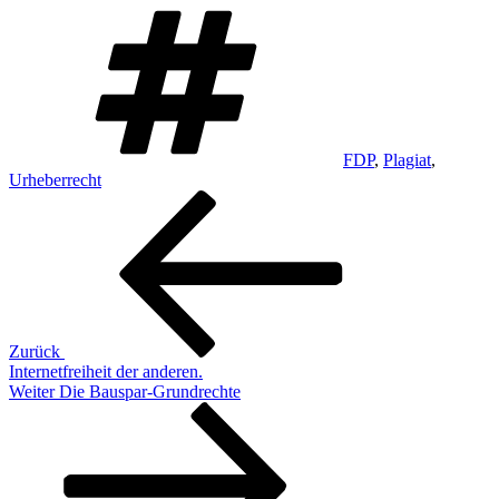
Schlagwörter
FDP
,
Plagiat
,
Urheberrecht
Beitragsnavigation
Vorheriger
Beitrag
Zurück
Internetfreiheit der anderen.
Nächster
Weiter
Die Bauspar-Grundrechte
Beitrag