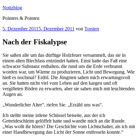
Zum
Notizblog
Inhalt
Pointers & Pointen
springen
Veröffentlicht
5. Dezember 2011
5. Dezember 2011
von
Torsten
am
Nach der Fiskalypse
Sie saßen alle um das dürftige Holzfeuer versammelt, das sie in
einem alten Blechfass entzündet hatten. Einst hatte das Faß eine
schwarze Substanz enthalten, die rund um die Erde verbrannt
worden war, um Wärme zu produzieren, Licht und Bewegung. Wie
hieß es nochmal? Erdöl. Die Jüngsten sahen mich erwartungsvoll
an. Sie hatten nicht viel vom Leben auf den kargen und oft
vergifteten Böden zu erwarten, aber sie sahen mich mit leuchtenden
Augen an.
„Wunderlicher Alter“, riefen Sie. „Erzähl uns was“.
Ich stellte meine irdene Schüssel beiseite, aus der ich
Getreideschleim gelöffelt hatte und wandte mich an die Runde.
„Was wollt ihr hören? Die Geschichte vom Lichtschalter, als ich mit
einer Handbewegung das Licht der Sonne entfesseln konnte.“