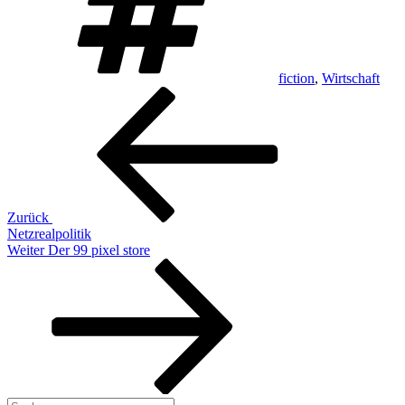
fiction
,
Wirtschaft
Beitragsnavigation
Vorheriger
Beitrag
Zurück
Netzrealpolitik
Nächster
Weiter
Der 99 pixel store
Beitrag
Suchen