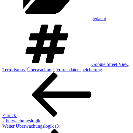
gedacht
Schlagwörter
Google Street View
,
Terrorismus
,
Überwachung
,
Vorratsdatenspeicherung
Beitragsnavigation
Vorheriger
Beitrag
Zurück
Überwachungslogik
Nächster
Weiter
Überwachungslogik (3)
Beitrag