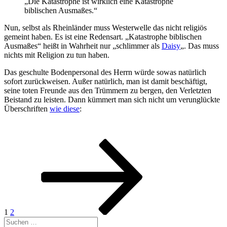
„Die Katastrophe ist wirklich eine Katastrophe
biblischen Ausmaßes.“
Nun, selbst als Rheinländer muss Westerwelle das nicht religiös
gemeint haben. Es ist eine Redensart. „Katastrophe biblischen
Ausmaßes“ heißt in Wahrheit nur „schlimmer als
Daisy
„. Das muss
nichts mit Religion zu tun haben.
Das geschulte Bodenpersonal des Herrn würde sowas natürlich
sofort zurückweisen. Außer natürlich, man ist damit beschäftigt,
seine toten Freunde aus den Trümmern zu bergen, den Verletzten
Beistand zu leisten. Dann kümmert man sich nicht um verunglückte
Überschriften
wie diese
:
Seitennummerierung
Seite
Seite
Nächste
Seite
der
Beiträge
1
2
Suche