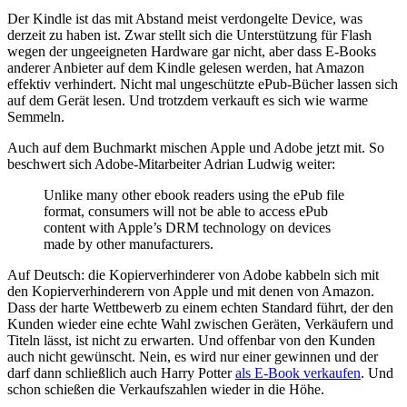
Der Kindle ist das mit Abstand meist verdongelte Device, was
derzeit zu haben ist. Zwar stellt sich die Unterstützung für Flash
wegen der ungeeigneten Hardware gar nicht, aber dass E-Books
anderer Anbieter auf dem Kindle gelesen werden, hat Amazon
effektiv verhindert. Nicht mal ungeschützte ePub-Bücher lassen sich
auf dem Gerät lesen. Und trotzdem verkauft es sich wie warme
Semmeln.
Auch auf dem Buchmarkt mischen Apple und Adobe jetzt mit. So
beschwert sich Adobe-Mitarbeiter Adrian Ludwig weiter:
Unlike many other ebook readers using the ePub file
format, consumers will not be able to access ePub
content with Apple’s DRM technology on devices
made by other manufacturers.
Auf Deutsch: die Kopierverhinderer von Adobe kabbeln sich mit
den Kopierverhinderern von Apple und mit denen von Amazon.
Dass der harte Wettbewerb zu einem echten Standard führt, der den
Kunden wieder eine echte Wahl zwischen Geräten, Verkäufern und
Titeln lässt, ist nicht zu erwarten. Und offenbar von den Kunden
auch nicht gewünscht. Nein, es wird nur einer gewinnen und der
darf dann schließlich auch Harry Potter
als E-Book verkaufen
. Und
schon schießen die Verkaufszahlen wieder in die Höhe.