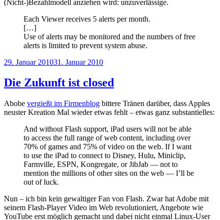
(Nicht-)Bezahlmodell anziehen wird: unzuverlässige.
Each Viewer receives 5 alerts per month.
[…]
Use of alerts may be monitored and the numbers of free
alerts is limited to prevent system abuse.
Veröffentlicht
29. Januar 2010
31. Januar 2010
am
Die Zukunft ist closed
Abobe
vergießt im Firmenblog
bittere Tränen darüber, dass Apples
neuster Kreation Mal wieder etwas fehlt – etwas ganz substantielles:
And without Flash support, iPad users will not be able
to access the full range of web content, including over
70% of games and 75% of video on the web. If I want
to use the iPad to connect to Disney, Hulu, Miniclip,
Farmville, ESPN, Kongregate, or JibJab — not to
mention the millions of other sites on the web — I’ll be
out of luck.
Nun – ich bin kein gewaltiger Fan von Flash. Zwar hat Adobe mit
seinem Flash-Player Video im Web revolutioniert, Angebote wie
YouTube erst möglich gemacht und dabei nicht einmal Linux-User