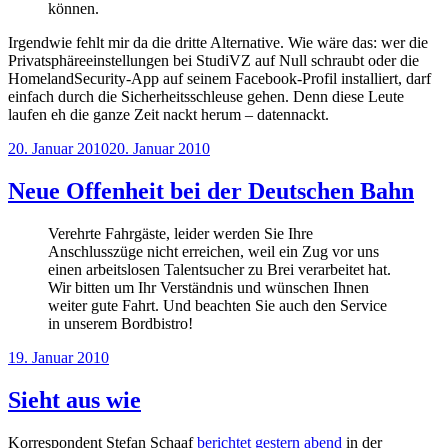
können.
Irgendwie fehlt mir da die dritte Alternative. Wie wäre das: wer die
Privatsphäreeinstellungen bei StudiVZ auf Null schraubt oder die
HomelandSecurity-App auf seinem Facebook-Profil installiert, darf
einfach durch die Sicherheitsschleuse gehen. Denn diese Leute
laufen eh die ganze Zeit nackt herum – datennackt.
Veröffentlicht
20. Januar 2010
20. Januar 2010
am
Neue Offenheit bei der Deutschen Bahn
Verehrte Fahrgäste, leider werden Sie Ihre
Anschlusszüge nicht erreichen, weil ein Zug vor uns
einen arbeitslosen Talentsucher zu Brei verarbeitet hat.
Wir bitten um Ihr Verständnis und wünschen Ihnen
weiter gute Fahrt. Und beachten Sie auch den Service
in unserem Bordbistro!
Veröffentlicht
19. Januar 2010
am
Sieht aus wie
Korrespondent Stefan Schaaf
berichtet gestern abend
in der