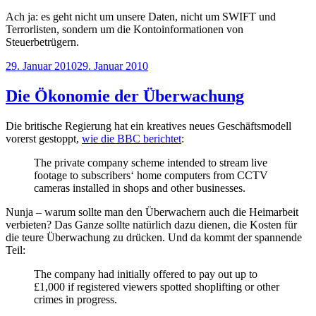
Ach ja: es geht nicht um unsere Daten, nicht um SWIFT und
Terrorlisten, sondern um die Kontoinformationen von
Steuerbetrügern.
Veröffentlicht
29. Januar 2010
29. Januar 2010
am
Die Ökonomie der Überwachung
Die britische Regierung hat ein kreatives neues Geschäftsmodell
vorerst gestoppt,
wie die BBC berichtet
:
The private company scheme intended to stream live
footage to subscribers‘ home computers from CCTV
cameras installed in shops and other businesses.
Nunja – warum sollte man den Überwachern auch die Heimarbeit
verbieten? Das Ganze sollte natürlich dazu dienen, die Kosten für
die teure Überwachung zu drücken. Und da kommt der spannende
Teil:
The company had initially offered to pay out up to
£1,000 if registered viewers spotted shoplifting or other
crimes in progress.