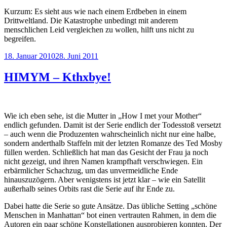
Kurzum: Es sieht aus wie nach einem Erdbeben in einem
Drittweltland. Die Katastrophe unbedingt mit anderem
menschlichen Leid vergleichen zu wollen, hilft uns nicht zu
begreifen.
Veröffentlicht
18. Januar 2010
28. Juni 2011
am
HIMYM – Kthxbye!
Wie ich eben sehe, ist die Mutter in „How I met your Mother“
endlich gefunden. Damit ist der Serie endlich der Todesstoß versetzt
– auch wenn die Produzenten wahrscheinlich nicht nur eine halbe,
sondern anderthalb Staffeln mit der letzten Romanze des Ted Mosby
füllen werden. Schließlich hat man das Gesicht der Frau ja noch
nicht gezeigt, und ihren Namen krampfhaft verschwiegen. Ein
erbärmlicher Schachzug, um das unvermeidliche Ende
hinauszuzögern. Aber wenigstens ist jetzt klar – wie ein Satellit
außerhalb seines Orbits rast die Serie auf ihr Ende zu.
Dabei hatte die Serie so gute Ansätze. Das übliche Setting „schöne
Menschen in Manhattan“ bot einen vertrauten Rahmen, in dem die
Autoren ein paar schöne Konstellationen ausprobieren konnten. Der