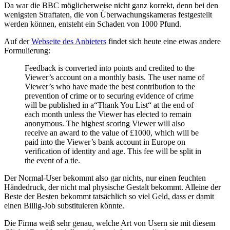
Da war die BBC möglicherweise nicht ganz korrekt, denn bei den
wenigsten Straftaten, die von Überwachungskameras festgestellt
werden können, entsteht ein Schaden von 1000 Pfund.
Auf der
Webseite des Anbieters
findet sich heute eine etwas andere
Formulierung:
Feedback is converted into points and credited to the
Viewer’s account on a monthly basis. The user name of
Viewer’s who have made the best contribution to the
prevention of crime or to securing evidence of crime
will be published in a“Thank You List“ at the end of
each month unless the Viewer has elected to remain
anonymous. The highest scoring Viewer will also
receive an award to the value of £1000, which will be
paid into the Viewer’s bank account in Europe on
verification of identity and age. This fee will be split in
the event of a tie.
Der Normal-User bekommt also gar nichts, nur einen feuchten
Händedruck, der nicht mal physische Gestalt bekommt. Alleine der
Beste der Besten bekommt tatsächlich so viel Geld, dass er damit
einen Billig-Job substituieren könnte.
Die Firma weiß sehr genau, welche Art von Usern sie mit diesem