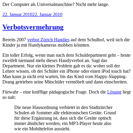
Der Computer als Universalmaschine? Nicht mehr lange.
Veröffentlicht
22. Januar 2010
22. Januar 2010
am
Verbotsvermehrung
Bereits 2007
verbot Zürich Handies
auf dem Schulhof, weil sich die
Kinder ja mit Handykameras mobben könnten.
Ein toller Erfolg, wenn man nach dem Schuldepartment geht – heute
zweifelt niemand mehr dieses Handyverbot an. Sagt das
Department. Nur ein kleines Problem gab es da: woher soll der
Lehrer wissen, ob der Schüler ein iPhone oder einen iPod touch hat?
Man kann ja nicht erst warten, bis das Kind vom Happy-Slapping-
Drang getrieben seine Mitschüler vermöbelt und dann einschreiten.
Fürwahr – eine knifflige pädagogische Frage. Doch die
Lösung
liegt
so nah:
Die neue Hausordnung verbietet in den Stadtzürcher
Schulen ab Sommer alle elektronischen Geräte. Grund
für diese Ergänzung ist, dass sich die Geräte optisch
immer ähnlicher werden, ein MP3-Player heute also
wie ein Mobiltelefon aussieht.