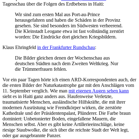
Tagesschau über die Folgen des Erdbebens in Haiti:
Wir sind zum ersten Mal aus Port-au-Prince
herausgefahren und haben die Schäden in der Provinz
gesehen. Sie sind besonders im Südwesten verheerend.
Die Kleinstadt Leogane etwa ist fast vollständig zerstört
worden: Die Eindrücke dort gleichen Kriegsbildern.
Klaus Ehringfeld
in der Frankfurter Rundschau
:
Die Bilder gleichen denen der Wochenschau aus
deutschen Städten nach dem Zweiten Weltkrieg. Nur
die Trümmerfrauen fehlen.
Vor ein paar Tagen hörte ich einen ARD-Korrespondenten auch, der
die ersten Bilder der Naturkatastrophe gar mit den Anschlägen vom
11. September verglich. Wie man
mit eigenen Augen sehen kann
sieht es in Haiti ganz anders aus. Haufenweise Verletzte,
traumatisierte Menschen, ausländische Hilfskräfte, die mit ihrer
modernen Ausrüstung wie Fremdkörper wirken, die zerstörte
Kathedrale und der Präsidentenpalast, Plünderer. Die Farbe braun
dominiert: Unbetonierter Boden, eingefallene Mauern, die
Menschen selbst. Aber es gibt keine Artillerieeinschläge, keine
riesige Staubwolke, die sich über die reichste Stadt der Welt legt,
oder gar ausgebrannte Panzer.