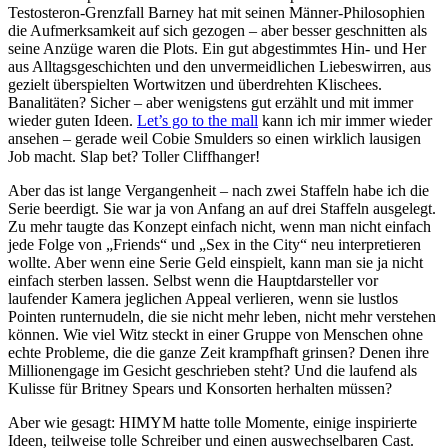
Testosteron-Grenzfall Barney hat mit seinen Männer-Philosophien
die Aufmerksamkeit auf sich gezogen – aber besser geschnitten als
seine Anzüge waren die Plots. Ein gut abgestimmtes Hin- und Her
aus Alltagsgeschichten und den unvermeidlichen Liebeswirren, aus
gezielt überspielten Wortwitzen und überdrehten Klischees.
Banalitäten? Sicher – aber wenigstens gut erzählt und mit immer
wieder guten Ideen.
Let’s go to the mall
kann ich mir immer wieder
ansehen – gerade weil Cobie Smulders so einen wirklich lausigen
Job macht. Slap bet? Toller Cliffhanger!
Aber das ist lange Vergangenheit – nach zwei Staffeln habe ich die
Serie beerdigt. Sie war ja von Anfang an auf drei Staffeln ausgelegt.
Zu mehr taugte das Konzept einfach nicht, wenn man nicht einfach
jede Folge von „Friends“ und „Sex in the City“ neu interpretieren
wollte. Aber wenn eine Serie Geld einspielt, kann man sie ja nicht
einfach sterben lassen. Selbst wenn die Hauptdarsteller vor
laufender Kamera jeglichen Appeal verlieren, wenn sie lustlos
Pointen runternudeln, die sie nicht mehr leben, nicht mehr verstehen
können. Wie viel Witz steckt in einer Gruppe von Menschen ohne
echte Probleme, die die ganze Zeit krampfhaft grinsen? Denen ihre
Millionengage im Gesicht geschrieben steht? Und die laufend als
Kulisse für Britney Spears und Konsorten herhalten müssen?
Aber wie gesagt: HIMYM hatte tolle Momente, einige inspirierte
Ideen, teilweise tolle Schreiber und einen auswechselbaren Cast.