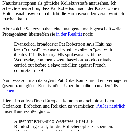
Naturkatastrophen als göttliche Kollektivstrafe anzusehen. Ich
scherzte eben schon, dass Pat Robertson nach der Katastrophe in
Haiti ausnahmsweise mal nicht die Homosexuellen verantwortlich
machen kann.
Aber solche Scherze haben eine unangenehme Eigenschaft – die
Protagonisten übertreffen sie
in der Realität
noch:
Evangelical broadcaster Pat Robertson says Haiti has
been “cursed“ because of what he called a “pact with
the devil“ in its history. His spokesman said the
Wednesday comments were based on Voodoo rituals
carried out before a slave rebellion against French
colonists in 1791.
Nun, was soll man da sagen? Pat Robertson ist nicht ein vernagelter
(pseudo-)religiöser Rechtsaußen. Über ihn sollte man allenfalls
lachen
.
Hier – im aufgeklärten Europa – käme man doch nie auf den
Gedanken, Erdbeben und Religion zu vermischen.
Außer natürlich
unser Bundesaußenguido:
Außenminister Guido Westerwelle rief alle
Bundesbürger auf, für die Erdbebenopfer zu spenden: