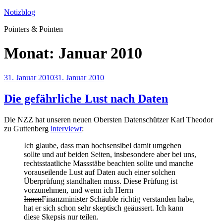
Zum
Notizblog
Inhalt
Pointers & Pointen
springen
Monat:
Januar 2010
Veröffentlicht
31. Januar 2010
31. Januar 2010
am
Die gefährliche Lust nach Daten
Die NZZ hat unseren neuen Obersten Datenschützer Karl Theodor
zu Guttenberg
interviewt
:
Ich glaube, dass man hochsensibel damit umgehen
sollte und auf beiden Seiten, insbesondere aber bei uns,
rechtsstaatliche Massstäbe beachten sollte und manche
vorauseilende Lust auf Daten auch einer solchen
Überprüfung standhalten muss. Diese Prüfung ist
vorzunehmen, und wenn ich Herrn
Innen
Finanzminister Schäuble richtig verstanden habe,
hat er sich schon sehr skeptisch geäussert. Ich kann
diese Skepsis nur teilen.