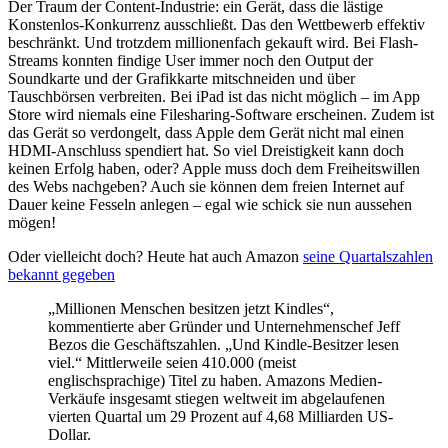
Der Traum der Content-Industrie: ein Gerät, dass die lästige
Konstenlos-Konkurrenz ausschließt. Das den Wettbewerb effektiv
beschränkt. Und trotzdem millionenfach gekauft wird. Bei Flash-
Streams konnten findige User immer noch den Output der
Soundkarte und der Grafikkarte mitschneiden und über
Tauschbörsen verbreiten. Bei iPad ist das nicht möglich – im App
Store wird niemals eine Filesharing-Software erscheinen. Zudem ist
das Gerät so verdongelt, dass Apple dem Gerät nicht mal einen
HDMI-Anschluss spendiert hat. So viel Dreistigkeit kann doch
keinen Erfolg haben, oder? Apple muss doch dem Freiheitswillen
des Webs nachgeben? Auch sie können dem freien Internet auf
Dauer keine Fesseln anlegen – egal wie schick sie nun aussehen
mögen!
Oder vielleicht doch? Heute hat auch Amazon
seine Quartalszahlen
bekannt gegeben
„Millionen Menschen besitzen jetzt Kindles“,
kommentierte aber Gründer und Unternehmenschef Jeff
Bezos die Geschäftszahlen. „Und Kindle-Besitzer lesen
viel.“ Mittlerweile seien 410.000 (meist
englischsprachige) Titel zu haben. Amazons Medien-
Verkäufe insgesamt stiegen weltweit im abgelaufenen
vierten Quartal um 29 Prozent auf 4,68 Milliarden US-
Dollar.