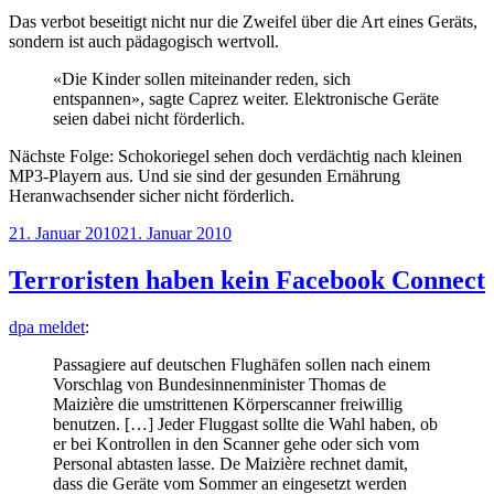
Das verbot beseitigt nicht nur die Zweifel über die Art eines Geräts,
sondern ist auch pädagogisch wertvoll.
«Die Kinder sollen miteinander reden, sich
entspannen», sagte Caprez weiter. Elektronische Geräte
seien dabei nicht förderlich.
Nächste Folge: Schokoriegel sehen doch verdächtig nach kleinen
MP3-Playern aus. Und sie sind der gesunden Ernährung
Heranwachsender sicher nicht förderlich.
Veröffentlicht
21. Januar 2010
21. Januar 2010
am
Terroristen haben kein Facebook Connect
dpa meldet
:
Passagiere auf deutschen Flughäfen sollen nach einem
Vorschlag von Bundesinnenminister Thomas de
Maizière die umstrittenen Körperscanner freiwillig
benutzen. […] Jeder Fluggast sollte die Wahl haben, ob
er bei Kontrollen in den Scanner gehe oder sich vom
Personal abtasten lasse. De Maizière rechnet damit,
dass die Geräte vom Sommer an eingesetzt werden