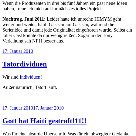
Wenn die Produzenten in drei bis fünf Jahren ein paar neue Ideen
haben, freue ich mich auf ihr nächstes tolles Projekt.
Nachtrag, Juni 2011:
Leider hatte ich unrecht: HIMYM geht
weiter und weiter, häuft Gaststar auf Gaststar, während die
Serienidee und damit jede Originalität eingefroren wurde. Selbst ein
toller Cast könnte da nur wenig reißen. Sogar in der Tony-
Verleihung sah NPH besser aus.
Veröffentlicht
17. Januar 2010
am
Tatordividuen
Wir sind
Individuen
!
Außer natürlich, Tatort läuft.
Veröffentlicht
17. Januar 2010
17. Januar 2010
am
Gott hat Haiti gestraft!11!!
Was für eine absurde Überschrift. Was für ein abwegiger Gedanke,