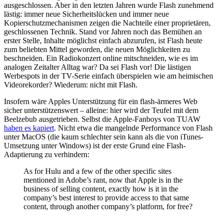
ausgeschlossen. Aber in den letzten Jahren wurde Flash zunehmend
lästig: immer neue Sicherheitslücken und immer neue
Kopierschutzmechanismen zeigen die Nachteile einer proprietären,
geschlossenen Technik. Stand vor Jahren noch das Bemühen an
erster Stelle, Inhalte möglichst einfach abzurufen, ist Flash heute
zum beliebten Mittel geworden, die neuen Möglichkeiten zu
beschneiden. Ein Radiokonzert online mitschneiden, wie es im
analogen Zeitalter Alltag war? Da sei Flash vor! Die lästigen
Werbespots in der TV-Serie einfach überspielen wie am heimischen
Videorekorder? Wiederum: nicht mit Flash.
Insofern wäre Apples Unterstützung für ein flash-ärmeres Web
sicher unterstützenswert – alleine: hier wird der Teufel mit dem
Beelzebub ausgetrieben. Selbst die Apple-Fanboys von TUAW
haben es kapiert
. Nicht etwa die mangelnde Performance von Flash
unter MacOS (die kaum schlechter sein kann als die von iTunes-
Umsetzung unter Windows) ist der erste Grund eine Flash-
Adaptierung zu verhindern:
As for Hulu and a few of the other specific sites
mentioned in Adobe’s rant, now that Apple is in the
business of selling content, exactly how is it in the
company’s best interest to provide access to that same
content, through another company’s platform, for free?