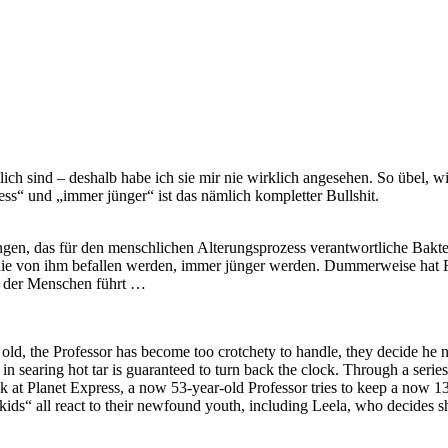
ich sind – deshalb habe ich sie mir nie wirklich angesehen. So übel, w
ess“ und „immer jünger“ ist das nämlich kompletter Bullshit.
ngen, das für den menschlichen Alterungsprozess verantwortliche Bakte
die von ihm befallen werden, immer jünger werden. Dummerweise hat F
g der Menschen führt …
old, the Professor has become too crotchety to handle, they decide he ne
h in searing hot tar is guaranteed to turn back the clock. Through a serie
ack at Planet Express, a now 53-year-old Professor tries to keep a now 1
 kids“ all react to their newfound youth, including Leela, who decides s