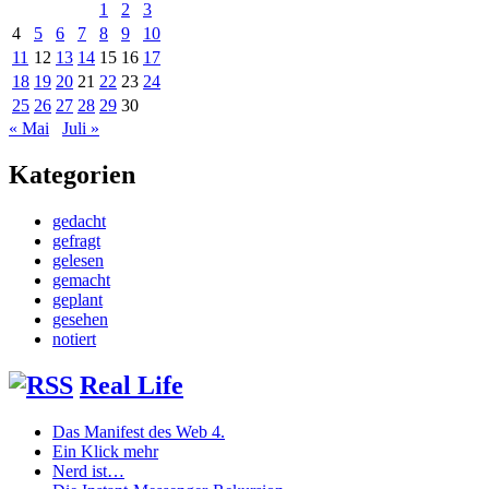
1
2
3
4
5
6
7
8
9
10
11
12
13
14
15
16
17
18
19
20
21
22
23
24
25
26
27
28
29
30
« Mai
Juli »
Kategorien
gedacht
gefragt
gelesen
gemacht
geplant
gesehen
notiert
Real Life
Das Manifest des Web 4.
Ein Klick mehr
Nerd ist…