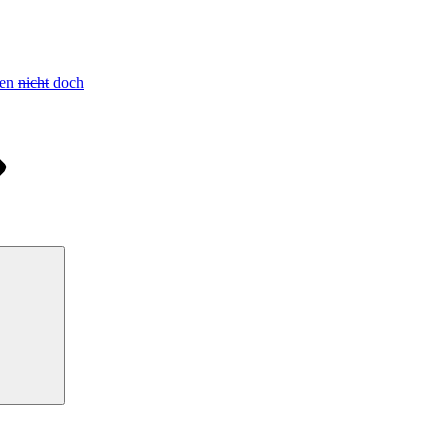
len
nicht
doch
Suchen