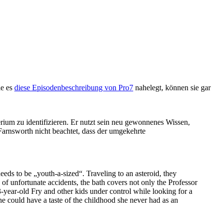
ie es
diese Episodenbeschreibung von Pro7
nahelegt, können sie gar
rium zu identifizieren. Er nutzt sein neu gewonnenes Wissen,
arnsworth nicht beachtet, dass der umgekehrte
eds to be „youth-a-sized“. Traveling to an asteroid, they
s of unfortunate accidents, the bath covers not only the Professor
3-year-old Fry and other kids under control while looking for a
he could have a taste of the childhood she never had as an