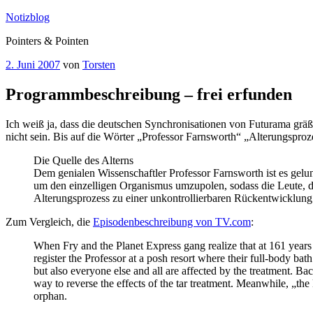
Zum
Notizblog
Inhalt
Pointers & Pointen
springen
Veröffentlicht
2. Juni 2007
von
Torsten
am
Programmbeschreibung – frei erfunden
Ich weiß ja, dass die deutschen Synchronisationen von Futurama gräßl
nicht sein. Bis auf die Wörter „Professor Farnsworth“ „Alterungsproz
Die Quelle des Alterns
Dem genialen Wissenschaftler Professor Farnsworth ist es gelu
um den einzelligen Organismus umzupolen, sodass die Leute, 
Alterungsprozess zu einer unkontrollierbaren Rückentwicklun
Zum Vergleich, die
Episodenbeschreibung von TV.com
:
When Fry and the Planet Express gang realize that at 161 years 
register the Professor at a posh resort where their full-body bat
but also everyone else and all are affected by the treatment. B
way to reverse the effects of the tar treatment. Meanwhile, „the
orphan.