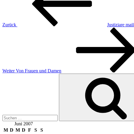
Zurück
Justiziare mai
Nächster
Beitrag
Weiter
Von Frauen und Damen
Suche
nach:
Juni 2007
M
D
M
D
F
S
S