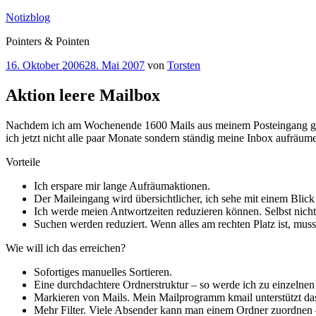
Zum
Notizblog
Inhalt
Pointers & Pointen
springen
Veröffentlicht
16. Oktober 2006
28. Mai 2007
von
Torsten
am
Aktion leere Mailbox
Nachdem ich am Wochenende 1600 Mails aus meinem Posteingang gesc
ich jetzt nicht alle paar Monate sondern ständig meine Inbox aufräum
Vorteile
Ich erspare mir lange Aufräumaktionen.
Der Maileingang wird übersichtlicher, ich sehe mit einem Bli
Ich werde meien Antwortzeiten reduzieren können. Selbst nich
Suchen werden reduziert. Wenn alles am rechten Platz ist, muss
Wie will ich das erreichen?
Sofortiges manuelles Sortieren.
Eine durchdachtere Ordnerstruktur – so werde ich zu einzelne
Markieren von Mails. Mein Mailprogramm kmail unterstützt da
Mehr Filter. Viele Absender kann man einem Ordner zuordnen – m