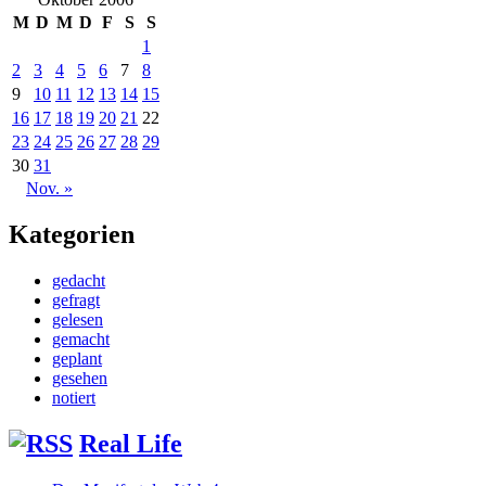
M
D
M
D
F
S
S
1
2
3
4
5
6
7
8
9
10
11
12
13
14
15
16
17
18
19
20
21
22
23
24
25
26
27
28
29
30
31
Nov. »
Kategorien
gedacht
gefragt
gelesen
gemacht
geplant
gesehen
notiert
Real Life