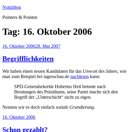
Zum
Notizblog
Inhalt
Pointers & Pointen
springen
Tag:
16. Oktober 2006
Veröffentlicht
16. Oktober 2006
28. Mai 2007
am
Begrifflichkeiten
Wir haben einen neuen Kandidaten für das Unwort des Jahres, wie
man zum Beispiel bei tagesschau.de
nachlesen
kann:
SPD-Generalsekretär Hubertus Heil betonte nach
Beratungen des Präsidiums, seine Partei mache sich den
Begriff der „Unterschicht“ nicht zu eigen.
Nennen wir es doch einfach
soziale Grundierung
.
Veröffentlicht
16. Oktober 2006
am
Schon gezahlt?