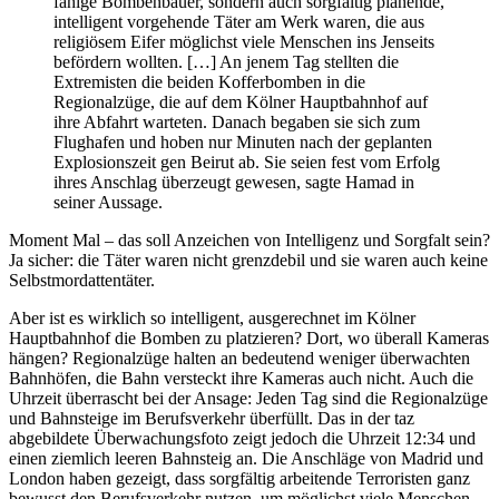
fähige Bombenbauer, sondern auch sorgfältig planende,
intelligent vorgehende Täter am Werk waren, die aus
religiösem Eifer möglichst viele Menschen ins Jenseits
befördern wollten. […] An jenem Tag stellten die
Extremisten die beiden Kofferbomben in die
Regionalzüge, die auf dem Kölner Hauptbahnhof auf
ihre Abfahrt warteten. Danach begaben sie sich zum
Flughafen und hoben nur Minuten nach der geplanten
Explosionszeit gen Beirut ab. Sie seien fest vom Erfolg
ihres Anschlag überzeugt gewesen, sagte Hamad in
seiner Aussage.
Moment Mal – das soll Anzeichen von Intelligenz und Sorgfalt sein?
Ja sicher: die Täter waren nicht grenzdebil und sie waren auch keine
Selbstmordattentäter.
Aber ist es wirklich so intelligent, ausgerechnet im Kölner
Hauptbahnhof die Bomben zu platzieren? Dort, wo überall Kameras
hängen? Regionalzüge halten an bedeutend weniger überwachten
Bahnhöfen, die Bahn versteckt ihre Kameras auch nicht. Auch die
Uhrzeit überrascht bei der Ansage: Jeden Tag sind die Regionalzüge
und Bahnsteige im Berufsverkehr überfüllt. Das in der taz
abgebildete Überwachungsfoto zeigt jedoch die Uhrzeit 12:34 und
einen ziemlich leeren Bahnsteig an. Die Anschläge von Madrid und
London haben gezeigt, dass sorgfältig arbeitende Terroristen ganz
bewusst den Berufsverkehr nutzen, um möglichst viele Menschen