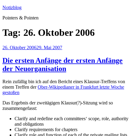
Zum
Notizblog
Inhalt
Pointers & Pointen
springen
Tag:
26. Oktober 2006
Veröffentlicht
26. Oktober 2006
29. Mai 2007
am
Die ersten Anfänge der ersten Anfänge
der Neuorganisation
Rein zufällig bin ich auf den Bericht eines Klausur-Treffens von
einem Treffen der
Ober-Wikipedianer in Frankfurt letzte Woche
gestoßen
Das Ergebnis der zweitägigen Klausur(?)-Sitzung wird so
zusammengefasst:
Clarify and redefine each committees‘ scope, role, authority
and obligations
Clarify requirements for chapters
Clarify role and function of each of the private mailing lists