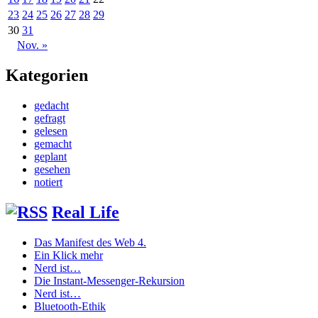
23
24
25
26
27
28
29
30
31
Nov. »
Kategorien
gedacht
gefragt
gelesen
gemacht
geplant
gesehen
notiert
Real Life
Das Manifest des Web 4.
Ein Klick mehr
Nerd ist…
Die Instant-Messenger-Rekursion
Nerd ist…
Bluetooth-Ethik