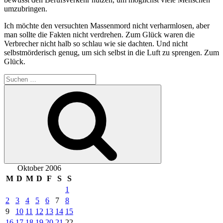
umzubringen.
Ich möchte den versuchten Massenmord nicht verharmlosen, aber
man sollte die Fakten nicht verdrehen. Zum Glück waren die
Verbrecher nicht halb so schlau wie sie dachten. Und nicht
selbstmörderisch genug, um sich selbst in die Luft zu sprengen. Zum
Glück.
Suchen
nach:
Suchen
Oktober 2006
M
D
M
D
F
S
S
1
2
3
4
5
6
7
8
9
10
11
12
13
14
15
16
17
18
19
20
21
22