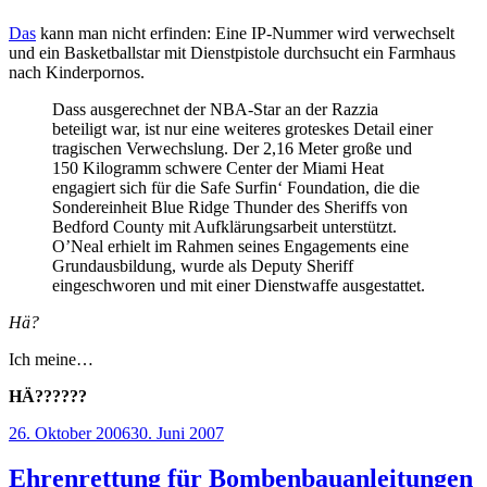
Das
kann man nicht erfinden: Eine IP-Nummer wird verwechselt
und ein Basketballstar mit Dienstpistole durchsucht ein Farmhaus
nach Kinderpornos.
Dass ausgerechnet der NBA-Star an der Razzia
beteiligt war, ist nur eine weiteres groteskes Detail einer
tragischen Verwechslung. Der 2,16 Meter große und
150 Kilogramm schwere Center der Miami Heat
engagiert sich für die Safe Surfin‘ Foundation, die die
Sondereinheit Blue Ridge Thunder des Sheriffs von
Bedford County mit Aufklärungsarbeit unterstützt.
O’Neal erhielt im Rahmen seines Engagements eine
Grundausbildung, wurde als Deputy Sheriff
eingeschworen und mit einer Dienstwaffe ausgestattet.
Hä?
Ich meine…
HÄ??????
Veröffentlicht
26. Oktober 2006
30. Juni 2007
am
Ehrenrettung für Bombenbauanleitungen