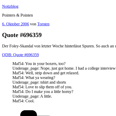
Zum
Notizblog
Inhalt
Pointers & Pointen
springen
Veröffentlicht
6. Oktober 2006
von
Torsten
am
Quote #696359
Der Foley-Skandal von letzter Woche hinterlässt Spuren. So auch an u
QDB: Quote #696359
Maf54: You in your boxers, too?
Underage_page: Nope, just got home. I had a college interview 
Maf54: Well, strip down and get relaxed.
Maf54: What ya wearing?
Underage_page: tshirt and shorts
Maf54: Love to slip them off of you.
Maf54: Do I make you a little horny?
Underage_page: A little.
Maf54: Cool.
Kategorien