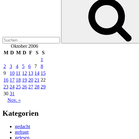
nach:
Oktober 2006
M
D
M
D
F
S
S
1
2
3
4
5
6
7
8
9
10
11
12
13
14
15
16
17
18
19
20
21
22
23
24
25
26
27
28
29
30
31
Nov. »
Kategorien
gedacht
gefragt
gelesen