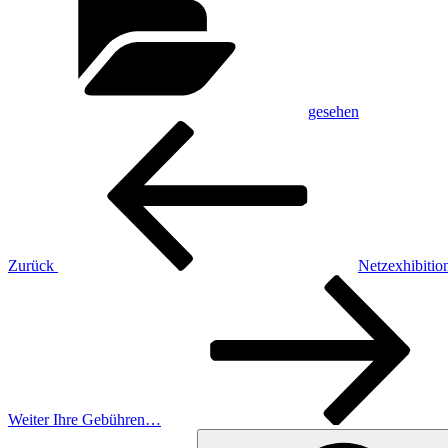
gesehen
Beitragsnavigation
Vorheriger
Beitrag
Zurück
Netzexhibition
Nächster
Beitrag
Weiter
Ihre Gebühren…
Suche