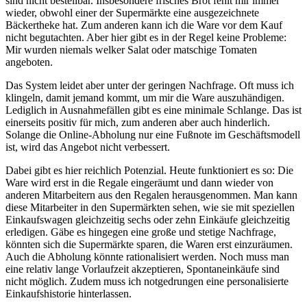
sind nicht bestellbar. Insbesondere frisches Brot fehlt mir immer
wieder, obwohl einer der Supermärkte eine ausgezeichnete
Bäckertheke hat. Zum anderen kann ich die Ware vor dem Kauf
nicht begutachten. Aber hier gibt es in der Regel keine Probleme:
Mir wurden niemals welker Salat oder matschige Tomaten
angeboten.
Das System leidet aber unter der geringen Nachfrage. Oft muss ich
klingeln, damit jemand kommt, um mir die Ware auszuhändigen.
Lediglich in Ausnahmefällen gibt es eine minimale Schlange. Das ist
einerseits positiv für mich, zum anderen aber auch hinderlich.
Solange die Online-Abholung nur eine Fußnote im Geschäftsmodell
ist, wird das Angebot nicht verbessert.
Dabei gibt es hier reichlich Potenzial. Heute funktioniert es so: Die
Ware wird erst in die Regale eingeräumt und dann wieder von
anderen Mitarbeitern aus den Regalen herausgenommen. Man kann
diese Mitarbeiter in den Supermärkten sehen, wie sie mit speziellen
Einkaufswagen gleichzeitig sechs oder zehn Einkäufe gleichzeitig
erledigen. Gäbe es hingegen eine große und stetige Nachfrage,
könnten sich die Supermärkte sparen, die Waren erst einzuräumen.
Auch die Abholung könnte rationalisiert werden. Noch muss man
eine relativ lange Vorlaufzeit akzeptieren, Spontaneinkäufe sind
nicht möglich. Zudem muss ich notgedrungen eine personalisierte
Einkaufshistorie hinterlassen.