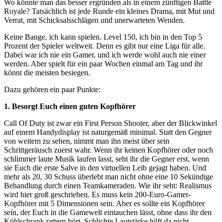
Wo könnte man das besser ergründen als in einem zünftigen Battle
Royale? Tatsächlich ist jede Runde ein kleines Drama, mit Mut und
Verrat, mit Schicksalsschlägen und unerwarteten Wenden.
Keine Bange, ich kann spielen. Level 150, ich bin in den Top 5
Prozent der Spieler weltweit. Denn es gibt nur eine Liga für alle.
Dabei war ich nie ein Gamer, und ich werde wohl auch nie einer
werden. Aber spielt für ein paar Wochen einmal am Tag und ihr
könnt die meisten besiegen.
Dazu gehören ein paar Punkte:
1. Besorgt Euch einen guten Kopfhörer
Call Of Duty ist zwar ein First Person Shooter, aber der Blickwinkel
auf einem Handydisplay ist naturgemäß minimal. Statt den Gegner
von weitem zu sehen, nimmt man ihn meist über sein
Schrittgeräusch zuerst wahr. Wenn ihr keinen Kopfhörer oder noch
schlimmer laute Musik laufen lasst, seht ihr die Gegner erst, wenn
sie Euch die erste Salve in den virtuellen Leib gejagt haben. Und
mehr als 20, 30 Schuss überlebt man nicht ohne eine 10 Sekündige
Behandlung durch einen Teamkameraden. Wie ihr seht: Realismus
wird hier groß geschrieben. Es muss kein 200-Euro-Gamer-
Kopfhörer mit 5 Dimensionen sein. Aber es sollte ein Kopfhörer
sein, der Euch in die Gamewelt eintauchen lässt, ohne dass ihr den
Kühlschrank rattern hört. Schlichte Lautstärke hilft da nicht.