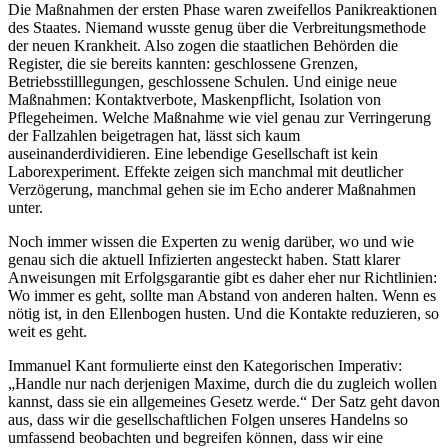
Die Maßnahmen der ersten Phase waren zweifellos Panikreaktionen
des Staates. Niemand wusste genug über die Verbreitungsmethode
der neuen Krankheit. Also zogen die staatlichen Behörden die
Register, die sie bereits kannten: geschlossene Grenzen,
Betriebsstilllegungen, geschlossene Schulen. Und einige neue
Maßnahmen: Kontaktverbote, Maskenpflicht, Isolation von
Pflegeheimen. Welche Maßnahme wie viel genau zur Verringerung
der Fallzahlen beigetragen hat, lässt sich kaum
auseinanderdividieren. Eine lebendige Gesellschaft ist kein
Laborexperiment. Effekte zeigen sich manchmal mit deutlicher
Verzögerung, manchmal gehen sie im Echo anderer Maßnahmen
unter.
Noch immer wissen die Experten zu wenig darüber, wo und wie
genau sich die aktuell Infizierten angesteckt haben. Statt klarer
Anweisungen mit Erfolgsgarantie gibt es daher eher nur Richtlinien:
Wo immer es geht, sollte man Abstand von anderen halten. Wenn es
nötig ist, in den Ellenbogen husten. Und die Kontakte reduzieren, so
weit es geht.
Immanuel Kant formulierte einst den Kategorischen Imperativ:
„Handle nur nach derjenigen Maxime, durch die du zugleich wollen
kannst, dass sie ein allgemeines Gesetz werde.“ Der Satz geht davon
aus, dass wir die gesellschaftlichen Folgen unseres Handelns so
umfassend beobachten und begreifen können, dass wir eine