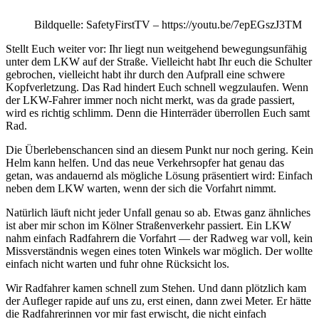
Bildquelle: SafetyFirstTV – https://youtu.be/7epEGszJ3TM
Stellt Euch weiter vor: Ihr liegt nun weitgehend bewegungsunfähig
unter dem LKW auf der Straße. Vielleicht habt Ihr euch die Schulter
gebrochen, vielleicht habt ihr durch den Aufprall eine schwere
Kopfverletzung. Das Rad hindert Euch schnell wegzulaufen. Wenn
der LKW-Fahrer immer noch nicht merkt, was da grade passiert,
wird es richtig schlimm. Denn die Hinterräder überrollen Euch samt
Rad.
Die Überlebenschancen sind an diesem Punkt nur noch gering. Kein
Helm kann helfen. Und das neue Verkehrsopfer hat genau das
getan, was andauernd als mögliche Lösung präsentiert wird: Einfach
neben dem LKW warten, wenn der sich die Vorfahrt nimmt.
Natürlich läuft nicht jeder Unfall genau so ab. Etwas ganz ähnliches
ist aber mir schon im Kölner Straßenverkehr passiert. Ein LKW
nahm einfach Radfahrern die Vorfahrt — der Radweg war voll, kein
Missverständnis wegen eines toten Winkels war möglich. Der wollte
einfach nicht warten und fuhr ohne Rücksicht los.
Wir Radfahrer kamen schnell zum Stehen. Und dann plötzlich kam
der Aufleger rapide auf uns zu, erst einen, dann zwei Meter. Er hätte
die Radfahrerinnen vor mir fast erwischt, die nicht einfach