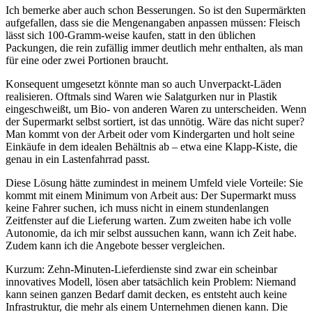
Ich bemerke aber auch schon Besserungen. So ist den Supermärkten
aufgefallen, dass sie die Mengenangaben anpassen müssen: Fleisch
lässt sich 100-Gramm-weise kaufen, statt in den üblichen
Packungen, die rein zufällig immer deutlich mehr enthalten, als man
für eine oder zwei Portionen braucht.
Konsequent umgesetzt könnte man so auch Unverpackt-Läden
realisieren. Oftmals sind Waren wie Salatgurken nur in Plastik
eingeschweißt, um Bio- von anderen Waren zu unterscheiden. Wenn
der Supermarkt selbst sortiert, ist das unnötig. Wäre das nicht super?
Man kommt von der Arbeit oder vom Kindergarten und holt seine
Einkäufe in dem idealen Behältnis ab – etwa eine Klapp-Kiste, die
genau in ein Lastenfahrrad passt.
Diese Lösung hätte zumindest in meinem Umfeld viele Vorteile: Sie
kommt mit einem Minimum von Arbeit aus: Der Supermarkt muss
keine Fahrer suchen, ich muss nicht in einem stundenlangen
Zeitfenster auf die Lieferung warten. Zum zweiten habe ich volle
Autonomie, da ich mir selbst aussuchen kann, wann ich Zeit habe.
Zudem kann ich die Angebote besser vergleichen.
Kurzum: Zehn-Minuten-Lieferdienste sind zwar ein scheinbar
innovatives Modell, lösen aber tatsächlich kein Problem: Niemand
kann seinen ganzen Bedarf damit decken, es entsteht auch keine
Infrastruktur, die mehr als einem Unternehmen dienen kann. Die