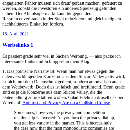
engagierten Fahrer müssen sich drauf gefasst machen, gefeuert zu
werden, sobald die Investoren ein anderes Spielzeug gefunden
haben. Der Abholsupermarkt kann hingegen den
Ressourcenverbrauch in der Stadt reduzieren und gleichzeitig ein
nachhaltigeres Einkaufen fördern.
Veröffentlicht
15. April 2021
am
Werbelinks 1
Es passiert grade sehr viel in Sachen Werbung. — also packe ich
interessante Links und Schnippsel in mein Blog.
1. Das politische Narrativ ist: Wenn man nur etwas gegen die
datenverschlingenden Konzerne aus dem Silicon Valley aktiv wird,
ist nicht nur dem Datenschutz gedient, sondern automatisch auch
dem Wettbewerb. Doch dies ist falsch und irreführend. Denn grade
sind es ja die Konzerne aus dem Silicon Valley, die die
Datenhaltung zurückfahren wollen. Gilad Edelman dröselt das bei
Wired auf:
Antitrust and Privacy Are on a Collision Course
Sometimes, however, the privacy and competition
relationship is inverted: As you turn the privacy dial up,
you get less variety in the market. This is increasingly
the case now that the most monopolistic companies are