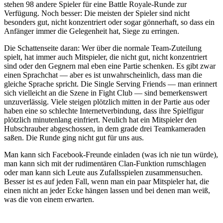
stehen 98 andere Spieler für eine Battle Royale-Runde zur
Verfügung. Noch besser: Die meisten der Spieler sind nicht
besonders gut, nicht konzentriert oder sogar gönnerhaft, so dass ein
Anfänger immer die Gelegenheit hat, Siege zu erringen.
Die Schattenseite daran: Wer über die normale Team-Zuteilung
spielt, hat immer auch Mitspieler, die nicht gut, nicht konzentriert
sind oder den Gegnern mal eben eine Partie schenken. Es gibt zwar
einen Sprachchat — aber es ist unwahrscheinlich, dass man die
gleiche Sprache spricht. Die Single Serving Friends — man erinnert
sich vielleicht an die Szene in Fight Club — sind bemerkenswert
unzuverlässig. Viele steigen plötzlich mitten in der Partie aus oder
haben eine so schlechte Internetverbindung, dass ihre Spielfigur
plötzlich minutenlang einfriert. Neulich hat ein Mitspieler den
Hubschrauber abgeschossen, in dem grade drei Teamkameraden
saßen. Die Runde ging nicht gut für uns aus.
Man kann sich Facebook-Freunde einladen (was ich nie tun würde),
man kann sich mit der rudimentären Clan-Funktion rumschlagen
oder man kann sich Leute aus Zufallsspielen zusammensuchen.
Besser ist es auf jeden Fall, wenn man ein paar Mitspieler hat, die
einen nicht an jeder Ecke hängen lassen und bei denen man weiß,
was die von einem erwarten.