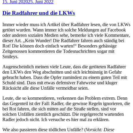
Veröffentlicht
15. Juni 2020
25. Juni 2022
am
Die Radfahrer und die LKWs
Immer wieder muss ich Artikel über Radfahrer lesen, die von LKWs
getötet wurden. Wann immer ich solche Meldungen auf Facebook
oder anderen sozialen Medien sehe, bemerke ich viele Kommentare,
dieser Art. „Kein Wunder! Die Radfahrer fahren auch ständig bei
Rot! Die können doch einfach warten!“ Besonders gehässige
Zeitgenossen kommentieren die Todesnachrichten sogar mit
Smileys.
Augenscheinlich meinen viele Leute, dass die getöteten Radfahrer
den LKWs den Weg abschnitten und sich leichtsinnig in Gefahr
gebracht haben. Dass die Opfer zumindest zu einem guten Teil mit
Schuld sind. Dass mit etwas defensiver Fahrweise und kluger
Rücksicht alle diese Unfälle vermeidbar seien.
Leute, die so kommentieren, verkennen das Problem extrem. Denn
das Gegenteil ist der Fall: Radler, die gewisse Regeln ignorieren, die
bei Rot fahren, die sich mitten auf die Straße stellen, sind vor
solchen Unfällen ziemlich geschützt. Die regelgerecht wartenden
Radler jedoch nicht. Ich versuche es hier mal zu erklären.
Wie also passieren diese tödlichen Unfälle? (
Vorsicht: Diese