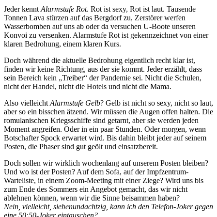
Jeder kennt
Alarmstufe Rot
. Rot ist sexy, Rot ist laut. Tausende
Tonnen Lava stürzen auf das Bergdorf zu, Zerstörer werfen
Wasserbomben auf uns ab oder da versuchen U-Boote unseren
Konvoi zu versenken. Alarmstufe Rot ist gekennzeichnet von einer
klaren Bedrohung, einem klaren Kurs.
Doch während die aktuelle Bedrohung eigentlich recht klar ist,
finden wir keine Richtung, aus der sie kommt. Jeder erzählt, dass
sein Bereich kein „Treiber“ der Pandemie sei. Nicht die Schulen,
nicht der Handel, nicht die Hotels und nicht die Mama.
Also vielleicht
Alarmstufe Gelb
? Gelb ist nicht so sexy, nicht so laut,
aber so ein bisschen ätzend. Wir müssen die Augen offen halten. Die
romulanischen Kriegsschiffe sind getarnt, aber sie werden jeden
Moment angreifen. Oder in ein paar Stunden. Oder morgen, wenn
Botschafter Spock erwartet wird. Bis dahin bleibt jeder auf seinem
Posten, die Phaser sind gut geölt und einsatzbereit.
Doch sollen wir wirklich wochenlang auf unserem Posten bleiben?
Und wo ist der Posten? Auf dem Sofa, auf der Impfzentrum-
Warteliste, in einem Zoom-Meeting mit einer Ziege? Wird uns bis
zum Ende des Sommers ein Angebot gemacht, das wir nicht
ablehnen können, wenn wir die Sinne beisammen haben?
Nein, vielleicht, siebenundachtzig, kann ich den Telefon-Joker gegen
eine 50:50-Joker eintauschen?