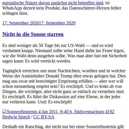
europäische Nutzer davon zunächst nicht betroffen sind
, ist
WhatsApp derzeit kein Produkt, das Datenschützer-Herzen höher
schlagen lässt.
Veröffentlicht
17. September 2020
17. September 2020
am
Nicht in die Sonne starren
Es sind weniger als 50 Tage bis zur US-Wahl — und es wird
verdammt knapp. Niemand sollte seine Hand dafür ins Feuer legen,
wie die Wahl denn ausgehen sollte. Was man aber fast mit Sicherheit
sagen kann: Es wird verrückt werden.
Tagtäglich erreichen uns neue Nachrichten, worüber und in welcher
Weise der Amtsinhaber Donald Trump über etwas gelogen hat. Dies
mag uns zwar mit berechtigter Empörung erfüllen — aber wer will
schon monatelang empört sein? Es erschöpft. Und es lenkt ab von
Dingen, die wichtiger, aber nicht ganz so einfach zu verstehen sind.
Es erschöpft. Es führt die Diskussion auf eine Ebene, in der jeder
nur verlieren kann. Und: Es erschöpft!
Hedwig Storch
/
CC BY-SA
Deshalb ein Ratschlag, der nicht nur bei einer Sonnenfinsternis gilt: