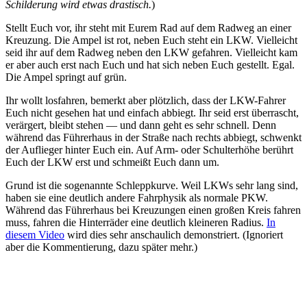
Schilderung wird etwas drastisch.
)
Stellt Euch vor, ihr steht mit Eurem Rad auf dem Radweg an einer
Kreuzung. Die Ampel ist rot, neben Euch steht ein LKW. Vielleicht
seid ihr auf dem Radweg neben den LKW gefahren. Vielleicht kam
er aber auch erst nach Euch und hat sich neben Euch gestellt. Egal.
Die Ampel springt auf grün.
Ihr wollt losfahren, bemerkt aber plötzlich, dass der LKW-Fahrer
Euch nicht gesehen hat und einfach abbiegt. Ihr seid erst überrascht,
verärgert, bleibt stehen — und dann geht es sehr schnell. Denn
während das Führerhaus in der Straße nach rechts abbiegt, schwenkt
der Auflieger hinter Euch ein. Auf Arm- oder Schulterhöhe berührt
Euch der LKW erst und schmeißt Euch dann um.
Grund ist die sogenannte Schleppkurve. Weil LKWs sehr lang sind,
haben sie eine deutlich andere Fahrphysik als normale PKW.
Während das Führerhaus bei Kreuzungen einen großen Kreis fahren
muss, fahren die Hinterräder eine deutlich kleineren Radius.
In
diesem Video
wird dies sehr anschaulich demonstriert. (Ignoriert
aber die Kommentierung, dazu später mehr.)