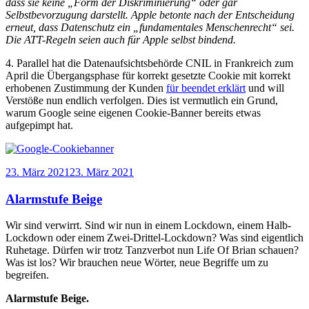
dass sie keine „Form der Diskriminierung“ oder gar
Selbstbevorzugung darstellt. Apple betonte nach der Entscheidung
erneut, dass Datenschutz ein „fundamentales Menschenrecht“ sei.
Die ATT-Regeln seien auch für Apple selbst bindend.
4. Parallel hat die Datenaufsichtsbehörde CNIL in Frankreich zum
April die Übergangsphase für korrekt gesetzte Cookie mit korrekt
erhobenen Zustimmung der Kunden
für beendet erklärt
und will
Verstöße nun endlich verfolgen. Dies ist vermutlich ein Grund,
warum Google seine eigenen Cookie-Banner bereits etwas
aufgepimpt hat.
Veröffentlicht
23. März 2021
23. März 2021
am
Alarmstufe Beige
Wir sind verwirrt. Sind wir nun in einem Lockdown, einem Halb-
Lockdown oder einem Zwei-Drittel-Lockdown? Was sind eigentlich
Ruhetage. Dürfen wir trotz Tanzverbot nun Life Of Brian schauen?
Was ist los? Wir brauchen neue Wörter, neue Begriffe um zu
begreifen.
Alarmstufe Beige.