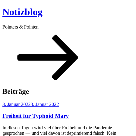
Zum
Notizblog
Inhalt
springen
Pointers & Pointen
Zum
Inhalt
nach
unten
scrollen
Beiträge
Veröffentlicht
3. Januar 2022
3. Januar 2022
am
Freiheit für Typhoid Mary
In diesen Tagen wird viel über Freiheit und die Pandemie
gesprochen — und viel davon ist deprimierend falsch. Kein