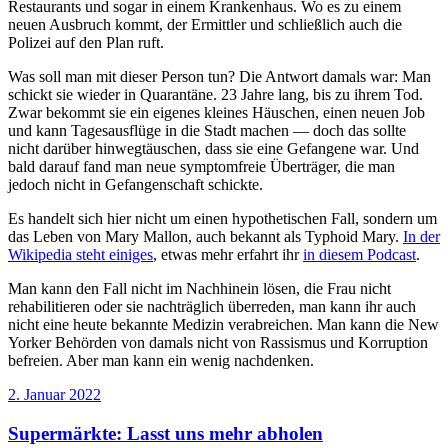
Restaurants und sogar in einem Krankenhaus. Wo es zu einem
neuen Ausbruch kommt, der Ermittler und schließlich auch die
Polizei auf den Plan ruft.
Was soll man mit dieser Person tun? Die Antwort damals war: Man
schickt sie wieder in Quarantäne. 23 Jahre lang, bis zu ihrem Tod.
Zwar bekommt sie ein eigenes kleines Häuschen, einen neuen Job
und kann Tagesausflüge in die Stadt machen — doch das sollte
nicht darüber hinwegtäuschen, dass sie eine Gefangene war. Und
bald darauf fand man neue symptomfreie Überträger, die man
jedoch nicht in Gefangenschaft schickte.
Es handelt sich hier nicht um einen hypothetischen Fall, sondern um
das Leben von Mary Mallon, auch bekannt als Typhoid Mary.
In der
Wikipedia steht einiges
, etwas mehr erfahrt ihr
in diesem Podcast
.
Man kann den Fall nicht im Nachhinein lösen, die Frau nicht
rehabilitieren oder sie nachträglich überreden, man kann ihr auch
nicht eine heute bekannte Medizin verabreichen. Man kann die New
Yorker Behörden von damals nicht von Rassismus und Korruption
befreien. Aber man kann ein wenig nachdenken.
Veröffentlicht
2. Januar 2022
am
Supermärkte: Lasst uns mehr abholen