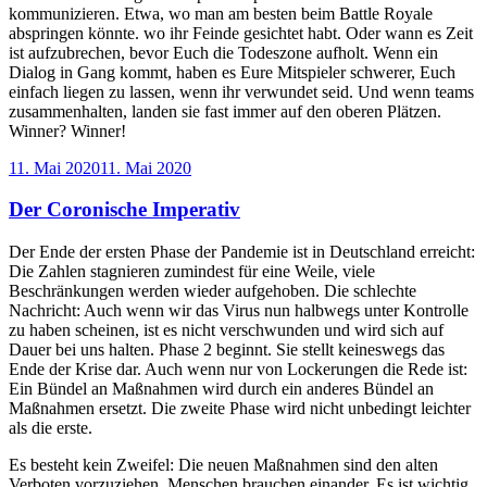
kommunizieren. Etwa, wo man am besten beim Battle Royale
abspringen könnte. wo ihr Feinde gesichtet habt. Oder wann es Zeit
ist aufzubrechen, bevor Euch die Todeszone aufholt. Wenn ein
Dialog in Gang kommt, haben es Eure Mitspieler schwerer, Euch
einfach liegen zu lassen, wenn ihr verwundet seid. Und wenn teams
zusammenhalten, landen sie fast immer auf den oberen Plätzen.
Winner? Winner!
Veröffentlicht
11. Mai 2020
11. Mai 2020
am
Der Coronische Imperativ
Der Ende der ersten Phase der Pandemie ist in Deutschland erreicht:
Die Zahlen stagnieren zumindest für eine Weile, viele
Beschränkungen werden wieder aufgehoben. Die schlechte
Nachricht: Auch wenn wir das Virus nun halbwegs unter Kontrolle
zu haben scheinen, ist es nicht verschwunden und wird sich auf
Dauer bei uns halten. Phase 2 beginnt. Sie stellt keineswegs das
Ende der Krise dar. Auch wenn nur von Lockerungen die Rede ist:
Ein Bündel an Maßnahmen wird durch ein anderes Bündel an
Maßnahmen ersetzt. Die zweite Phase wird nicht unbedingt leichter
als die erste.
Es besteht kein Zweifel: Die neuen Maßnahmen sind den alten
Verboten vorzuziehen. Menschen brauchen einander. Es ist wichtig