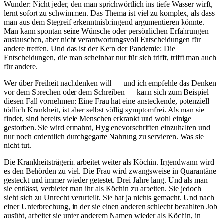
Wunder: Nicht jeder, den man sprichwörtlich ins tiefe Wasser wirft,
lernt sofort zu schwimmen. Das Thema ist viel zu komplex, als dass
man aus dem Stegreif erkenntnisbringend argumentieren könnte.
Man kann spontan seine Wünsche oder persönlichen Erfahrungen
austauschen, aber nicht verantwortungsvoll Entscheidungen für
andere treffen. Und das ist der Kern der Pandemie: Die
Entscheidungen, die man scheinbar nur für sich trifft, trifft man auch
für andere.
Wer über Freiheit nachdenken will — und ich empfehle das Denken
vor dem Sprechen oder dem Schreiben — kann sich zum Beispiel
diesen Fall vornehmen: Eine Frau hat eine ansteckende, potenziell
tödlich Krankheit, ist aber selbst völlig symptomfrei. Als man sie
findet, sind bereits viele Menschen erkrankt und wohl einige
gestorben. Sie wird ermahnt, Hygienevorschriften einzuhalten und
nur noch ordentlich durchgegarte Nahrung zu servieren. Was sie
nicht tut.
Die Krankheitsträgerin arbeitet weiter als Köchin. Irgendwann wird
es den Behörden zu viel. Die Frau wird zwangsweise in Quarantäne
gesteckt und immer wieder getestet. Drei Jahre lang. Und als man
sie entlässt, verbietet man ihr als Köchin zu arbeiten. Sie jedoch
sieht sich zu Unrecht verurteilt. Sie hat ja nichts gemacht. Und nach
einer Unterbrechung, in der sie einen anderen schlecht bezahlten Job
ausübt, arbeitet sie unter anderem Namen wieder als Köchin, in