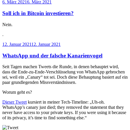
Veröffentlicht
6. März 2021
6. März 2021
am
Soll ich in Bitcoin investieren?
Nein.
.
Veröffentlicht
12. Januar 2021
12. Januar 2021
am
WhatsApp und der falsche Kanarienvogel
Seit Tagen machen Tweets die Runde, in denen behauptet wird,
dass die Ende-zu-Ende-Verschlüsselung von WhatsApp gebrochen
sei, weil ein „Canary“ tot sei. Doch diese Behauptung basiert auf ein
paar grundlegenden Missverständnissen.
Worum geht es?
Dieser Tweet
kursiert in meiner Tech-Timeline: „Uh-oh.
WhatsApp’s canary just died; they removed the statement that they
never have access to your private keys. If you were using it because
of its privacy, it’s time to find something else.“