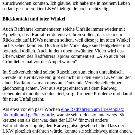
zurückweichen konnten. Ich glaube, ich habe nie in meinem Leben
so laut geschrien. Der LKW hielt grade noch rechtzeitig.
Blickkontakt und toter Winkel
Auch Radfahrer kommentieren solche Unfälle immer wieder mit
Appellen, dass Radfahrer defensiv fahren sollten, dass sie mehr
Rücksicht auf LKWs nehmen sollten, weil diese ja im toten Winkel
nichts sehen könnten. Doch solche Vorschläge sind fehlgeleitet und
potenziell tödlich. Auch in dem oben erwähnten Video wird das
Überwalzen des Radfahrers lapidar kommentiert: „Also auch bei
Grün lieber mal vor der Ampel warten“.
Im Stadtverkehr sind solche Ratschläge zum einen unrealistisch.
Gerade im Berufsverkehr, gibt es nicht nur den einen LKW und den
einen Radfahrer – man muss auf Dutzende Verkehrsteilnehmer
gleichzeitig achten. Wer aus Angst einfach auf dem Radweg
stehenbleibt und ihn so blockiert, sorgt für neue Probleme und damit
für neue Unfallgefahr.
Als etwa vor ein paar Wochen
eine Radfahrerin am Friesenplatz
überrollt und getötet wurde
, war sie sehr defensiv unterwegs. Sie
kreuzte erst als klar war, dass der LKW für zwei andere
Fahrradfahrer stoppte, den Radweg also gesehen hatte. Dass der
LKW plötzlich anfahren würde, konnte sie schlichtweg nicht ahnen.