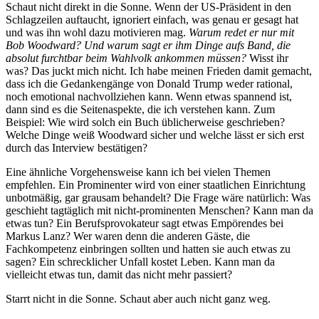
Schaut nicht direkt in die Sonne. Wenn der US-Präsident in den
Schlagzeilen auftaucht, ignoriert einfach, was genau er gesagt hat
und was ihn wohl dazu motivieren mag.
Warum redet er nur mit
Bob Woodward? Und warum sagt er ihm Dinge aufs Band, die
absolut furchtbar beim Wahlvolk ankommen müssen?
Wisst ihr
was? Das juckt mich nicht. Ich habe meinen Frieden damit gemacht,
dass ich die Gedankengänge von Donald Trump weder rational,
noch emotional nachvollziehen kann. Wenn etwas spannend ist,
dann sind es die Seitenaspekte, die ich verstehen kann. Zum
Beispiel: Wie wird solch ein Buch üblicherweise geschrieben?
Welche Dinge weiß Woodward sicher und welche lässt er sich erst
durch das Interview bestätigen?
Eine ähnliche Vorgehensweise kann ich bei vielen Themen
empfehlen. Ein Prominenter wird von einer staatlichen Einrichtung
unbotmäßig, gar grausam behandelt? Die Frage wäre natürlich: Was
geschieht tagtäglich mit nicht-prominenten Menschen? Kann man da
etwas tun? Ein Berufsprovokateur sagt etwas Empörendes bei
Markus Lanz? Wer waren denn die anderen Gäste, die
Fachkompetenz einbringen sollten und hatten sie auch etwas zu
sagen? Ein schrecklicher Unfall kostet Leben. Kann man da
vielleicht etwas tun, damit das nicht mehr passiert?
Starrt nicht in die Sonne. Schaut aber auch nicht ganz weg.