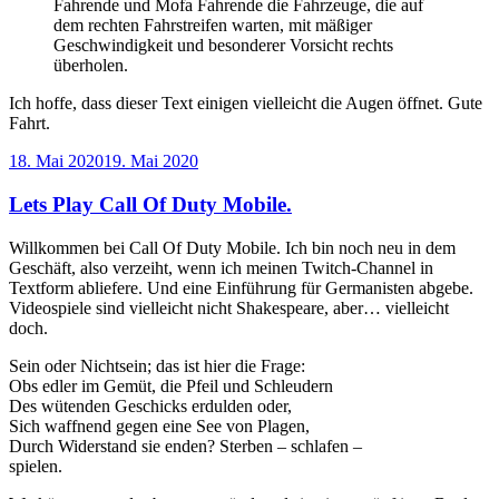
Fahrende und Mofa Fahrende die Fahrzeuge, die auf
dem rechten Fahrstreifen warten, mit mäßiger
Geschwindigkeit und besonderer Vorsicht rechts
überholen.
Ich hoffe, dass dieser Text einigen vielleicht die Augen öffnet. Gute
Fahrt.
Veröffentlicht
18. Mai 2020
19. Mai 2020
am
Lets Play Call Of Duty Mobile.
Willkommen bei Call Of Duty Mobile. Ich bin noch neu in dem
Geschäft, also verzeiht, wenn ich meinen Twitch-Channel in
Textform abliefere. Und eine Einführung für Germanisten abgebe.
Videospiele sind vielleicht nicht Shakespeare, aber… vielleicht
doch.
Sein oder Nichtsein; das ist hier die Frage:
Obs edler im Gemüt, die Pfeil und Schleudern
Des wütenden Geschicks erdulden oder,
Sich waffnend gegen eine See von Plagen,
Durch Widerstand sie enden? Sterben – schlafen –
spielen.