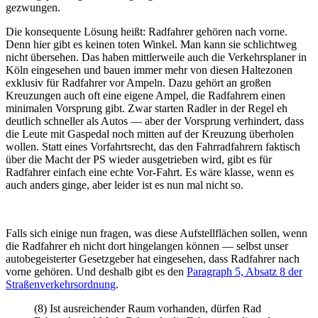
gezwungen.
Die konsequente Lösung heißt: Radfahrer gehören nach vorne.
Denn hier gibt es keinen toten Winkel. Man kann sie schlichtweg
nicht übersehen. Das haben mittlerweile auch die Verkehrsplaner in
Köln eingesehen und bauen immer mehr von diesen Haltezonen
exklusiv für Radfahrer vor Ampeln. Dazu gehört an großen
Kreuzungen auch oft eine eigene Ampel, die Radfahrern einen
minimalen Vorsprung gibt. Zwar starten Radler in der Regel eh
deutlich schneller als Autos — aber der Vorsprung verhindert, dass
die Leute mit Gaspedal noch mitten auf der Kreuzung überholen
wollen. Statt eines Vorfahrtsrecht, das den Fahrradfahrern faktisch
über die Macht der PS wieder ausgetrieben wird, gibt es für
Radfahrer einfach eine echte Vor-Fahrt. Es wäre klasse, wenn es
auch anders ginge, aber leider ist es nun mal nicht so.
Falls sich einige nun fragen, was diese Aufstellflächen sollen, wenn
die Radfahrer eh nicht dort hingelangen können — selbst unser
autobegeisterter Gesetzgeber hat eingesehen, dass Radfahrer nach
vorne gehören. Und deshalb gibt es den
Paragraph 5, Absatz 8 der
Straßenverkehrsordnung
.
(8) Ist ausreichender Raum vorhanden, dürfen Rad