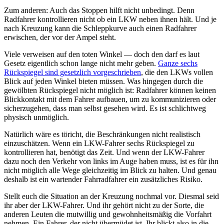
Zum anderen: Auch das Stoppen hilft nicht unbedingt. Denn
Radfahrer kontrollieren nicht ob ein LKW neben ihnen hält. Und je
nach Kreuzung kann die Schleppkurve auch einen Radfahrer
erwischen, der vor der Ampel steht.
Viele verweisen auf den toten Winkel — doch den darf es laut
Gesetz eigentlich schon lange nicht mehr geben.
Ganze sechs
Rückspiegel sind gesetzlich vorgeschrieben
, die den LKWs vollen
Blick auf jeden Winkel bieten müssen. Was hingegen durch die
gewölbten Rückspiegel nicht möglich ist: Radfahrer können keinen
Blickkontakt mit dem Fahrer aufbauen, um zu kommunizieren oder
sicherzugehen, dass man selbst gesehen wird. Es ist schlichtweg
physisch unmöglich.
Natürlich wäre es töricht, die Beschränkungen nicht realistisch
einzuschätzen. Wenn ein LKW-Fahrer sechs Rückspiegel zu
kontrollieren hat, benötigt das Zeit. Und wenn der LKW-Fahrer
dazu noch den Verkehr von links im Auge haben muss, ist es für ihn
nicht möglich alle Wege gleichzeitig im Blick zu halten. Und genau
deshalb ist ein wartender Fahrradfahrer ein zusätzliches Risiko.
Stellt euch die Situation an der Kreuzung nochmal vor. Diesmal seid
ihr aber der LKW-Fahrer. Und ihr gehört nicht zu der Sorte, die
anderen Leuten die mutwillig und gewohnheitsmäßig die Vorfahrt
nehmen. Ein Fahrer, der nicht übermüdet ist. Ihr blickt also in die