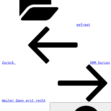
gefragt
Beitragsnavigation
Vorheriger
Beitrag
Zurück
DRM kurios
Nächster
Beitrag
Weiter
Dann erst recht
Suchen
nach: