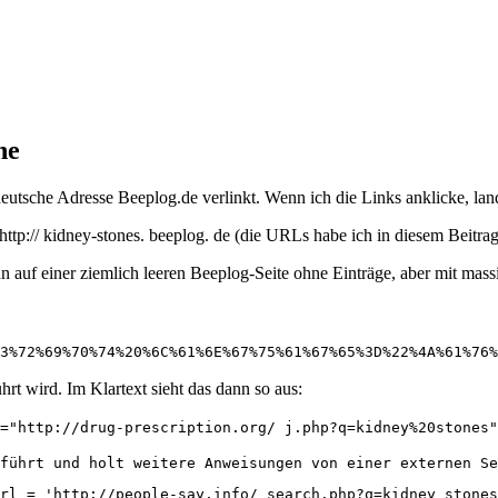
he
 deutsche Adresse Beeplog.de verlinkt. Wenn ich die Links anklicke, la
tp:// kidney-stones. beeplog. de (die URLs habe ich in diesem Beitrag 
n auf einer ziemlich leeren Beeplog-Seite ohne Einträge, aber mit mass
3%72%69%70%74%20%6C%61%6E%67%75%61%67%65%3D%22%4A%61%76
hrt wird. Im Klartext sieht das dann so aus:
="http://drug-prescription.org/ j.php?q=kidney%20stones"
führt und holt weitere Anweisungen von einer externen Se
rl = 'http://people-say.info/ search.php?q=kidney stones