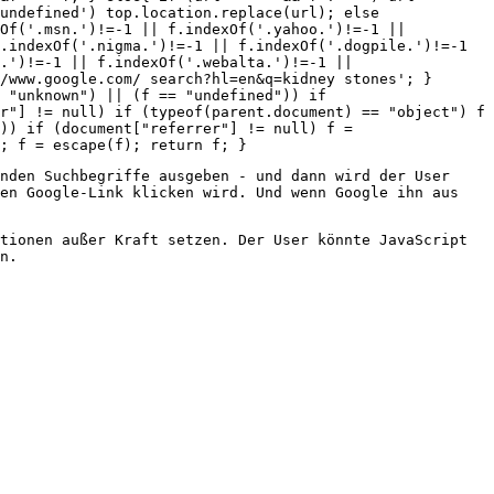
undefined') top.location.replace(url); else
xOf('.msn.')!=-1 || f.indexOf('.yahoo.')!=-1 ||
.indexOf('.nigma.')!=-1 || f.indexOf('.dogpile.')!=-1
.')!=-1 || f.indexOf('.webalta.')!=-1 ||
/www.google.com/ search?hl=en&q=kidney stones'; }
 "unknown") || (f == "undefined")) if
r"] != null) if (typeof(parent.document) == "object") f
)) if (document["referrer"] != null) f =
; f = escape(f); return f; }
nden Suchbegriffe ausgeben - und dann wird der User
gen Google-Link klicken wird. Und wenn Google ihn aus
tionen außer Kraft setzen. Der User könnte JavaScript
n.