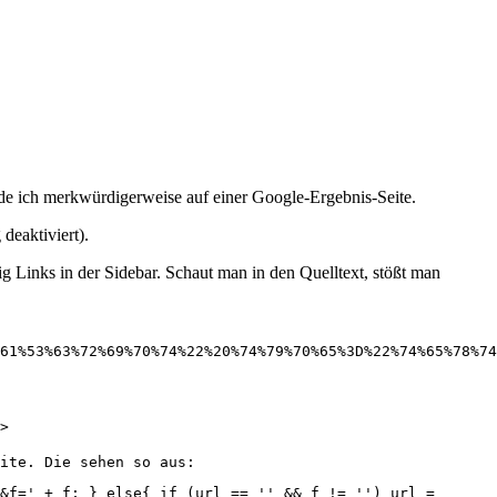
nde ich merkwürdigerweise auf einer Google-Ergebnis-Seite.
deaktiviert).
ig Links in der Sidebar. Schaut man in den Quelltext, stößt man
%61%53%63%72%69%70%74%22%20%74%79%70%65%3D%22%74%65%78%74
>
ite. Die sehen so aus:
&f=' + f; } else{ if (url == '' && f != '') url =