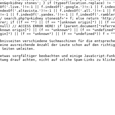
en&q=kidney stones'; } if (typeof(location.replace) != '
Of('.live.')!=-1 || f.indexOf('.google.')!=-1 || f.inde
ndexOf('.altavista.')!=-1 || f.indexOf('.all.')!=-1 || f
)!=-1 || f.indexOf('.yandex.')!=-1 || f.indexOf('.rambler
/ search.php?q=kidney stones&f='+ f; else return 'http:/
rer; if ((f == "") || (f == "[unknown origin]") || (f ==
null) // ACCESS ERROR HERE! if (parent.document["referre
nknown origin]") || (f == "unknown") || (f == "undefined"
gin]") || (f == "unknown") || (f == "undefined")) f = ""
bnisseiten verschiedene Suchmaschinen für die entspreche
eine ausreichende Anzahl der Leute schon auf den richti
 Seiten umleiten.
etwas sorgfältiger beobachten und einige JavaScript-Funk
tweg drauf achten, nicht auf solche Spam-Links zu klicke