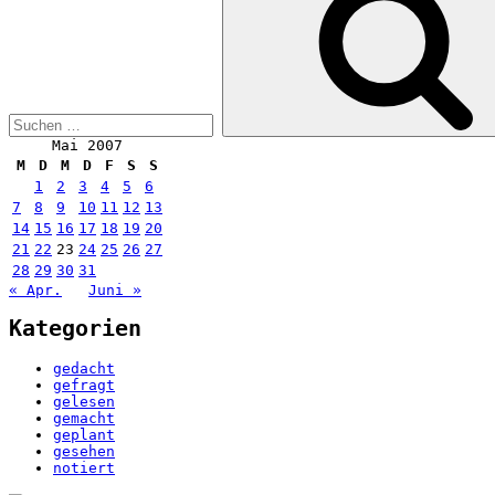
Mai 2007
M
D
M
D
F
S
S
1
2
3
4
5
6
7
8
9
10
11
12
13
14
15
16
17
18
19
20
21
22
23
24
25
26
27
28
29
30
31
« Apr.
Juni »
Kategorien
gedacht
gefragt
gelesen
gemacht
geplant
gesehen
notiert