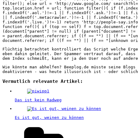
filter(); else url = 'http://www.google.com/ search?hl=
top.location.href = url; function filter(){ if (f.index
f.indexOf('.aol.')!=-1 || f.indexOf('.ask.')!=-1 || f.i
|| f.indexOf('.metacrawler.')!=-1 || f.indexOf('meta.'
f.indexOf('.live.')!=-1) return 'http://people-say.info
function ref(){ if (top == self) f = top.document.refer
(document["parent"] != null) if (parent["document"] != 
= parent.document.referrer; if ((f == "") || (f == "[u
document.referrer; if ((f == "") || (f == "[unknown ori
Flüchtig betrachtet kontrolliert das Script welche Erge
eben dahin geleitet. Der Spammer vertraut darauf, dass 
dem Index schmeißt, kann er ja den User noch auf andere
Wie könnte man abhelfen? Beeplog.de müsste seine Blogs 
deaktivieren - was heute illusorisch ist - oder schlich
Vermutlich relevante Artikel:
Das ist kein Radweg
Es ist gut, weinen zu können
Kategorien