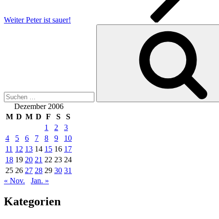
Weiter
Peter ist sauer!
Suchen
nach:
Dezember 2006
M
D
M
D
F
S
S
1
2
3
4
5
6
7
8
9
10
11
12
13
14
15
16
17
18
19
20
21
22
23
24
25
26
27
28
29
30
31
« Nov.
Jan. »
Kategorien