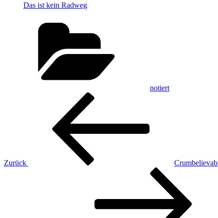
Das ist kein Radweg
Kategorien
notiert
Beitragsnavigation
Vorheriger
Beitrag
Zurück
Crumbelievab
Nächster
Beitrag