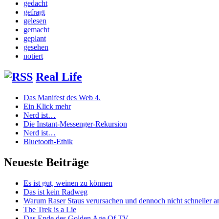
gedacht
gefragt
gelesen
gemacht
geplant
gesehen
notiert
Real Life
Das Manifest des Web 4.
Ein Klick mehr
Nerd ist…
Die Instant-Messenger-Rekursion
Nerd ist…
Bluetooth-Ethik
Neueste Beiträge
Es ist gut, weinen zu können
Das ist kein Radweg
Warum Raser Staus verursachen und dennoch nicht schneller
The Trek is a Lie
Das Ende des Golden Age Of TV