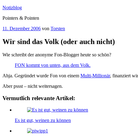
Zum
Notizblog
Inhalt
Pointers & Pointen
springen
Veröffentlicht
11. Dezember 2006
von
Torsten
am
Wir sind das Volk (oder auch nicht)
Wie schreibt der anonyme Fon-Blogger heute so schön?
FON kommt von unten, aus dem Volk.
Ahja. Gegründet wurde Fon von einem
Multi-Millionär
, finanziert w
Aber pssst – nicht weitersagen.
Vermutlich relevante Artikel:
Es ist gut, weinen zu können