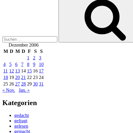
nach:
Dezember 2006
M
D
M
D
F
S
S
1
2
3
4
5
6
7
8
9
10
11
12
13
14
15
16
17
18
19
20
21
22
23
24
25
26
27
28
29
30
31
« Nov.
Jan. »
Kategorien
gedacht
gefragt
gelesen
gemacht