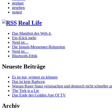
geplant
gesehen
notiert
Real Life
Das Manifest des Web 4.
Ein Klick mehr
Nerd ist…
Die Instant-Messenger-Rekursion
Nerd ist…
Bluetooth-Ethik
Neueste Beiträge
Es ist gut, weinen zu können
Das ist kein Radweg
Warum Raser Staus verursachen und dennoch nicht schneller
The Trek is a Lie
Das Ende des Golden Age Of TV
Archiv