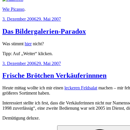
Wie Picasso
.
Veröffentlicht
3. Dezember 2006
29. Mai 2007
am
Das Bildergalerien-Paradox
Was stimmt
hier
nicht?
Tipp: Auf „Weiter“ klicken.
Veröffentlicht
3. Dezember 2006
29. Mai 2007
am
Frische Brötchen Verkäuferinnnen
Heute mittag wollte ich mir einen
leckeren Feldsalat
machen – mir fehl
größeres Sortiment haben.
Interessiert stellte ich fest, dass die Verkäuferinnen nicht nur Namen
1998 zuverlässig“, eine zweite Bedienung war seit 2005 im Dienst, die d
Demütigung deluxe.
Suchen