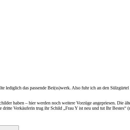
te lediglich das passende Bei(ss)werk. Also fuhr ich an den Sülzgürtel 
sschilder haben – hier werden noch weitere Vorzüge angepriesen. Die ält
ritte Verkäuferin trug ihr Schild „Frau Y ist neu und tut Ihr Bestes“ (ni
Suchen