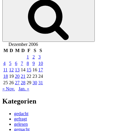
Dezember 2006
M
D
M
D
F
S
S
1
2
3
4
5
6
7
8
9
10
11
12
13
14
15
16
17
18
19
20
21
22
23
24
25
26
27
28
29
30
31
« Nov.
Jan. »
Kategorien
gedacht
gefragt
gelesen
gemacht