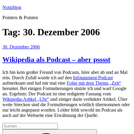
Zum
Notizblog
Inhalt
Pointers & Pointen
springen
Tag:
30. Dezember 2006
Veröffentlicht
30. Dezember 2006
am
Wikipedia als Podcast – aber psssst
Ich bin kein großer Freund von Podcasts, höre aber ab und an Mal
rein. Durch Zufall wurde ich auf den
Infotainment Podcast
aufmerksam und lud mir mal eine
Folge mit dem Thema „Zeit“
herunter. Bei einigen Formulierungen stutzte ich und warf Google
an. Ergebnis: Der Podcast ist eine redigierte Fassung vom
Wikipedia-Artikel „Uhr“
und einiger darin verlinkter Artikel. Über
weite Strecken sind die Formulierungen wörtlich übernommen oder
nur leicht angepasst worden. Leider fehlt sowohl im Podcast als
auch auf der Webseite eine Erwähnung der Quelle.
Suchen
nach:
Suchen