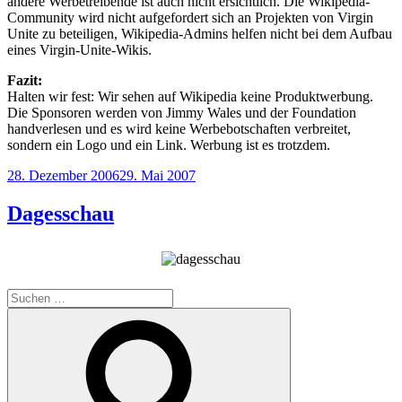
andere Werbetreibende ist auch nicht ersichtlich. Die Wikipedia-
Community wird nicht aufgefordert sich an Projekten von Virgin
Unite zu beteiligen, Wikipedia-Admins helfen nicht bei dem Aufbau
eines Virgin-Unite-Wikis.
Fazit:
Halten wir fest: Wir sehen auf Wikipedia keine Produktwerbung.
Die Sponsoren werden von Jimmy Wales und der Foundation
handverlesen und es wird keine Werbebotschaften verbreitet,
sondern ein Logo und ein Link. Werbung ist es trotzdem.
Veröffentlicht
28. Dezember 2006
29. Mai 2007
am
Dagesschau
Suchen
nach:
Suchen