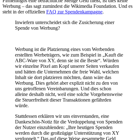
Firmenlogos eine beträchtliche Menge Geld fließt, ist dies keine
Werbung – das sagt zumindest die Wikimedia Foundation. Und es
steht in der offiziellen
FAQ zur Spendenkampagne
.
Inwiefern unterscheidet sich die Zusicherung einer
Spende von Werbung?
Werbung ist die Platzierung eines vom Werbenden
erstellten Werbeträgers, wie zum Beispiel in „Kauft die
ABC-Ware von XY, denn sie ist die Beste“. Würden
wir einzelne Pixel am Kopf unserer Seiten verkaufen
und hätten die Unternehmen die freie Wahl, welchen
Inhalt sie dort platzieren möchten, dann wäre das
Werbung. Dies gehört aber explizit nicht zu den von
uns getroffenen Vereinbarungen. Und dies schon
alleine deshalb nicht, weil eine solche Vorgehensweise
die Steuerfreiheit dieser Transaktionen gefährden
würde.
Stattdessen erklären wir uns einverstanden, eine
Dankeschön-Notiz für die Verdoppelung von Spenden
der Nutzer einzublenden: „Ihre heutigen Spenden
werden durch die großzügige Unterstützung von XY
verdoppelt.“ Das auf diese Weise gesammelte Geld