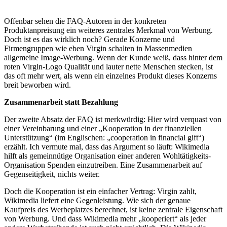
Offenbar sehen die FAQ-Autoren in der konkreten
Produktanpreisung ein weiteres zentrales Merkmal von Werbung.
Doch ist es das wirklich noch? Gerade Konzerne und
Firmengruppen wie eben Virgin schalten in Massenmedien
allgemeine Image-Werbung. Wenn der Kunde weiß, dass hinter dem
roten Virgin-Logo Qualität und lauter nette Menschen stecken, ist
das oft mehr wert, als wenn ein einzelnes Produkt dieses Konzerns
breit beworben wird.
Zusammenarbeit statt Bezahlung
Der zweite Absatz der FAQ ist merkwürdig: Hier wird verquast von
einer Vereinbarung und einer „Kooperation in der finanziellen
Unterstützung“ (im Englischen: „cooperation in financial gift“)
erzählt. Ich vermute mal, dass das Argument so läuft: Wikimedia
hilft als gemeinnütige Organisation einer anderen Wohltätigkeits-
Organisation Spenden einzutreiben. Eine Zusammenarbeit auf
Gegenseitigkeit, nichts weiter.
Doch die Kooperation ist ein einfacher Vertrag: Virgin zahlt,
Wikimedia liefert eine Gegenleistung. Wie sich der genaue
Kaufpreis des Werbeplatzes berechnet, ist keine zentrale Eigenschaft
von Werbung. Und dass Wikimedia mehr „kooperiert“ als jeder