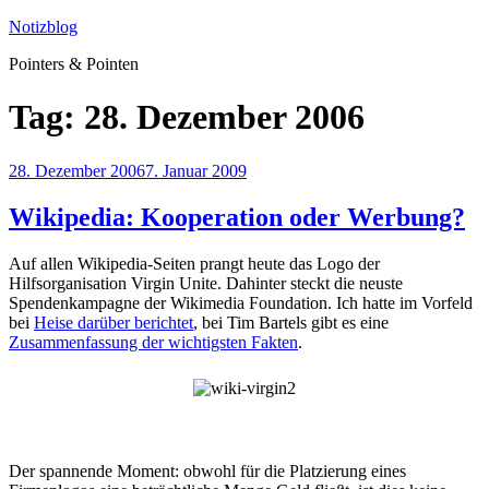
Zum
Notizblog
Inhalt
Pointers & Pointen
springen
Tag:
28. Dezember 2006
Veröffentlicht
28. Dezember 2006
7. Januar 2009
am
Wikipedia: Kooperation oder Werbung?
Auf allen Wikipedia-Seiten prangt heute das Logo der
Hilfsorganisation Virgin Unite. Dahinter steckt die neuste
Spendenkampagne der Wikimedia Foundation. Ich hatte im Vorfeld
bei
Heise darüber berichtet
, bei Tim Bartels gibt es eine
Zusammenfassung der wichtigsten Fakten
.
Der spannende Moment: obwohl für die Platzierung eines