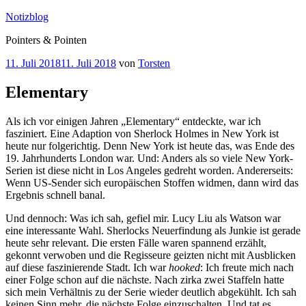
Zum
Notizblog
Inhalt
Pointers & Pointen
springen
Veröffentlicht
11. Juli 2018
11. Juli 2018
von
Torsten
am
Elementary
Als ich vor einigen Jahren „Elementary“ entdeckte, war ich
fasziniert. Eine Adaption von Sherlock Holmes in New York ist
heute nur folgerichtig. Denn New York ist heute das, was Ende des
19. Jahrhunderts London war. Und: Anders als so viele New York-
Serien ist diese nicht in Los Angeles gedreht worden. Andererseits:
Wenn US-Sender sich europäischen Stoffen widmen, dann wird das
Ergebnis schnell banal.
Und dennoch: Was ich sah, gefiel mir. Lucy Liu als Watson war
eine interessante Wahl. Sherlocks Neuerfindung als Junkie ist gerade
heute sehr relevant. Die ersten Fälle waren spannend erzählt,
gekonnt verwoben und die Regisseure geizten nicht mit Ausblicken
auf diese faszinierende Stadt. Ich war
hooked
: Ich freute mich nach
einer Folge schon auf die nächste. Nach zirka zwei Staffeln hatte
sich mein Verhältnis zu der Serie wieder deutlich abgekühlt. Ich sah
keinen Sinn mehr, die nächste Folge einzuschalten. Und tat es