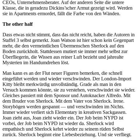
CEOs, Unternehmensberater. Auf der anderen Seite die untere
Klasse, die in geradezu Dickins’scher Armut gezeigt wird. Werden
sie in Apartments ermordet, fällt die Farbe von den Wänden.
The other half
Dass etwas nicht stimmt, dass das nicht reicht, haben die Autoren in
Staffel 3 selbst gemerkt. Joan Watson ist hier schon kein Gegenpart
mehr, die den vermeintlichen Übermenschen Sherlock auf den
Boden zurückholt. Stattdessen mutiert sie immer mehr selbst zur
Überfliegerin, die Wissen aus reiner Luft bezieht und jahrealte
Mysterien im Handumdrehen löst.
Man kann es an der Flut neuer Figuren bemerken, die schnell
eingeführt werden und wieder verschwinden. Der London-Import
Kitty bleibt merkwürdig unvollständig. Grade als man in den
Versuch kommen könnte, sie zu verstehen, verschwindet sie wieder.
Gleiches passiert mit dem Sponsor und Autoknacker Alfredo. Mit
dem Bruder von Sherlock. Mit dem Vater von Sherlock. Irene.
Storybögen werden gespannt — und verschwinden im Nichts.
Immer wieder verliert sich Elementary in kreativen Sackgassen.
Joan zieht aus, Joan zieht wieder ein. Der Job beim NYPD ist
vorbei, der Job beim NYPD ist wieder da. Sherlock wird
empathisch und Sherlock kehrt wieder zu seinem rüden Selbst
zurück. Sherlock beginnt eine Liebesbeziehung. Und sie verfliegt.