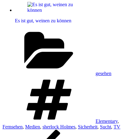
Es ist gut, weinen zu können
Kategorien
gesehen
Schlagwörter
Elementary
,
Fernsehen
,
Medien
,
sherlock Holmes
,
Sicherheit
,
Sucht
,
TV
Beitragsnavigation
Vorheriger
Beitrag