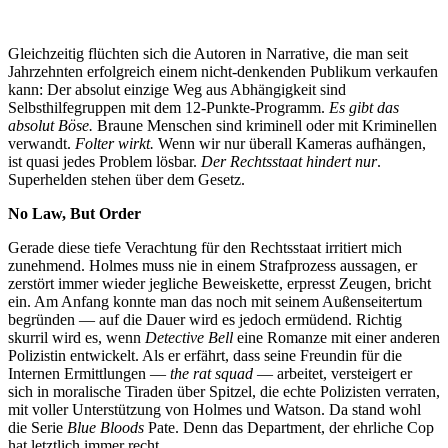
Gleichzeitig flüchten sich die Autoren in Narrative, die man seit
Jahrzehnten erfolgreich einem nicht-denkenden Publikum verkaufen
kann: Der absolut einzige Weg aus Abhängigkeit sind
Selbsthilfegruppen mit dem 12-Punkte-Programm.
Es gibt das
absolut Böse.
Braune Menschen sind kriminell oder mit Kriminellen
verwandt.
Folter wirkt.
Wenn wir nur überall Kameras aufhängen,
ist quasi jedes Problem lösbar.
Der Rechtsstaat hindert nur
.
Superhelden stehen über dem Gesetz.
No Law, But Order
Gerade diese tiefe Verachtung für den Rechtsstaat irritiert mich
zunehmend. Holmes muss nie in einem Strafprozess aussagen, er
zerstört immer wieder jegliche Beweiskette, erpresst Zeugen, bricht
ein. Am Anfang konnte man das noch mit seinem Außenseitertum
begründen — auf die Dauer wird es jedoch ermüdend. Richtig
skurril wird es, wenn
Detective Bell
eine Romanze mit einer anderen
Polizistin entwickelt. Als er erfährt, dass seine Freundin für die
Internen Ermittlungen —
the rat squad
— arbeitet, versteigert er
sich in moralische Tiraden über Spitzel, die echte Polizisten verraten,
mit voller Unterstützung von Holmes und Watson. Da stand wohl
die Serie
Blue Bloods
Pate. Denn das Department, der ehrliche Cop
hat letztlich immer recht.