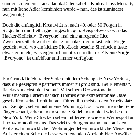
sondern zu einem Transatlantik-Datenkabel – Kudos. Dass Moriarty
nun mit Irene Adler kombiniert wurde – nun, das ist zumindest
wagemutig.
Doch die anfänglich Kreativität ist nach 40, oder 50 Folgen in
Stagnation und Lethargie umgeschlagen. Beispielsweise war das
Hacker-Kollektiv „Everyone“ mal eine anregende Idee.
Zwischenzeitlich wird es aber zum Joker, der in fast jeder Folge
gezückt wird, wo ein kleines Plot-Loch besteht: Sherlock müsste
etwas ermitteln, was eigentlich nicht zu ermitteln ist? Keine Sorge:
„Everyone“ ist unfehlbar und immer verfügbar.
Ein Grund-Defekt vieler Serien mit dem Schauplatz New York ist,
dass die gezeigten Apartments immer zu groß sind. Bei Elementary
fiel das zunächst nicht so auf. Mit seinem Brownstone in
Williamsburg/Harlem hat sich Holmes eine extraterritoriale Oase
geschaffen, seine Ermittlungen führen ihn meist an den Arbeitsplatz
von Zeugen, selten mal in eine Wohnung. Doch wenn man die Serie
länger schaut, erkennt man schnell: So lebt man nicht wirklich in
New York. Weite Strecken sehen mittlerweile wie ein Werbespot für
Luxus-Immobilien aus. Das wirkt sich irgendwann auch auf den
Plot aus. In unwirklichen Wohnungen leben unwirkliche Menschen.
Auf der einen Seite die besserverdienenden Abziehbilder: Anwälte,