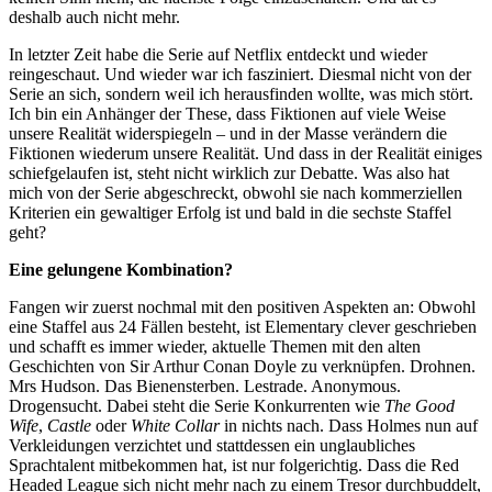
deshalb auch nicht mehr.
In letzter Zeit habe die Serie auf Netflix entdeckt und wieder
reingeschaut. Und wieder war ich fasziniert. Diesmal nicht von der
Serie an sich, sondern weil ich herausfinden wollte, was mich stört.
Ich bin ein Anhänger der These, dass Fiktionen auf viele Weise
unsere Realität widerspiegeln – und in der Masse verändern die
Fiktionen wiederum unsere Realität. Und dass in der Realität einiges
schiefgelaufen ist, steht nicht wirklich zur Debatte. Was also hat
mich von der Serie abgeschreckt, obwohl sie nach kommerziellen
Kriterien ein gewaltiger Erfolg ist und bald in die sechste Staffel
geht?
Eine gelungene Kombination?
Fangen wir zuerst nochmal mit den positiven Aspekten an: Obwohl
eine Staffel aus 24 Fällen besteht, ist Elementary clever geschrieben
und schafft es immer wieder, aktuelle Themen mit den alten
Geschichten von Sir Arthur Conan Doyle zu verknüpfen. Drohnen.
Mrs Hudson. Das Bienensterben. Lestrade. Anonymous.
Drogensucht. Dabei steht die Serie Konkurrenten wie
The Good
Wife
,
Castle
oder
White Collar
in nichts nach. Dass Holmes nun auf
Verkleidungen verzichtet und stattdessen ein unglaubliches
Sprachtalent mitbekommen hat, ist nur folgerichtig. Dass die Red
Headed League sich nicht mehr nach zu einem Tresor durchbuddelt,