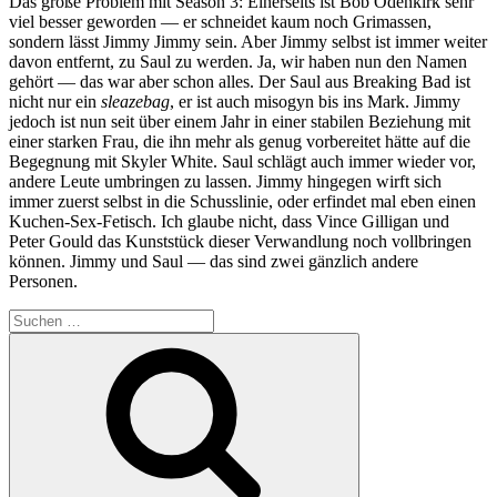
Das große Problem mit Season 3: Einerseits ist Bob Odenkirk sehr
viel besser geworden — er schneidet kaum noch Grimassen,
sondern lässt Jimmy Jimmy sein. Aber Jimmy selbst ist immer weiter
davon entfernt, zu Saul zu werden. Ja, wir haben nun den Namen
gehört — das war aber schon alles. Der Saul aus Breaking Bad ist
nicht nur ein
sleazebag
, er ist auch misogyn bis ins Mark. Jimmy
jedoch ist nun seit über einem Jahr in einer stabilen Beziehung mit
einer starken Frau, die ihn mehr als genug vorbereitet hätte auf die
Begegnung mit Skyler White. Saul schlägt auch immer wieder vor,
andere Leute umbringen zu lassen. Jimmy hingegen wirft sich
immer zuerst selbst in die Schusslinie, oder erfindet mal eben einen
Kuchen-Sex-Fetisch. Ich glaube nicht, dass Vince Gilligan und
Peter Gould das Kunststück dieser Verwandlung noch vollbringen
können. Jimmy und Saul — das sind zwei gänzlich andere
Personen.
Suchen
nach:
Suchen