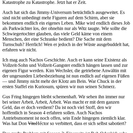
Katastrophe zu Katastrophe. Jetzt hat er Zeit.
Auch hat sich das Jimmy-Universum beträchtlich ausgeweitet. Es
sind nicht unbedingt mehr Figuren auf dem Schirm, aber sie
bekommen endlich ein eigenes Leben. Mike wird endlich dieses Job
als Parkwächter los, der ohnehin nur als Witz taugte. Wie sollte die
Schwiegertochter glauben, das viele Geld käme von einem
Menschen, der eine Schranke bedient? Die Sache mit dem
Turnschuh? Herrlich! Wen er jedoch in der Wüste ausgebuddelt hat,
erfahren wir nicht.
Ich mag auch Nachos Geschichte. Auch er kann seine Existenz als
Vollzeit-Sohn und Vollzeit-Gangster endlich hängen lassen und zur
eigenen Figur werden. Kim Wechsler, die getriebene Anwältin mit
der ungesunden Liebesbeziehung ist nun endlich auf eigenen Füßen
— und Jimmy nicht mehr der Klotz am Bein. War Chuck in der
ersten Staffel ein Kuriosum, spüren wir nun seinen Schmerz.
Gus Fring hingegen bleibt schemenhaft. Wir sehen ihn immer nur
bei seiner Arbeit, Arbeit, Arbeit. Was macht er mit dem ganzen
Geld, das er doch verdient? Da ist noch viel Stoff, den wir
hoffentlich in Season 4 erfahren sollen. Auch Nachos
Antriebsmoment ist noch offen, sein Ende hingegen ziemlich klar.
Was hat Don
Vito
Héctor so verbittert, dass er sich selbst sabotiert?