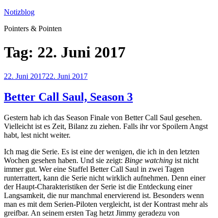
Zum
Notizblog
Inhalt
Pointers & Pointen
springen
Tag:
22. Juni 2017
Veröffentlicht
22. Juni 2017
22. Juni 2017
am
Better Call Saul, Season 3
Gestern hab ich das Season Finale von Better Call Saul gesehen.
Vielleicht ist es Zeit, Bilanz zu ziehen. Falls ihr vor Spoilern Angst
habt, lest nicht weiter.
Ich mag die Serie. Es ist eine der wenigen, die ich in den letzten
Wochen gesehen haben. Und sie zeigt:
Binge watching
ist nicht
immer gut. Wer eine Staffel Better Call Saul in zwei Tagen
runterrattert, kann die Serie nicht wirklich aufnehmen. Denn einer
der Haupt-Charakteristiken der Serie ist die Entdeckung einer
Langsamkeit, die nur manchmal enervierend ist. Besonders wenn
man es mit dem Serien-Piloten vergleicht, ist der Kontrast mehr als
greifbar. An seinem ersten Tag hetzt Jimmy geradezu von