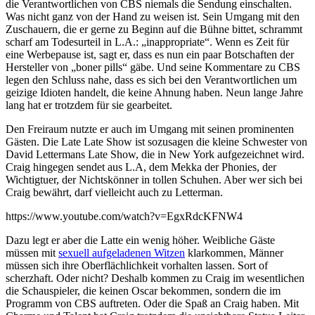
die Verantwortlichen von CBS niemals die Sendung einschalten.
anzeigen
Was nicht ganz von der Hand zu weisen ist. Sein Umgang mit den
Zuschauern, die er gerne zu Beginn auf die Bühne bittet, schrammt
scharf am Todesurteil in L.A.: „inappropriate“. Wenn es Zeit für
eine Werbepause ist, sagt er, dass es nun ein paar Botschaften der
Hersteller von „boner pills“ gäbe. Und seine Kommentare zu CBS
legen den Schluss nahe, dass es sich bei den Verantwortlichen um
geizige Idioten handelt, die keine Ahnung haben. Neun lange Jahre
lang hat er trotzdem für sie gearbeitet.
Den Freiraum nutzte er auch im Umgang mit seinen prominenten
Gästen. Die Late Late Show ist sozusagen die kleine Schwester von
David Lettermans Late Show, die in New York aufgezeichnet wird.
Craig hingegen sendet aus L.A, dem Mekka der Phonies, der
Wichtigtuer, der Nichtskönner in tollen Schuhen. Aber wer sich bei
Craig bewährt, darf vielleicht auch zu Letterman.
https://www.youtube.com/watch?v=EgxRdcKFNW4
Dazu legt er aber die Latte ein wenig höher. Weibliche Gäste
müssen mit
sexuell aufgeladenen Witzen
klarkommen, Männer
müssen sich ihre Oberflächlichkeit vorhalten lassen. Sort of
scherzhaft. Oder nicht? Deshalb kommen zu Craig im wesentlichen
die Schauspieler, die keinen Oscar bekommen, sondern die im
Programm von CBS auftreten. Oder die Spaß an Craig haben. Mit