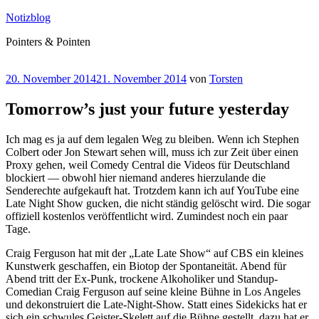
Zum
Notizblog
Inhalt
Pointers & Pointen
springen
Veröffentlicht
20. November 2014
21. November 2014
von
Torsten
am
Tomorrow’s just your future yesterday
Ich mag es ja auf dem legalen Weg zu bleiben. Wenn ich Stephen
Colbert oder Jon Stewart sehen will, muss ich zur Zeit über einen
Proxy gehen, weil Comedy Central die Videos für Deutschland
blockiert — obwohl hier niemand anderes hierzulande die
Senderechte aufgekauft hat. Trotzdem kann ich auf YouTube eine
Late Night Show gucken, die nicht ständig gelöscht wird. Die sogar
offiziell kostenlos veröffentlicht wird. Zumindest noch ein paar
Tage.
Craig Ferguson hat mit der „Late Late Show“ auf CBS ein kleines
Kunstwerk geschaffen, ein Biotop der Spontaneität. Abend für
Abend tritt der Ex-Punk, trockene Alkoholiker und Standup-
Comedian Craig Ferguson auf seine kleine Bühne in Los Angeles
und dekonstruiert die Late-Night-Show. Statt eines Sidekicks hat er
sich ein schwules Geister-Skelett auf die Bühne gestellt, dazu hat er