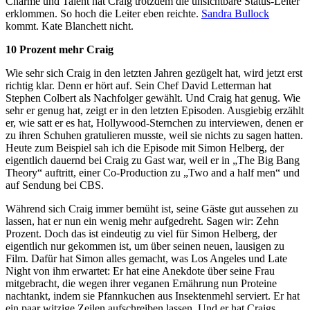
Charme und Talent hat Craig trotzdem die unsichtbare Status-Leiter
erklommen. So hoch die Leiter eben reichte.
Sandra Bullock
kommt. Kate Blanchett nicht.
10 Prozent mehr Craig
Wie sehr sich Craig in den letzten Jahren gezügelt hat, wird jetzt erst
richtig klar. Denn er hört auf. Sein Chef David Letterman hat
Stephen Colbert als Nachfolger gewählt. Und Craig hat genug. Wie
sehr er genug hat, zeigt er in den letzten Episoden. Ausgiebig erzählt
er, wie satt er es hat, Hollywood-Sternchen zu interviewen, denen er
zu ihren Schuhen gratulieren musste, weil sie nichts zu sagen hatten.
Heute zum Beispiel sah ich die Episode mit Simon Helberg, der
eigentlich dauernd bei Craig zu Gast war, weil er in „The Big Bang
Theory“ auftritt, einer Co-Production zu „Two and a half men“ und
auf Sendung bei CBS.
Während sich Craig immer bemüht ist, seine Gäste gut aussehen zu
lassen, hat er nun ein wenig mehr aufgedreht. Sagen wir: Zehn
Prozent. Doch das ist eindeutig zu viel für Simon Helberg, der
eigentlich nur gekommen ist, um über seinen neuen, lausigen zu
Film. Dafür hat Simon alles gemacht, was Los Angeles und Late
Night von ihm erwartet: Er hat eine Anekdote über seine Frau
mitgebracht, die wegen ihrer veganen Ernährung nun Proteine
nachtankt, indem sie Pfannkuchen aus Insektenmehl serviert. Er hat
ein paar witzige Zeilen aufschreiben lassen. Und er hat Craigs