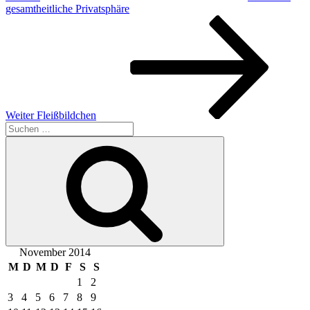
gesamtheitliche Privatsphäre
Nächster
Beitrag
Weiter
Fleißbildchen
Suche
nach:
Suchen
November 2014
M
D
M
D
F
S
S
1
2
3
4
5
6
7
8
9