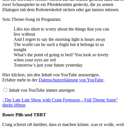
zwei Schauspieler in ein Pferdekostüm gesteckt, die zu seinen
Dialogen mit dem Roboterskelett nicken oder gar tanzen müssen.
Sein Theme-Song ist Programm:
Lifes too short to worry about the things that you can
live without
And I regret to say the morning light is hours away
The world can be such a fright but it belongs to us
tonight
What’s the point of going to bed? You look so lovely
when your eyes are red
Tomorrow’s just your future yesterday
„The
Hier klicken, um den Inhalt von YouTube anzuzeigen.
Late
Erfahre mehr in der
Datenschutzerklärung von YouTube
.
Late
Show
Inhalt von YouTube immer anzeigen
with
Craig
„The Late Late Show with Craig Ferguson – Full Theme Song“
Ferguson
–
direkt öffnen
Full
Theme
Boner Pills und TBBT
Song“
von
Craig scherzt oft darüber, dass er machen könne, was er wolle, weil
YouTube