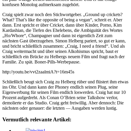
konfusen Monolog aufmerksam zugehört.
Craig spielt zwar noch den Stichwortgeber. „Ground up crickets?
What? That’s like the opposite of being a vegan“, schreit er. Aber
dann. Erst spricht er über Cricket, dann über Kinder, Porno, Kim
Kardashian, die Tiefen des Ehelebens, die Ambiguität des Wortes
„Ho/Whore“, Champagner und dann ist eigentlich Zeit zum
nächsten Gast überzugehen. Simon Helberg pariert, so gut er kann,
und bricht schließlich zusammen: „Craig, I need a friend“. Und als
Craig weitermacht und über seinen Alkohismus spricht, baut er
schließlich ein Brücke zu Helbergs neuem Film und fragt nach der
Familie. Zu spät. Boner-Pills-Werbepause.
http://youtu.be/vvt2zaalmiA?t=16m45s
Schließlich beugt sich Craig zu Helberg rüber und flüstert ihm etwas
ins Ohr. Und dann kann der Phoney endlich seinen Plug, seine
Eigenwerbung für seinen Film endlich loswerden. Craig hat nur 10
Prozent aufgedreht. Als Conan O’Brien seine Talkshow verlor,
demolierte er das Studio. Craig geht freiwillig. Aber dennoch: Die
nächsten oder genauer: die letzten — Ausgaben werden lustig.
Vermutlich relevante Artikel: