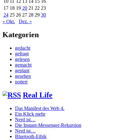
10
11
12
13
14
15
16
17
18
19
20
21
22
23
24
25
26
27
28
29
30
« Okt.
Dez. »
Kategorien
gedacht
gefragt
gelesen
gemacht
geplant
gesehen
notiert
Real Life
Das Manifest des Web 4.
Ein Klick mehr
Nerd ist…
Die Instant-Messenger-Rekursion
Nerd ist…
Bluetooth-Ethik