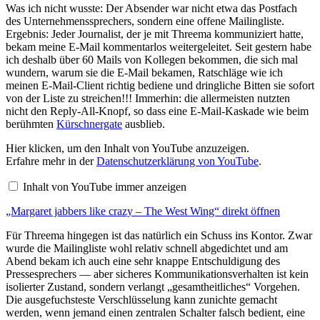
Was ich nicht wusste: Der Absender war nicht etwa das Postfach
des Unternehmenssprechers, sondern eine offene Mailingliste.
Ergebnis: Jeder Journalist, der je mit Threema kommuniziert hatte,
bekam meine E-Mail kommentarlos weitergeleitet. Seit gestern habe
ich deshalb über 60 Mails von Kollegen bekommen, die sich mal
wundern, warum sie die E-Mail bekamen, Ratschläge wie ich
meinen E-Mail-Client richtig bediene und dringliche Bitten sie sofort
von der Liste zu streichen!!! Immerhin: die allermeisten nutzten
nicht den Reply-All-Knopf, so dass eine E-Mail-Kaskade wie beim
berühmten
Kürschnergate
ausblieb.
„Margaret
Hier klicken, um den Inhalt von YouTube anzuzeigen.
jabbers
Erfahre mehr in der
Datenschutzerklärung von YouTube
.
like
crazy
Inhalt von YouTube immer anzeigen
–
The
„Margaret jabbers like crazy – The West Wing“ direkt öffnen
West
Wing“
von
Für Threema hingegen ist das natürlich ein Schuss ins Kontor. Zwar
YouTube
wurde die Mailingliste wohl relativ schnell abgedichtet und am
anzeigen
Abend bekam ich auch eine sehr knappe Entschuldigung des
Pressesprechers — aber sicheres Kommunikationsverhalten ist kein
isolierter Zustand, sondern verlangt „gesamtheitliches“ Vorgehen.
Die ausgefuchsteste Verschlüsselung kann zunichte gemacht
werden, wenn jemand einen zentralen Schalter falsch bedient, eine