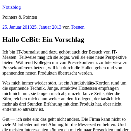
Zum
Notizblog
Inhalt
Pointers & Pointen
springen
Veröffentlicht
25. Januar 2013
25. Januar 2013
von
Torsten
am
Hallo CeBit: Ein Vorschlag
Ich bin IT-Journalist und dazu gehört auch der Besuch von IT-
Messen. Teilweise mag ich sie sogar, weil sie eine neue Perspektive
bieten. Während Kollegen nur von Pressekonferenz zu Interview zu
Pressekonferenz hetzen, will ich durch die Hallen gehen und von
spannenden neuen Produkten überrascht werden.
Was mich immer wieder stört, ist ein Attraktivitäts-Kordon rund um
die spannende Technik. Junge, attraktive Hostessen empfangen
mich nicht nur, sie fangen mich ab, runzeln kurze Zeit später die
Stirn, reichen mich dann weiter an den Kollegen, der tatsächlich
mehr als drei Stunden Erfahrung mit dem Produkt hat, aber nicht
entfernt so attraktiv ist.
Gut — ich sehe ein: das geht nicht anders. Die Firma kann nicht so
viele Mitarbeiter mit viel Ahnung für die Messezeit entbehren. Und
die meisten Interessenten können eh mit ein paar Prospekten und der