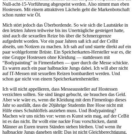
Null-acht-15-Vorführung abgespeist werden. Also nimmt man eben
Hostessen. Mit einem attraktiven Lächeln geht die Markenbotschaft
schon runter wie Öl.
Mich stört jedoch das Überbordende. So wie sich die Lautstärke in
den letzten Jahren teilweise bis ins Unerträgliche gesteigert hatte,
sind auch die sexuellen Reize bis über die Schmerzgrenze
aufgedreht worden. Vor ein paar Jahren saß ich auf der CeBit
abseits, um Notizen zu machen. Ich sah auf und starrte direkt auf ein
paar wohlgeformte Brüste. Ein Speicherkarten-Hersteller war es, die
eine Gruppe Hostessen ohne Kleidung — stattdessen mit
“Bodypainting” in Firmenfarben — quer durch die Messe schickte.
Es waren auch ein paar halbnackte Jungs dabei. Ich will aber nicht
auf IT-Messen mit sexuellen Reizen bombardiert werden. Und
schon gar nicht von einem Speicherkartenhersteller.
Ich will nicht appellieren, dass Messeaussteller auf Hostessen
verzichten sollten. Sie sind längst gebucht, sie brauchen das Geld.
Aber wie wäre es, wenn die Kleidung mit dem Firmenlogo dieses
Jahr so ausfällt, dass die 20jährige Studentin Ihre Hose nicht mit
Hilfe eines Schuhlöffels anziehen muss. Und Bodypainting?
Machen wir uns nichts vor: wenn es Kunst sein mag, auf der CeBit
ist es das nicht. Ihr wollt eine nackte Frau vorschicken, damit
Männer an Euren teuren Ständen stehen bleiben. Und wenn ihr
halbnackte Jungs daneben stellt: Das ist nicht Gleichberechtigung,