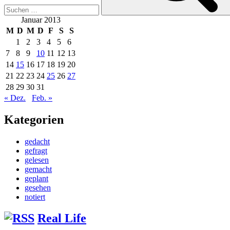
Januar 2013
M
D
M
D
F
S
S
1
2
3
4
5
6
7
8
9
10
11
12
13
14
15
16
17
18
19
20
21
22
23
24
25
26
27
28
29
30
31
« Dez.
Feb. »
Kategorien
gedacht
gefragt
gelesen
gemacht
geplant
gesehen
notiert
Real Life