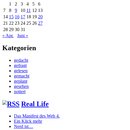
1
2
3
4
5
6
7
8
9
10
11
12
13
14
15
16
17
18
19
20
21
22
23
24
25
26
27
28
29
30
31
« Apr.
Juni »
Kategorien
gedacht
gefragt
gelesen
gemacht
geplant
gesehen
notiert
Real Life
Das Manifest des Web 4.
Ein Klick mehr
Nerd ist…