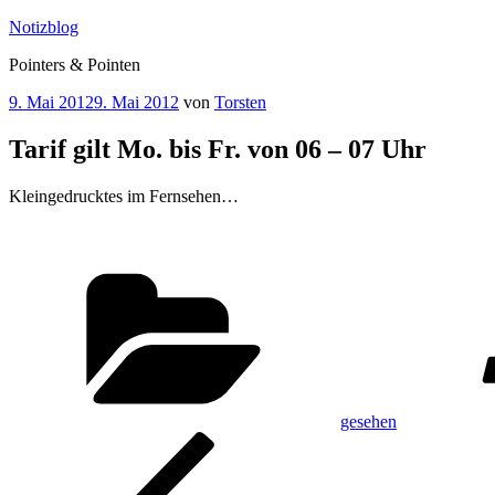
Zum
Notizblog
Inhalt
Pointers & Pointen
springen
Veröffentlicht
9. Mai 2012
9. Mai 2012
von
Torsten
am
Tarif gilt Mo. bis Fr. von 06 – 07 Uhr
Kleingedrucktes im Fernsehen…
Kategorien
gesehen
Beitragsnavigation
Vorheriger
Beitrag