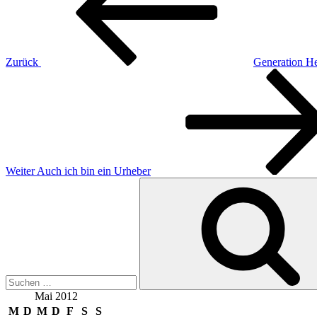
Zurück
Generation He
Nächster
Beitrag
Weiter
Auch ich bin ein Urheber
Suchen
nach:
Mai 2012
M
D
M
D
F
S
S