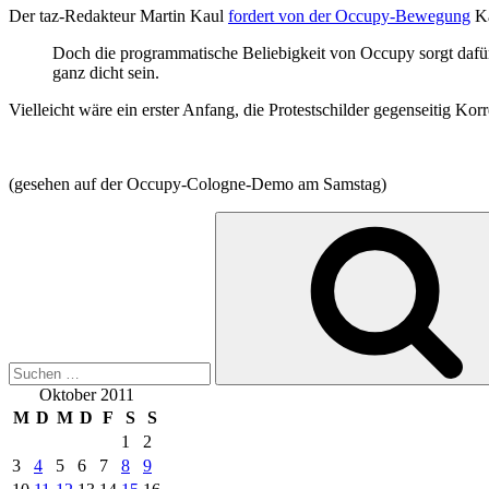
Der taz-Redakteur Martin Kaul
fordert von der Occupy-Bewegung
Ka
Doch die programmatische Beliebigkeit von Occupy sorgt dafür, d
ganz dicht sein.
Vielleicht wäre ein erster Anfang, die Protestschilder gegenseitig Korr
(gesehen auf der Occupy-Cologne-Demo am Samstag)
Suchen
nach:
Oktober 2011
M
D
M
D
F
S
S
1
2
3
4
5
6
7
8
9