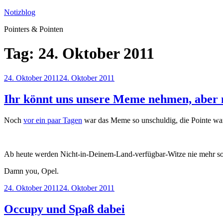
Zum
Notizblog
Inhalt
Pointers & Pointen
springen
Tag:
24. Oktober 2011
Veröffentlicht
24. Oktober 2011
24. Oktober 2011
am
Ihr könnt uns unsere Meme nehmen, aber 
Noch
vor ein paar Tagen
war das Meme so unschuldig, die Pointe war z
Ab heute werden Nicht-in-Deinem-Land-verfügbar-Witze nie mehr so
Damn you, Opel.
Veröffentlicht
24. Oktober 2011
24. Oktober 2011
am
Occupy und Spaß dabei