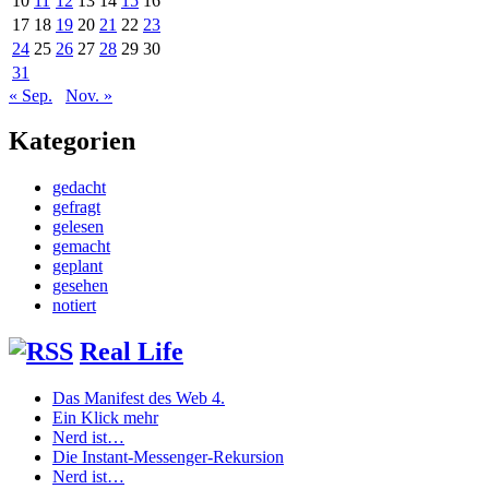
10
11
12
13
14
15
16
17
18
19
20
21
22
23
24
25
26
27
28
29
30
31
« Sep.
Nov. »
Kategorien
gedacht
gefragt
gelesen
gemacht
geplant
gesehen
notiert
Real Life
Das Manifest des Web 4.
Ein Klick mehr
Nerd ist…
Die Instant-Messenger-Rekursion
Nerd ist…