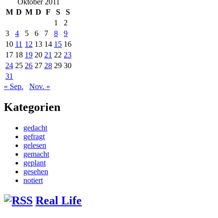
Oktober 2011
M
D
M
D
F
S
S
1
2
3
4
5
6
7
8
9
10
11
12
13
14
15
16
17
18
19
20
21
22
23
24
25
26
27
28
29
30
31
« Sep.
Nov. »
Kategorien
gedacht
gefragt
gelesen
gemacht
geplant
gesehen
notiert
Real Life