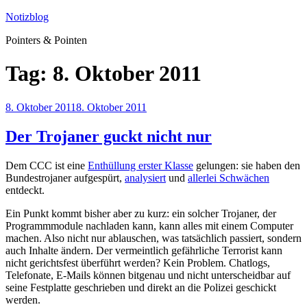
Zum
Notizblog
Inhalt
Pointers & Pointen
springen
Tag:
8. Oktober 2011
Veröffentlicht
8. Oktober 2011
8. Oktober 2011
am
Der Trojaner guckt nicht nur
Dem CCC ist eine
Enthüllung erster Klasse
gelungen: sie haben den
Bundestrojaner aufgespürt,
analysiert
und
allerlei Schwächen
entdeckt.
Ein Punkt kommt bisher aber zu kurz: ein solcher Trojaner, der
Programmmodule nachladen kann, kann alles mit einem Computer
machen. Also nicht nur ablauschen, was tatsächlich passiert, sondern
auch Inhalte ändern. Der vermeintlich gefährliche Terrorist kann
nicht gerichtsfest überführt werden? Kein Problem. Chatlogs,
Telefonate, E-Mails können bitgenau und nicht unterscheidbar auf
seine Festplatte geschrieben und direkt an die Polizei geschickt
werden.