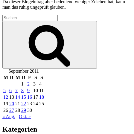
Da dieser Blogeintrag aber bedeutend weniger Zeichen hat, kann
man das ruhig ungeprüft glauben.
Suchen
nach:
Suchen
September 2011
M
D
M
D
F
S
S
1
2
3
4
5
6
7
8
9
10
11
12
13
14
15
16
17
18
19
20
21
22
23
24
25
26
27
28
29
30
« Aug.
Okt. »
Kategorien