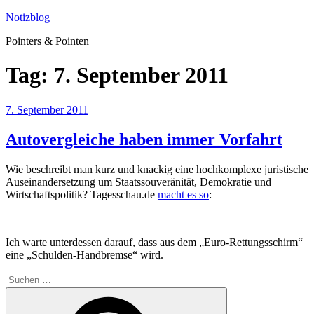
Zum
Notizblog
Inhalt
Pointers & Pointen
springen
Tag:
7. September 2011
Veröffentlicht
7. September 2011
am
Autovergleiche haben immer Vorfahrt
Wie beschreibt man kurz und knackig eine hochkomplexe juristische
Auseinandersetzung um Staatssouveränität, Demokratie und
Wirtschaftspolitik? Tagesschau.de
macht es so
:
Ich warte unterdessen darauf, dass aus dem „Euro-Rettungsschirm“
eine „Schulden-Handbremse“ wird.
Suchen
nach:
Suchen