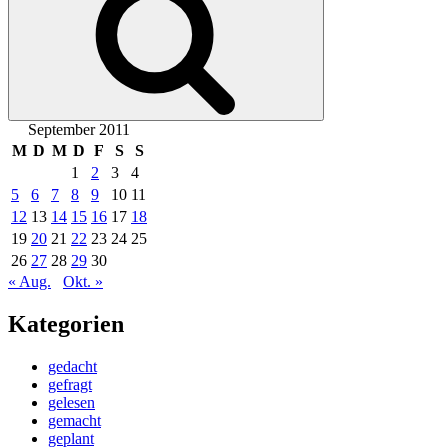
September 2011
M
D
M
D
F
S
S
1
2
3
4
5
6
7
8
9
10
11
12
13
14
15
16
17
18
19
20
21
22
23
24
25
26
27
28
29
30
« Aug.
Okt. »
Kategorien
gedacht
gefragt
gelesen
gemacht
geplant