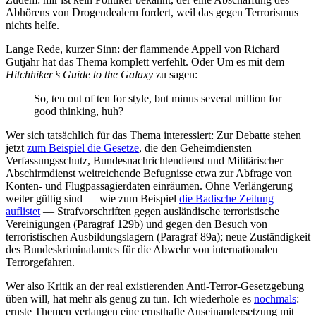
Abhörens von Drogendealern fordert, weil das gegen Terrorismus
nichts helfe.
Lange Rede, kurzer Sinn: der flammende Appell von Richard
Gutjahr hat das Thema komplett verfehlt. Oder Um es mit dem
Hitchhiker’s Guide to the Galaxy
zu sagen:
So, ten out of ten for style, but minus several million for
good thinking, huh?
Wer sich tatsächlich für das Thema interessiert: Zur Debatte stehen
jetzt
zum Beispiel die Gesetze
, die den Geheimdiensten
Verfassungsschutz, Bundesnachrichtendienst und Militärischer
Abschirmdienst weitreichende Befugnisse etwa zur Abfrage von
Konten- und Flugpassagierdaten einräumen. Ohne Verlängerung
weiter gültig sind — wie zum Beispiel
die Badische Zeitung
auflistet
— Strafvorschriften gegen ausländische terroristische
Vereinigungen (Paragraf 129b) und gegen den Besuch von
terroristischen Ausbildungslagern (Paragraf 89a); neue Zuständigkeit
des Bundeskriminalamtes für die Abwehr von internationalen
Terrorgefahren.
Wer also Kritik an der real existierenden Anti-Terror-Gesetzgebung
üben will, hat mehr als genug zu tun. Ich wiederhole es
nochmals
:
ernste Themen verlangen eine ernsthafte Auseinandersetzung mit