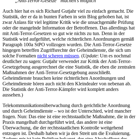
„Anti-Terror-Gesetze“ machen’s möglich
Auch hier hat es sich Richard Gutjahr viel zu einfach gemacht. Die
Statistik, der er da in bunten Farben in sein Blog gehoben hat, ist
zwar Anlass für viel legitime Kritik wie die unsachgemäße Prüfung
oder die mangelnde Information der Betroffenen. Das allerdings hat
mit Anti-Terror-Gesetzen so gut wie nichts zu tun. Denn in der
Statistik wird aufgeführt, welche richterlichen Anordnungen gemäß
Paragraph 100a StPO vollzogen wurden. Die Anti-Terror-Gesetze
hingegen betreffen Zugriffsrechte der Geheimdienste, die sich um
solche Formalien
nicht scheren müssen
. (
Update
: Um es nochmal
deutlicher zu sagen: Gutjahr verwendet zur Kritik der Anti-Terror-
Gesetzgebung ausgerechnet die eine Statistik, die eben die zentralen
Maßnahmen der Anti-Terror-Gesetzgebung ausschließt.
Geheimdienste brauchen keine richterlichen Anordnungen und
Geheimdienste hören auch nicht den Kleindealer von nebenan ab.
Die Statistik der Anti-Terror-Kämpfer wird komplett anders
aussehen.)
Telekommunikationsüberwachung durch gerichtliche Anordnung
und durch Geheimdienste – wo ist der Unterschied, wird mancher
fragen. Nun: Das eine ist eine rechtsstaatliche Maßnahme, die in der
Praxis mangelhaft durchgeführt wird, das andere ist eine
Überwachung, die der rechtsstaatlichen Kontrolle weitgehend
entzogen ist. Deshalb haben wir ja den Streit um die Evaluierung.
Zudem: mir ist kein Politiker bekannt, der eine Abschaffung des