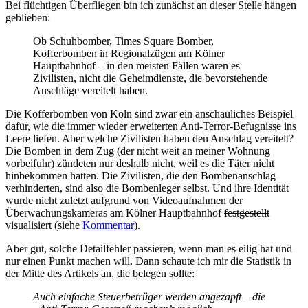
Bei flüchtigen Überfliegen bin ich zunächst an dieser Stelle hängen
geblieben:
Ob Schuhbomber, Times Square Bomber,
Kofferbomben in Regionalzügen am Kölner
Hauptbahnhof – in den meisten Fällen waren es
Zivilisten, nicht die Geheimdienste, die bevorstehende
Anschläge vereitelt haben.
Die Kofferbomben von Köln sind zwar ein anschauliches Beispiel
dafür, wie die immer wieder erweiterten Anti-Terror-Befugnisse ins
Leere liefen. Aber welche Zivilisten haben den Anschlag vereitelt?
Die Bomben in dem Zug (der nicht weit an meiner Wohnung
vorbeifuhr) zündeten nur deshalb nicht, weil es die Täter nicht
hinbekommen hatten. Die Zivilisten, die den Bombenanschlag
verhinderten, sind also die Bombenleger selbst. Und ihre Identität
wurde nicht zuletzt aufgrund von Videoaufnahmen der
Überwachungskameras am Kölner Hauptbahnhof
festgestellt
visualisiert (siehe
Kommentar
).
Aber gut, solche Detailfehler passieren, wenn man es eilig hat und
nur einen Punkt machen will. Dann schaute ich mir die Statistik in
der Mitte des Artikels an, die belegen sollte:
Auch einfache Steuerbetrüger werden angezapft – die