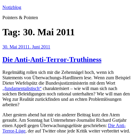
Zum
Notizblog
Inhalt
Pointers & Pointen
springen
Tag:
30. Mai 2011
Veröffentlicht
30. Mai 2011
1. Juni 2011
am
Die Anti-Anti-Terror-Truthiness
Regelmäßig rollen sich mir die Zehennägel hoch, wenn ich
Statements von Überwachungs-Hardlinern lese. Wenn zum Beispiel
Dieter Wiefelspütz die Bundesjustizministerin mit dem Wort
„fundamentalistisch“
charakterisiert – wie will man sich nach
solchen Beleidigungen noch rational unterhalten? Wie will man den
Weg zur Realität zurückfinden und an echten Problemlösungen
arbeiten?
Aber gestern abend hat mir ein anderer Beitrag kurz den Atem
geraubt. Am Sonntag hat Unternehmer-Journalist Richard Gutjahr
einen Appell gegen Überwachungsgelüste geschrieben:
Die Anti-
Terror-Lüge
, der auf Twitter ohne jede Kritik weiter verbreitet wird.