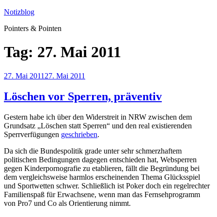
Zum
Notizblog
Inhalt
Pointers & Pointen
springen
Tag:
27. Mai 2011
Veröffentlicht
27. Mai 2011
27. Mai 2011
am
Löschen vor Sperren, präventiv
Gestern habe ich über den Widerstreit in NRW zwischen dem
Grundsatz „Löschen statt Sperren“ und den real existierenden
Sperrverfügungen
geschrieben
.
Da sich die Bundespolitik grade unter sehr schmerzhaftem
politischen Bedingungen dagegen entschieden hat, Websperren
gegen Kinderpornografie zu etablieren, fällt die Begründung bei
dem vergleichsweise harmlos erscheinenden Thema Glücksspiel
und Sportwetten schwer. Schließlich ist Poker doch ein regelrechter
Familienspaß für Erwachsene, wenn man das Fernsehprogramm
von Pro7 und Co als Orientierung nimmt.