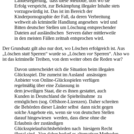
Landesregierung, dass diese Methode, dort wo sie
Erfolg verspricht, zur Bekämpfung illegaler Inhalte stets
vorzugswürdig ist. Das ist im Bereich der
Kinderpornographie der Fall, da deren Verbreitung
weltweit als kriminelle Handlung angesehen wird und
Bitten deutscher Stellen um Löschung entsprechender
Dateien auf ausländischen Servern daher mittlerweile
in den meisten Fällen zeitnah entsprochen wird.
Der Grundsatz gilt also nur dort, wo Löschen erfolgreich ist. Aus
„Löschen
statt
Sperren“ wurde so „Löschen
vor
Sperren“. Also wo
ist das kriminelle Treiben, von dem weiter oben die Reden war?
Davon unterscheidet sich die Situation beim illegalen
Glücksspiel. Die zumeist im Ausland ansässigen
Anbieter von Online-Glücksspielen verfügen
regelmäßig über eine Zulassung in
dem jeweiligen Staat, die es ihnen gestattet, auch
Kunden in Deutschland die Spielteilnahme zu
ermöglichen (sog. Offshore-Lizenzen). Daher schreiten
die Behörden dieser Länder selbst dann nicht gegen
solche Angebote ein, wenn sie von deutschen Stellen
darauf hingewiesen werden, dass diese ohne die
Erlaubnis der zuständigen
Glücksspielaufsichtsbehörden nach hiesigem Recht
illegal sind. Von daher bedarf es alternativer Methoden,