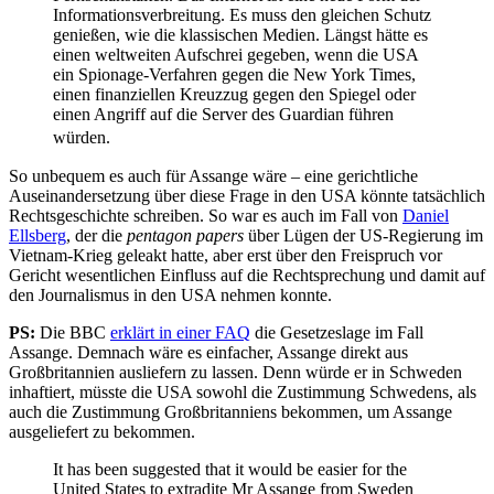
Informationsverbreitung. Es muss den gleichen Schutz
genießen, wie die klassischen Medien. Längst hätte es
einen weltweiten Aufschrei gegeben, wenn die USA
ein Spionage-Verfahren gegen die New York Times,
einen finanziellen Kreuzzug gegen den Spiegel oder
einen Angriff auf die Server des Guardian führen
würden.
So unbequem es auch für Assange wäre – eine gerichtliche
Auseinandersetzung über diese Frage in den USA könnte tatsächlich
Rechtsgeschichte schreiben. So war es auch im Fall von
Daniel
Ellsberg
, der die
pentagon papers
über Lügen der US-Regierung im
Vietnam-Krieg geleakt hatte, aber erst über den Freispruch vor
Gericht wesentlichen Einfluss auf die Rechtsprechung und damit auf
den Journalismus in den USA nehmen konnte.
PS:
Die BBC
erklärt in einer FAQ
die Gesetzeslage im Fall
Assange. Demnach wäre es einfacher, Assange direkt aus
Großbritannien ausliefern zu lassen. Denn würde er in Schweden
inhaftiert, müsste die USA sowohl die Zustimmung Schwedens, als
auch die Zustimmung Großbritanniens bekommen, um Assange
ausgeliefert zu bekommen.
It has been suggested that it would be easier for the
United States to extradite Mr Assange from Sweden