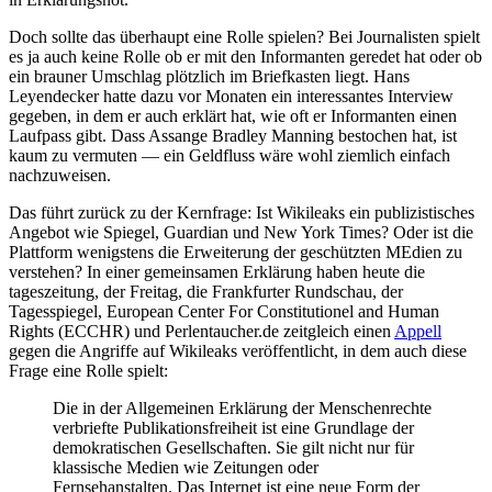
Doch sollte das überhaupt eine Rolle spielen? Bei Journalisten spielt
es ja auch keine Rolle ob er mit den Informanten geredet hat oder ob
ein brauner Umschlag plötzlich im Briefkasten liegt. Hans
Leyendecker hatte dazu vor Monaten ein interessantes Interview
gegeben, in dem er auch erklärt hat, wie oft er Informanten einen
Laufpass gibt. Dass Assange Bradley Manning bestochen hat, ist
kaum zu vermuten — ein Geldfluss wäre wohl ziemlich einfach
nachzuweisen.
Das führt zurück zu der Kernfrage: Ist Wikileaks ein publizistisches
Angebot wie Spiegel, Guardian und New York Times? Oder ist die
Plattform wenigstens die Erweiterung der geschützten MEdien zu
verstehen? In einer gemeinsamen Erklärung haben heute die
tageszeitung, der Freitag, die Frankfurter Rundschau, der
Tagesspiegel, European Center For Constitutionel and Human
Rights (ECCHR) und Perlentaucher.de zeitgleich einen
Appell
gegen die Angriffe auf Wikileaks veröffentlicht, in dem auch diese
Frage eine Rolle spielt:
Die in der Allgemeinen Erklärung der Menschenrechte
verbriefte Publikationsfreiheit ist eine Grundlage der
demokratischen Gesellschaften. Sie gilt nicht nur für
klassische Medien wie Zeitungen oder
Fernsehanstalten. Das Internet ist eine neue Form der