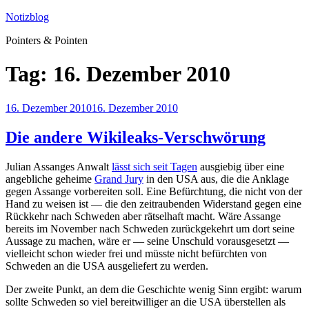
Zum
Notizblog
Inhalt
Pointers & Pointen
springen
Tag:
16. Dezember 2010
Veröffentlicht
16. Dezember 2010
16. Dezember 2010
am
Die andere Wikileaks-Verschwörung
Julian Assanges Anwalt
lässt sich seit Tagen
ausgiebig über eine
angebliche geheime
Grand Jury
in den USA aus, die die Anklage
gegen Assange vorbereiten soll. Eine Befürchtung, die nicht von der
Hand zu weisen ist — die den zeitraubenden Widerstand gegen eine
Rückkehr nach Schweden aber rätselhaft macht. Wäre Assange
bereits im November nach Schweden zurückgekehrt um dort seine
Aussage zu machen, wäre er — seine Unschuld vorausgesetzt —
vielleicht schon wieder frei und müsste nicht befürchten von
Schweden an die USA ausgeliefert zu werden.
Der zweite Punkt, an dem die Geschichte wenig Sinn ergibt: warum
sollte Schweden so viel bereitwilliger an die USA überstellen als