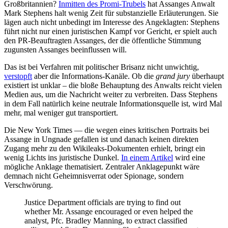
Großbritannien?
Inmitten des Promi-Trubels
hat Assanges Anwalt
Mark Stephens halt wenig Zeit für substanzielle Erläuterungen. Sie
lägen auch nicht unbedingt im Interesse des Angeklagten: Stephens
führt nicht nur einen juristischen Kampf vor Gericht, er spielt auch
den PR-Beauftragten Assanges, der die öffentliche Stimmung
zugunsten Assanges beeinflussen will.
Das ist bei Verfahren mit politischer Brisanz nicht unwichtig,
verstopft
aber die Informations-Kanäle. Ob die
grand jury
überhaupt
existiert ist unklar – die bloße Behauptung des Anwalts reicht vielen
Medien aus, um die Nachricht weiter zu verbreiten. Dass Stephens
in dem Fall natürlich keine neutrale Informationsquelle ist, wird Mal
mehr, mal weniger gut transportiert.
Die New York Times — die wegen eines kritischen Portraits bei
Assange in Ungnade gefallen ist und danach keinen direkten
Zugang mehr zu den Wikileaks-Dokumenten erhielt, bringt ein
wenig Lichts ins juristische Dunkel.
In einem Artikel
wird eine
mögliche Anklage thematisiert. Zentraler Anklagepunkt wäre
demnach nicht Geheimnisverrat oder Spionage, sondern
Verschwörung.
Justice Department officials are trying to find out
whether Mr. Assange encouraged or even helped the
analyst, Pfc. Bradley Manning, to extract classified