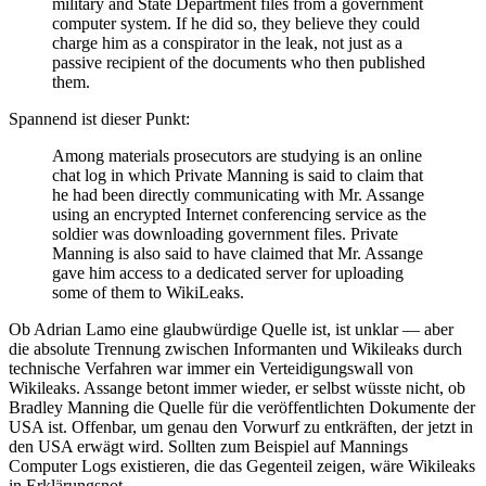
military and State Department files from a government
computer system. If he did so, they believe they could
charge him as a conspirator in the leak, not just as a
passive recipient of the documents who then published
them.
Spannend ist dieser Punkt:
Among materials prosecutors are studying is an online
chat log in which Private Manning is said to claim that
he had been directly communicating with Mr. Assange
using an encrypted Internet conferencing service as the
soldier was downloading government files. Private
Manning is also said to have claimed that Mr. Assange
gave him access to a dedicated server for uploading
some of them to WikiLeaks.
Ob Adrian Lamo eine glaubwürdige Quelle ist, ist unklar — aber
die absolute Trennung zwischen Informanten und Wikileaks durch
technische Verfahren war immer ein Verteidigungswall von
Wikileaks. Assange betont immer wieder, er selbst wüsste nicht, ob
Bradley Manning die Quelle für die veröffentlichten Dokumente der
USA ist. Offenbar, um genau den Vorwurf zu entkräften, der jetzt in
den USA erwägt wird. Sollten zum Beispiel auf Mannings
Computer Logs existieren, die das Gegenteil zeigen, wäre Wikileaks
in Erklärungsnot.