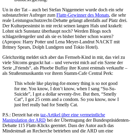
Un in der Tat – auch bei Stefan Niggemeier wurde doch ein sehr
substanzfreier Aufreger zum
Flattr-Gewinner des Monats
, die sehr
reale Leistungsschutzrecht-Debatte gelangt allenfalls auf Platz drei.
Der Kulturpessimist in mir reckt seinen langen Hals und krakelt:
Lohnt sich Sunstanz überhaupt noch? Werden Blogs noch
schlagzeilengeiler und als sie es bisher bisher schon waren?
(Apropos: Harry Potter und Lena Meyer-Landrut NACKT mit
Britney Spears, Dolph Lundgren und Tokio Hotel).
Gleichzeitig meldet sich aber das Fernseh-Kind in mir, das viel zu
viele Sitcoms geguckt hat – und verweist mich auf ein Szene der
Serie „Friends“, als Phoebe Buffay ihre Kunst erstmals verkaufte –
als Straßenmusikantin vor ihrem Stamm-Cafe Central Perk:
This whole like playing-for-money thing is so not good
for me. You know, I don’t know, when I sang “Su-Su-
Suicide”, I got a dollar seventy-five. But then, “Smelly
Cat”, I got 25 cents and a condom. So you know, now I
just feel really bad for Smelly Cat.
P.S.: Derzeit hat ein
taz-Artikel über eine vermeintliche
Manipulation der ARD
bei der Übertragung der Bundespräsidenten-
Debatte 115 Flattr-Klicks geerntet. Dass der Autor auch das
Mindestmaß an Recherche betrieben und die ARD um eine