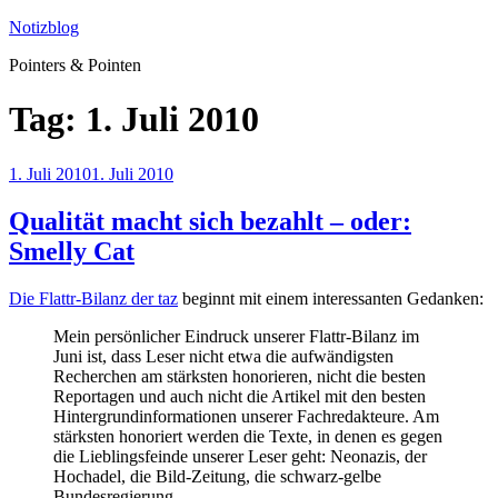
Zum
Notizblog
Inhalt
Pointers & Pointen
springen
Tag:
1. Juli 2010
Veröffentlicht
1. Juli 2010
1. Juli 2010
am
Qualität macht sich bezahlt – oder:
Smelly Cat
Die Flattr-Bilanz der taz
beginnt mit einem interessanten Gedanken:
Mein persönlicher Eindruck unserer Flattr-Bilanz im
Juni ist, dass Leser nicht etwa die aufwändigsten
Recherchen am stärksten honorieren, nicht die besten
Reportagen und auch nicht die Artikel mit den besten
Hintergrundinformationen unserer Fachredakteure. Am
stärksten honoriert werden die Texte, in denen es gegen
die Lieblingsfeinde unserer Leser geht: Neonazis, der
Hochadel, die Bild-Zeitung, die schwarz-gelbe
Bundesregierung.